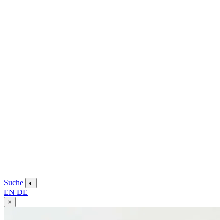
Suche
◐
EN
DE
×