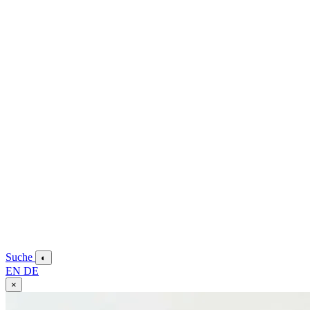
Suche
◐
EN
DE
×