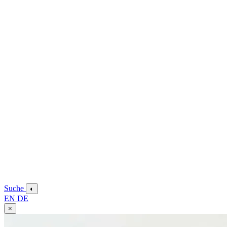
Suche
◐
EN
DE
×