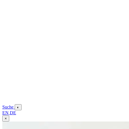
Suche
◐
EN
DE
×