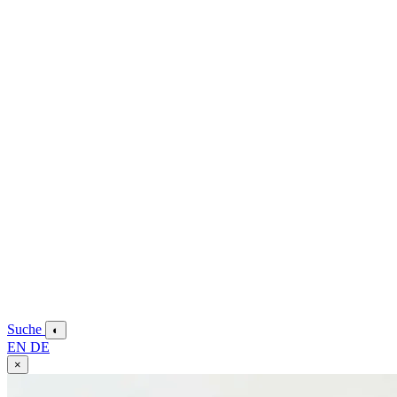
Suche
◐
EN
DE
×