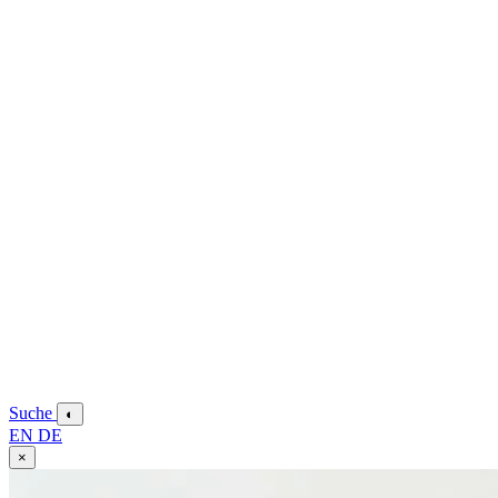
Suche
◐
EN
DE
×