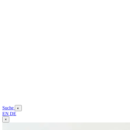
Suche
◐
EN
DE
×