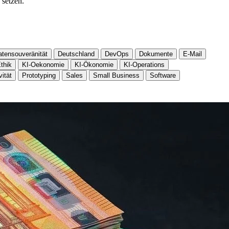
 setzen.
atensouveränität
Deutschland
DevOps
Dokumente
E-Mail
thik
KI-Oekonomie
KI-Ökonomie
KI-Operations
vität
Prototyping
Sales
Small Business
Software