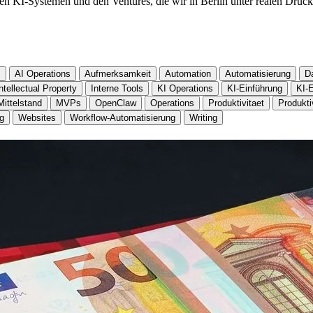
n KI-Systemen und den Ventures, die wir in Berlin unter realen Druck
s
AI Operations
Aufmerksamkeit
Automation
Automatisierung
D
ntellectual Property
Interne Tools
KI Operations
KI-Einführung
KI-E
Mittelstand
MVPs
OpenClaw
Operations
Produktivitaet
Produkti
ng
Websites
Workflow-Automatisierung
Writing