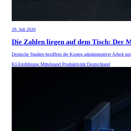
29. Juli 2026
Die Zahlen liegen auf dem Tisch: Der M
Deutsche Studien beziffern die Kosten administrativer Arbeit und 
KI-Einführung
Mittelstand
Produktivität
Deutschland