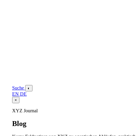
Suche
◐
EN
DE
×
XYZ Journal
Blog