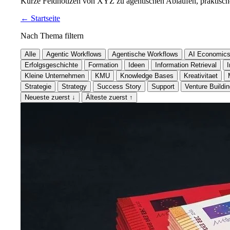
Kurze Feldnotizen von XYZ zu agentischen Abläufen, praktische
←
Startseite
Nach Thema filtern
Alle
Agentic Workflows
Agentische Workflows
AI Economic
Erfolgsgeschichte
Formation
Ideen
Information Retrieval
I
Kleine Unternehmen
KMU
Knowledge Bases
Kreativitaet
Strategie
Strategy
Success Story
Support
Venture Buildi
Neueste zuerst
↓
Älteste zuerst
↑