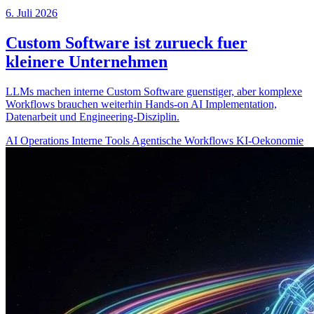
6. Juli 2026
Custom Software ist zurueck fuer
kleinere Unternehmen
LLMs machen interne Custom Software guenstiger, aber komplexe
Workflows brauchen weiterhin Hands-on AI Implementation,
Datenarbeit und Engineering-Disziplin.
AI Operations
Interne Tools
Agentische Workflows
KI-Oekonomie