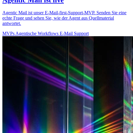
Agentic Mail ist unser E-Mail-first-Support-MVP. Senden Sie eine
echte Frage und sehen Sie, wie der Agent aus Quellmaterial
antwortet.
MVPs
Agentische Workflows
E-Mail
Support