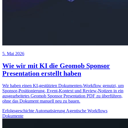
5. Mai 2026
Wie wir mit KI die Geomob Sponsor
Presentation erstellt haben
Wir haben einen KI-gestützten Dokumenten-Workflow genutzt, um
Sponsor-Positionierung, Event-Kontext und Review-Notizen in ein
ausgearbeitetes Geomob Sponsor Presentation PDF zu überführen,
ohne das Dokument manuell neu zu bauen.
Erfolgsgeschichte
Automatisierung
Agentische Workflows
Dokumente