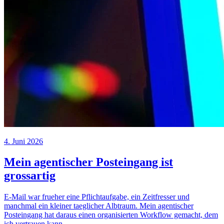
4. Juni 2026
Mein agentischer Posteingang ist
grossartig
E-Mail war frueher eine Pflichtaufgabe, ein Zeitfresser und
manchmal ein kleiner taeglicher Albtraum. Mein agentischer
Posteingang hat daraus einen organisierten Workflow gemacht, dem
ich vertrauen kann.