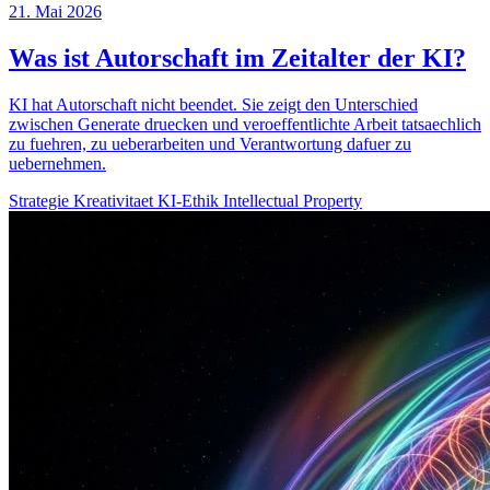
21. Mai 2026
Was ist Autorschaft im Zeitalter der KI?
KI hat Autorschaft nicht beendet. Sie zeigt den Unterschied
zwischen Generate druecken und veroeffentlichte Arbeit tatsaechlich
zu fuehren, zu ueberarbeiten und Verantwortung dafuer zu
uebernehmen.
Strategie
Kreativitaet
KI-Ethik
Intellectual Property