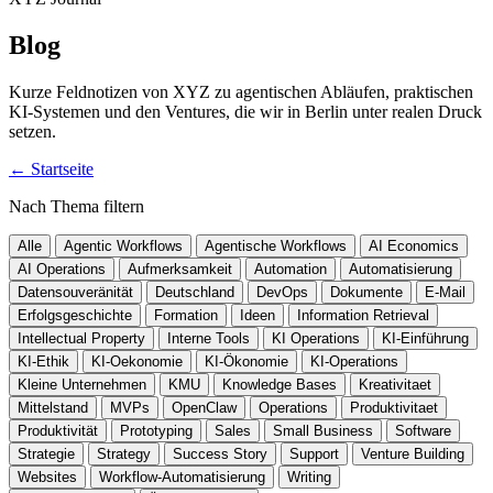
Blog
Kurze Feldnotizen von XYZ zu agentischen Abläufen, praktischen
KI-Systemen und den Ventures, die wir in Berlin unter realen Druck
setzen.
←
Startseite
Nach Thema filtern
Alle
Agentic Workflows
Agentische Workflows
AI Economics
AI Operations
Aufmerksamkeit
Automation
Automatisierung
Datensouveränität
Deutschland
DevOps
Dokumente
E-Mail
Erfolgsgeschichte
Formation
Ideen
Information Retrieval
Intellectual Property
Interne Tools
KI Operations
KI-Einführung
KI-Ethik
KI-Oekonomie
KI-Ökonomie
KI-Operations
Kleine Unternehmen
KMU
Knowledge Bases
Kreativitaet
Mittelstand
MVPs
OpenClaw
Operations
Produktivitaet
Produktivität
Prototyping
Sales
Small Business
Software
Strategie
Strategy
Success Story
Support
Venture Building
Websites
Workflow-Automatisierung
Writing