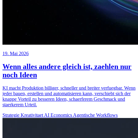
19. Mai 2026
Wenn alles andere gleich ist, zaehlen nur
noch Ideen
KI macht Produktion billiger, schneller und breiter verfuegbar. Wenn
jeder bauen, erstellen und automatisieren kann, verschiebt sich der
knappe Vorteil zu besseren Ideen, schaerferem Geschmack und
staerkerem Urteil.
Strategie
Kreativitaet
AI Economics
Agentische Workflows