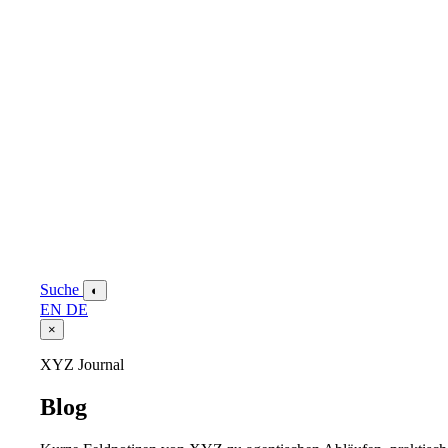
Suche
◐
EN
DE
×
XYZ Journal
Blog