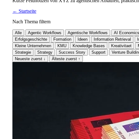
Kurze Feldnotizen von XYZ zu agentischen Abläufen, praktische
←
Startseite
Nach Thema filtern
Alle
Agentic Workflows
Agentische Workflows
AI Economic
Erfolgsgeschichte
Formation
Ideen
Information Retrieval
I
Kleine Unternehmen
KMU
Knowledge Bases
Kreativitaet
Strategie
Strategy
Success Story
Support
Venture Buildi
Neueste zuerst
↓
Älteste zuerst
↑