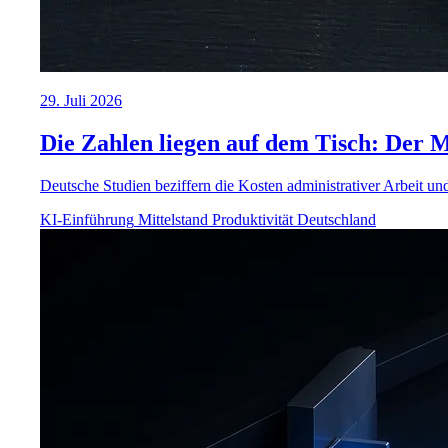
29. Juli 2026
Die Zahlen liegen auf dem Tisch: Der M
Deutsche Studien beziffern die Kosten administrativer Arbeit und 
KI-Einführung
Mittelstand
Produktivität
Deutschland