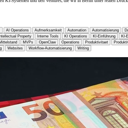
n KI-Systemen und den Ventures, die wir in Berlin unter realen Druck
s
AI Operations
Aufmerksamkeit
Automation
Automatisierung
D
ntellectual Property
Interne Tools
KI Operations
KI-Einführung
KI-E
Mittelstand
MVPs
OpenClaw
Operations
Produktivitaet
Produkti
ng
Websites
Workflow-Automatisierung
Writing