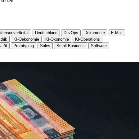
 setzen.
atensouveränität
Deutschland
DevOps
Dokumente
E-Mail
thik
KI-Oekonomie
KI-Ökonomie
KI-Operations
vität
Prototyping
Sales
Small Business
Software