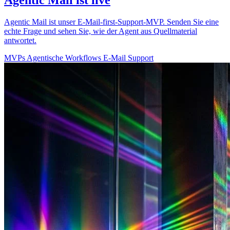
Agentic Mail ist unser E-Mail-first-Support-MVP. Senden Sie eine
echte Frage und sehen Sie, wie der Agent aus Quellmaterial
antwortet.
MVPs
Agentische Workflows
E-Mail
Support