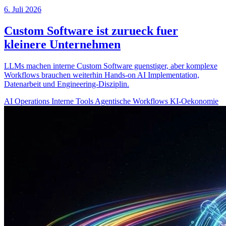
6. Juli 2026
Custom Software ist zurueck fuer
kleinere Unternehmen
LLMs machen interne Custom Software guenstiger, aber komplexe
Workflows brauchen weiterhin Hands-on AI Implementation,
Datenarbeit und Engineering-Disziplin.
AI Operations
Interne Tools
Agentische Workflows
KI-Oekonomie