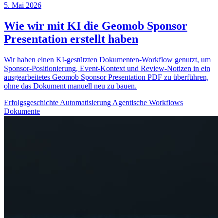
5. Mai 2026
Wie wir mit KI die Geomob Sponsor
Presentation erstellt haben
Wir haben einen KI-gestützten Dokumenten-Workflow genutzt, um
Sponsor-Positionierung, Event-Kontext und Review-Notizen in ein
ausgearbeitetes Geomob Sponsor Presentation PDF zu überführen,
ohne das Dokument manuell neu zu bauen.
Erfolgsgeschichte
Automatisierung
Agentische Workflows
Dokumente