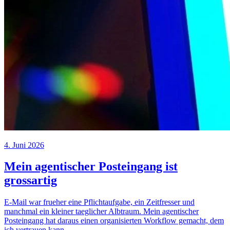
4. Juni 2026
Mein agentischer Posteingang ist
grossartig
E-Mail war frueher eine Pflichtaufgabe, ein Zeitfresser und
manchmal ein kleiner taeglicher Albtraum. Mein agentischer
Posteingang hat daraus einen organisierten Workflow gemacht, dem
ich vertrauen kann.