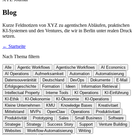
Blog
Kurze Feldnotizen von XYZ zu agentischen Abläufen, praktischen
KI-Systemen und den Ventures, die wir in Berlin unter realen Druck
setzen.
←
Startseite
Nach Thema filtern
Alle
Agentic Workflows
Agentische Workflows
AI Economics
AI Operations
Aufmerksamkeit
Automation
Automatisierung
Datensouveränität
Deutschland
DevOps
Dokumente
E-Mail
Erfolgsgeschichte
Formation
Ideen
Information Retrieval
Intellectual Property
Interne Tools
KI Operations
KI-Einführung
KI-Ethik
KI-Oekonomie
KI-Ökonomie
KI-Operations
Kleine Unternehmen
KMU
Knowledge Bases
Kreativitaet
Mittelstand
MVPs
OpenClaw
Operations
Produktivitaet
Produktivität
Prototyping
Sales
Small Business
Software
Strategie
Strategy
Success Story
Support
Venture Building
Websites
Workflow-Automatisierung
Writing