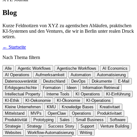
Blog
Kurze Feldnotizen von XYZ zu agentischen Abläufen, praktischen
KI-Systemen und den Ventures, die wir in Berlin unter realen Druck
setzen.
←
Startseite
Nach Thema filtern
Alle
Agentic Workflows
Agentische Workflows
AI Economics
AI Operations
Aufmerksamkeit
Automation
Automatisierung
Datensouveränität
Deutschland
DevOps
Dokumente
E-Mail
Erfolgsgeschichte
Formation
Ideen
Information Retrieval
Intellectual Property
Interne Tools
KI Operations
KI-Einführung
KI-Ethik
KI-Oekonomie
KI-Ökonomie
KI-Operations
Kleine Unternehmen
KMU
Knowledge Bases
Kreativitaet
Mittelstand
MVPs
OpenClaw
Operations
Produktivitaet
Produktivität
Prototyping
Sales
Small Business
Software
Strategie
Strategy
Success Story
Support
Venture Building
Websites
Workflow-Automatisierung
Writing