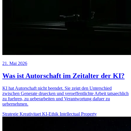
21. Mai 2026
Was ist Autorschaft im Zeitalter der KI?
KI hat Autorschaft nicht beendet. Sie zeigt den Unterschied
zwischen Generate druecken und veroeffentlichte Arbeit tatsaechlich
zu fuehren, zu ueberarbeiten und Verantwortung dafuer zu
uebernehmen.
Strategie
Kreativitaet
KI-Ethik
Intellectual Property