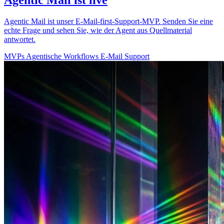
Agentic Mail ist unser E-Mail-first-Support-MVP. Senden Sie eine
echte Frage und sehen Sie, wie der Agent aus Quellmaterial
antwortet.
MVPs
Agentische Workflows
E-Mail
Support