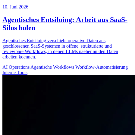
10. Juni 2026
Agentisches Entsiloing: Arbeit aus SaaS-
Silos holen
Agentisches Entsiloing verschiebt operative Daten aus
geschlossenen SaaS-Systemen in offene, strukturierte und
reviewbare Workflows, in denen LLMs naeher an den Daten
arbeiten koennen.
AI Operations
Agentische Workflows
Workflow-Automatisierung
Interne Tools