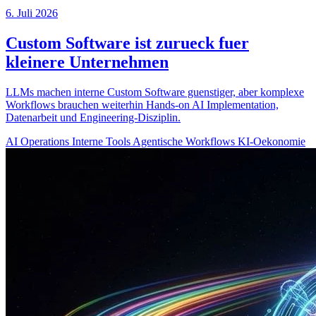
6. Juli 2026
Custom Software ist zurueck fuer
kleinere Unternehmen
LLMs machen interne Custom Software guenstiger, aber komplexe
Workflows brauchen weiterhin Hands-on AI Implementation,
Datenarbeit und Engineering-Disziplin.
AI Operations
Interne Tools
Agentische Workflows
KI-Oekonomie