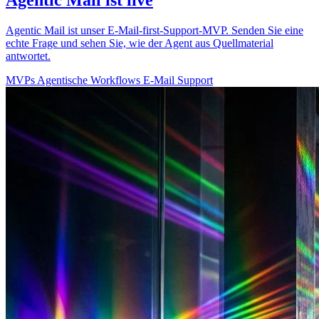
Agentic Mail ist unser E-Mail-first-Support-MVP. Senden Sie eine
echte Frage und sehen Sie, wie der Agent aus Quellmaterial
antwortet.
MVPs
Agentische Workflows
E-Mail
Support