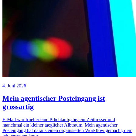
4. Juni 2026
Mein agentischer Posteingang ist
grossartig
E-Mail war frueher eine Pflichtaufgabe, ein Zeitfresser und
manchmal ein kleiner taeglicher Albtraum. Mein agentischer
Posteingang hat daraus einen organisierten Workflow gemacht, dem
ich vertrauen kann.