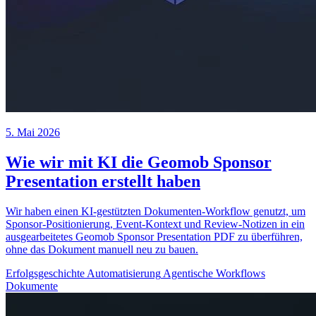
5. Mai 2026
Wie wir mit KI die Geomob Sponsor
Presentation erstellt haben
Wir haben einen KI-gestützten Dokumenten-Workflow genutzt, um
Sponsor-Positionierung, Event-Kontext und Review-Notizen in ein
ausgearbeitetes Geomob Sponsor Presentation PDF zu überführen,
ohne das Dokument manuell neu zu bauen.
Erfolgsgeschichte
Automatisierung
Agentische Workflows
Dokumente