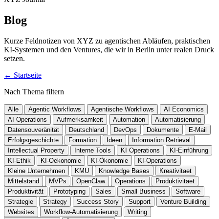
Blog
Kurze Feldnotizen von XYZ zu agentischen Abläufen, praktischen
KI-Systemen und den Ventures, die wir in Berlin unter realen Druck
setzen.
←
Startseite
Nach Thema filtern
Alle
Agentic Workflows
Agentische Workflows
AI Economics
AI Operations
Aufmerksamkeit
Automation
Automatisierung
Datensouveränität
Deutschland
DevOps
Dokumente
E-Mail
Erfolgsgeschichte
Formation
Ideen
Information Retrieval
Intellectual Property
Interne Tools
KI Operations
KI-Einführung
KI-Ethik
KI-Oekonomie
KI-Ökonomie
KI-Operations
Kleine Unternehmen
KMU
Knowledge Bases
Kreativitaet
Mittelstand
MVPs
OpenClaw
Operations
Produktivitaet
Produktivität
Prototyping
Sales
Small Business
Software
Strategie
Strategy
Success Story
Support
Venture Building
Websites
Workflow-Automatisierung
Writing