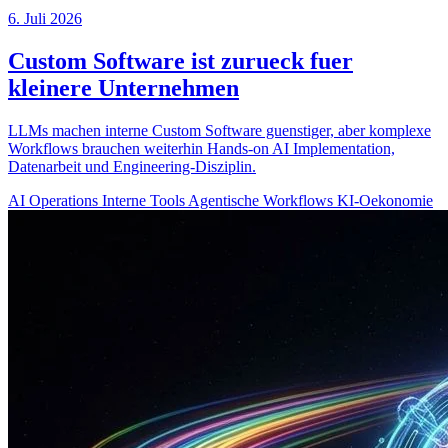
6. Juli 2026
Custom Software ist zurueck fuer
kleinere Unternehmen
LLMs machen interne Custom Software guenstiger, aber komplexe
Workflows brauchen weiterhin Hands-on AI Implementation,
Datenarbeit und Engineering-Disziplin.
AI Operations
Interne Tools
Agentische Workflows
KI-Oekonomie