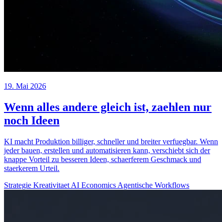
19. Mai 2026
Wenn alles andere gleich ist, zaehlen nur
noch Ideen
KI macht Produktion billiger, schneller und breiter verfuegbar. Wenn
jeder bauen, erstellen und automatisieren kann, verschiebt sich der
knappe Vorteil zu besseren Ideen, schaerferem Geschmack und
staerkerem Urteil.
Strategie
Kreativitaet
AI Economics
Agentische Workflows