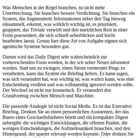
W
a
s
M
e
n
s
c
h
e
n
i
n
d
e
r
R
e
g
e
l
b
r
a
u
c
h
e
n
,
i
s
t
n
i
c
h
t
m
e
h
r
U
n
t
e
r
b
r
e
c
h
u
n
g
.
S
i
e
b
r
a
u
c
h
e
n
b
e
s
s
e
r
e
V
e
r
d
i
c
h
t
u
n
g
.
S
i
e
b
r
a
u
c
h
e
n
e
i
n
S
y
s
t
e
m
,
d
a
s
f
r
a
g
m
e
n
t
i
e
r
t
e
I
n
f
o
r
m
a
t
i
o
n
e
n
u
e
b
e
r
d
e
n
T
a
g
h
i
n
w
e
g
e
i
n
s
a
m
m
e
l
t
,
e
r
k
e
n
n
t
,
w
a
s
w
i
r
k
l
i
c
h
w
i
c
h
t
i
g
i
s
t
,
e
s
p
r
i
o
r
i
s
i
e
r
t
,
g
r
u
p
p
i
e
r
t
,
d
a
s
T
r
i
v
i
a
l
e
v
e
r
w
i
r
f
t
u
n
d
d
e
n
n
u
e
t
z
l
i
c
h
e
n
R
e
s
t
i
n
e
i
n
e
r
F
o
r
m
p
r
a
e
s
e
n
t
i
e
r
t
,
d
i
e
s
i
c
h
s
c
h
n
e
l
l
u
e
b
e
r
b
l
i
c
k
e
n
u
n
d
l
e
i
c
h
t
b
e
a
r
b
e
i
t
e
n
l
a
e
s
s
t
.
G
e
n
a
u
f
u
e
r
d
i
e
s
e
A
r
t
v
o
n
A
u
f
g
a
b
e
e
i
g
n
e
n
s
i
c
h
a
g
e
n
t
i
s
c
h
e
S
y
s
t
e
m
e
b
e
s
o
n
d
e
r
s
g
u
t
.
D
a
r
u
m
w
i
r
d
d
a
s
D
a
i
l
y
D
i
g
e
s
t
s
e
h
r
w
a
h
r
s
c
h
e
i
n
l
i
c
h
z
u
r
v
o
r
h
e
r
r
s
c
h
e
n
d
e
n
F
o
r
m
w
e
r
d
e
n
,
i
n
d
e
r
w
i
r
u
e
b
e
r
N
e
u
e
s
i
n
f
o
r
m
i
e
r
t
w
e
r
d
e
n
.
S
t
a
t
t
u
n
s
z
u
z
w
i
n
g
e
n
,
e
i
n
e
n
S
t
r
o
m
v
e
r
s
t
r
e
u
t
e
r
P
i
n
g
s
z
u
v
e
r
a
r
b
e
i
t
e
n
,
k
a
n
n
d
a
s
S
y
s
t
e
m
e
i
n
B
r
i
e
f
i
n
g
l
i
e
f
e
r
n
.
E
s
k
a
n
n
s
a
g
e
n
,
w
a
s
s
i
c
h
v
e
r
a
e
n
d
e
r
t
h
a
t
,
w
a
s
w
i
c
h
t
i
g
i
s
t
,
w
a
s
w
a
r
t
e
n
k
a
n
n
,
w
a
s
e
i
n
e
E
n
t
s
c
h
e
i
d
u
n
g
v
e
r
d
i
e
n
t
u
n
d
w
a
s
v
o
l
l
s
t
a
e
n
d
i
g
i
g
n
o
r
i
e
r
t
w
e
r
d
e
n
s
o
l
l
t
e
.
D
e
r
W
e
c
h
s
e
l
i
s
t
n
i
c
h
t
n
u
r
k
o
s
m
e
t
i
s
c
h
.
E
r
v
e
r
a
e
n
d
e
r
t
d
e
n
G
r
u
n
d
v
e
r
t
r
a
g
z
w
i
s
c
h
e
n
M
e
n
s
c
h
u
n
d
M
a
s
c
h
i
n
e
.
D
i
e
p
a
s
s
e
n
d
e
A
n
a
l
o
g
i
e
i
s
t
n
i
c
h
t
S
o
c
i
a
l
M
e
d
i
a
.
E
s
i
s
t
d
a
s
E
x
e
c
u
t
i
v
e
B
r
i
e
f
i
n
g
.
D
e
n
k
e
n
S
i
e
a
n
e
i
n
e
n
p
e
r
s
o
e
n
l
i
c
h
e
n
A
s
s
i
s
t
e
n
t
e
n
,
d
e
r
d
a
s
B
u
e
r
o
e
i
n
e
s
G
e
s
c
h
a
e
f
t
s
f
u
e
h
r
e
r
s
b
e
t
r
i
t
t
u
n
d
e
i
n
k
o
m
p
a
k
t
e
s
D
i
g
e
s
t
u
e
b
e
r
g
i
b
t
:
d
i
e
w
i
c
h
t
i
g
e
n
E
n
t
w
i
c
k
l
u
n
g
e
n
,
d
i
e
o
f
f
e
n
e
n
P
u
n
k
t
e
,
d
i
e
w
e
n
i
g
e
n
E
n
t
s
c
h
e
i
d
u
n
g
e
n
,
d
i
e
A
u
f
m
e
r
k
s
a
m
k
e
i
t
b
r
a
u
c
h
e
n
,
u
n
d
d
e
n
H
i
n
t
e
r
g
r
u
n
d
,
d
e
r
s
p
a
e
t
e
r
r
e
l
e
v
a
n
t
w
e
r
d
e
n
k
o
e
n
n
t
e
.
O
d
e
r
d
e
n
k
e
n
S
i
e