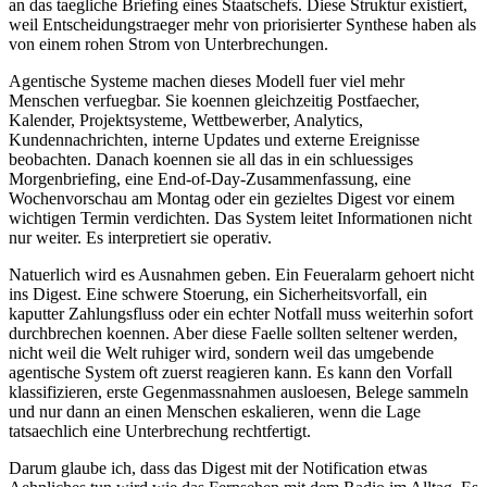
a
n
d
a
s
t
a
e
g
l
i
c
h
e
B
r
i
e
f
i
n
g
e
i
n
e
s
S
t
a
a
t
s
c
h
e
f
s
.
D
i
e
s
e
S
t
r
u
k
t
u
r
e
x
i
s
t
i
e
r
t
,
w
e
i
l
E
n
t
s
c
h
e
i
d
u
n
g
s
t
r
a
e
g
e
r
m
e
h
r
v
o
n
p
r
i
o
r
i
s
i
e
r
t
e
r
S
y
n
t
h
e
s
e
h
a
b
e
n
a
l
s
v
o
n
e
i
n
e
m
r
o
h
e
n
S
t
r
o
m
v
o
n
U
n
t
e
r
b
r
e
c
h
u
n
g
e
n
.
A
g
e
n
t
i
s
c
h
e
S
y
s
t
e
m
e
m
a
c
h
e
n
d
i
e
s
e
s
M
o
d
e
l
l
f
u
e
r
v
i
e
l
m
e
h
r
M
e
n
s
c
h
e
n
v
e
r
f
u
e
g
b
a
r
.
S
i
e
k
o
e
n
n
e
n
g
l
e
i
c
h
z
e
i
t
i
g
P
o
s
t
f
a
e
c
h
e
r
,
K
a
l
e
n
d
e
r
,
P
r
o
j
e
k
t
s
y
s
t
e
m
e
,
W
e
t
t
b
e
w
e
r
b
e
r
,
A
n
a
l
y
t
i
c
s
,
K
u
n
d
e
n
n
a
c
h
r
i
c
h
t
e
n
,
i
n
t
e
r
n
e
U
p
d
a
t
e
s
u
n
d
e
x
t
e
r
n
e
E
r
e
i
g
n
i
s
s
e
b
e
o
b
a
c
h
t
e
n
.
D
a
n
a
c
h
k
o
e
n
n
e
n
s
i
e
a
l
l
d
a
s
i
n
e
i
n
s
c
h
l
u
e
s
s
i
g
e
s
M
o
r
g
e
n
b
r
i
e
f
i
n
g
,
e
i
n
e
E
n
d
-
o
f
-
D
a
y
-
Z
u
s
a
m
m
e
n
f
a
s
s
u
n
g
,
e
i
n
e
W
o
c
h
e
n
v
o
r
s
c
h
a
u
a
m
M
o
n
t
a
g
o
d
e
r
e
i
n
g
e
z
i
e
l
t
e
s
D
i
g
e
s
t
v
o
r
e
i
n
e
m
w
i
c
h
t
i
g
e
n
T
e
r
m
i
n
v
e
r
d
i
c
h
t
e
n
.
D
a
s
S
y
s
t
e
m
l
e
i
t
e
t
I
n
f
o
r
m
a
t
i
o
n
e
n
n
i
c
h
t
n
u
r
w
e
i
t
e
r
.
E
s
i
n
t
e
r
p
r
e
t
i
e
r
t
s
i
e
o
p
e
r
a
t
i
v
.
N
a
t
u
e
r
l
i
c
h
w
i
r
d
e
s
A
u
s
n
a
h
m
e
n
g
e
b
e
n
.
E
i
n
F
e
u
e
r
a
l
a
r
m
g
e
h
o
e
r
t
n
i
c
h
t
i
n
s
D
i
g
e
s
t
.
E
i
n
e
s
c
h
w
e
r
e
S
t
o
e
r
u
n
g
,
e
i
n
S
i
c
h
e
r
h
e
i
t
s
v
o
r
f
a
l
l
,
e
i
n
k
a
p
u
t
t
e
r
Z
a
h
l
u
n
g
s
f
l
u
s
s
o
d
e
r
e
i
n
e
c
h
t
e
r
N
o
t
f
a
l
l
m
u
s
s
w
e
i
t
e
r
h
i
n
s
o
f
o
r
t
d
u
r
c
h
b
r
e
c
h
e
n
k
o
e
n
n
e
n
.
A
b
e
r
d
i
e
s
e
F
a
e
l
l
e
s
o
l
l
t
e
n
s
e
l
t
e
n
e
r
w
e
r
d
e
n
,
n
i
c
h
t
w
e
i
l
d
i
e
W
e
l
t
r
u
h
i
g
e
r
w
i
r
d
,
s
o
n
d
e
r
n
w
e
i
l
d
a
s
u
m
g
e
b
e
n
d
e
a
g
e
n
t
i
s
c
h
e
S
y
s
t
e
m
o
f
t
z
u
e
r
s
t
r
e
a
g
i
e
r
e
n
k
a
n
n
.
E
s
k
a
n
n
d
e
n
V
o
r
f
a
l
l
k
l
a
s
s
i
f
i
z
i
e
r
e
n
,
e
r
s
t
e
G
e
g
e
n
m
a
s
s
n
a
h
m
e
n
a
u
s
l
o
e
s
e
n
,
B
e
l
e
g
e
s
a
m
m
e
l
n
u
n
d
n
u
r
d
a
n
n
a
n
e
i
n
e
n
M
e
n
s
c
h
e
n
e
s
k
a
l
i
e
r
e
n
,
w
e
n
n
d
i
e
L
a
g
e
t
a
t
s
a
e
c
h
l
i
c
h
e
i
n
e
U
n
t
e
r
b
r
e
c
h
u
n
g
r
e
c
h
t
f
e
r
t
i
g
t
.
D
a
r
u
m
g
l
a
u
b
e
i
c
h
,
d
a
s
s
d
a
s
D
i
g
e
s
t
m
i
t
d
e
r
N
o
t
i
f
i
c
a
t
i
o
n
e
t
w
a
s