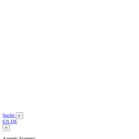
Suche
◐
EN
DE
×
Agentic Systems