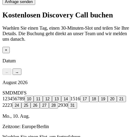
Anfrage senden
Kostenlosen Discovery Call buchen
Waehlen Sie einen Tag, einen 30-Minuten-Slot und teilen Sie Ihre
Details. Die Buchung geht direkt an unser Team und wir melden
uns danach.
×
Datum
←
→
August 2026
S
M
D
M
D
F
S
1
2
3
4
5
6
7
8
9
15
16
10
11
12
13
14
17
18
19
20
21
22
23
29
30
24
25
26
27
28
31
Mo., 10. Aug.
Zeitzone:
Europe/Berlin
Waehlen Sie einen Slot, um fortzufahren.