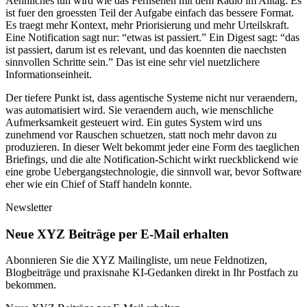
A
e
h
n
l
i
c
h
e
s
t
u
n
w
i
r
d
w
i
e
d
a
s
F
e
r
n
s
e
h
e
n
m
i
t
d
e
m
R
a
d
i
o
i
m
A
l
l
t
a
g
.
E
s
i
s
t
f
u
e
r
d
e
n
g
r
o
e
s
s
t
e
n
T
e
i
l
d
e
r
A
u
f
g
a
b
e
e
i
n
f
a
c
h
d
a
s
b
e
s
s
e
r
e
F
o
r
m
a
t
.
E
s
t
r
a
e
g
t
m
e
h
r
K
o
n
t
e
x
t
,
m
e
h
r
P
r
i
o
r
i
s
i
e
r
u
n
g
u
n
d
m
e
h
r
U
r
t
e
i
l
s
k
r
a
f
t
.
E
i
n
e
N
o
t
i
f
i
c
a
t
i
o
n
s
a
g
t
n
u
r
: “
e
t
w
a
s
i
s
t
p
a
s
s
i
e
r
t
.”
E
i
n
D
i
g
e
s
t
s
a
g
t
: “
d
a
s
i
s
t
p
a
s
s
i
e
r
t
,
d
a
r
u
m
i
s
t
e
s
r
e
l
e
v
a
n
t
,
u
n
d
d
a
s
k
o
e
n
n
t
e
n
d
i
e
n
a
e
c
h
s
t
e
n
s
i
n
n
v
o
l
l
e
n
S
c
h
r
i
t
t
e
s
e
i
n
.”
D
a
s
i
s
t
e
i
n
e
s
e
h
r
v
i
e
l
n
u
e
t
z
l
i
c
h
e
r
e
I
n
f
o
r
m
a
t
i
o
n
s
e
i
n
h
e
i
t
.
D
e
r
t
i
e
f
e
r
e
P
u
n
k
t
i
s
t
,
d
a
s
s
a
g
e
n
t
i
s
c
h
e
S
y
s
t
e
m
e
n
i
c
h
t
n
u
r
v
e
r
a
e
n
d
e
r
n
,
w
a
s
a
u
t
o
m
a
t
i
s
i
e
r
t
w
i
r
d
.
S
i
e
v
e
r
a
e
n
d
e
r
n
a
u
c
h
,
w
i
e
m
e
n
s
c
h
l
i
c
h
e
A
u
f
m
e
r
k
s
a
m
k
e
i
t
g
e
s
t
e
u
e
r
t
w
i
r
d
.
E
i
n
g
u
t
e
s
S
y
s
t
e
m
w
i
r
d
u
n
s
z
u
n
e
h
m
e
n
d
v
o
r
R
a
u
s
c
h
e
n
s
c
h
u
e
t
z
e
n
,
s
t
a
t
t
n
o
c
h
m
e
h
r
d
a
v
o
n
z
u
p
r
o
d
u
z
i
e
r
e
n
.
I
n
d
i
e
s
e
r
W
e
l
t
b
e
k
o
m
m
t
j
e
d
e
r
e
i
n
e
F
o
r
m
d
e
s
t
a
e
g
l
i
c
h
e
n
B
r
i
e
f
i
n
g
s
,
u
n
d
d
i
e
a
l
t
e
N
o
t
i
f
i
c
a
t
i
o
n
-
S
c
h
i
c
h
t
w
i
r
k
t
r
u
e
c
k
b
l
i
c
k
e
n
d
w
i
e
e
i
n
e
g
r
o
b
e
U
e
b
e
r
g
a
n
g
s
t
e
c
h
n
o
l
o
g
i
e
,
d
i
e
s
i
n
n
v
o
l
l
w
a
r
,
b
e
v
o
r
S
o
f
t
w
a
r
e
e
h
e
r
w
i
e
e
i
n
C
h
i
e
f
o
f
S
t
a
f
f
h
a
n
d
e
l
n
k
o
n
n
t
e
.
Newsletter
Neue XYZ Beiträge per E-Mail erhalten
Abonnieren Sie die XYZ Mailingliste, um neue Feldnotizen,
Blogbeiträge und praxisnahe KI-Gedanken direkt in Ihr Postfach zu
bekommen.