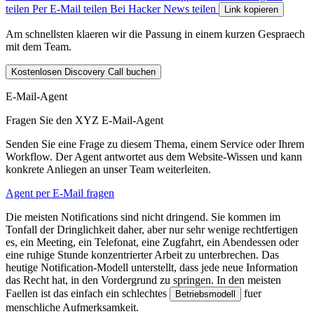
teilen
Per E-Mail teilen
Bei Hacker News teilen
Link kopieren
Am schnellsten klaeren wir die Passung in einem kurzen Gespraech
mit dem Team.
Kostenlosen Discovery Call buchen
E-Mail-Agent
Fragen Sie den XYZ E-Mail-Agent
Senden Sie eine Frage zu diesem Thema, einem Service oder Ihrem
Workflow. Der Agent antwortet aus dem Website-Wissen und kann
konkrete Anliegen an unser Team weiterleiten.
Agent per E-Mail fragen
D
i
e
m
e
i
s
t
e
n
N
o
t
i
f
i
c
a
t
i
o
n
s
s
i
n
d
n
i
c
h
t
d
r
i
n
g
e
n
d
.
S
i
e
k
o
m
m
e
n
i
m
T
o
n
f
a
l
l
d
e
r
D
r
i
n
g
l
i
c
h
k
e
i
t
d
a
h
e
r
,
a
b
e
r
n
u
r
s
e
h
r
w
e
n
i
g
e
r
e
c
h
t
f
e
r
t
i
g
e
n
e
s
,
e
i
n
M
e
e
t
i
n
g
,
e
i
n
T
e
l
e
f
o
n
a
t
,
e
i
n
e
Z
u
g
f
a
h
r
t
,
e
i
n
A
b
e
n
d
e
s
s
e
n
o
d
e
r
e
i
n
e
r
u
h
i
g
e
S
t
u
n
d
e
k
o
n
z
e
n
t
r
i
e
r
t
e
r
A
r
b
e
i
t
z
u
u
n
t
e
r
b
r
e
c
h
e
n
.
D
a
s
h
e
u
t
i
g
e
N
o
t
i
f
i
c
a
t
i
o
n
-
M
o
d
e
l
l
u
n
t
e
r
s
t
e
l
l
t
,
d
a
s
s
j
e
d
e
n
e
u
e
I
n
f
o
r
m
a
t
i
o
n
d
a
s
R
e
c
h
t
h
a
t
,
i
n
d
e
n
V
o
r
d
e
r
g
r
u
n
d
z
u
s
p
r
i
n
g
e
n
.
I
n
d
e
n
m
e
i
s
t
e
n
F
a
e
l
l
e
n
i
s
t
d
a
s
e
i
n
f
a
c
h
e
i
n
s
c
h
l
e
c
h
t
e
s
f
u
e
r
B
e
t
r
i
e
b
s
m
o
d
e
l
l
m
e
n
s
c
h
l
i
c
h
e
A
u
f
m
e
r
k
s
a
m
k
e
i
t
.