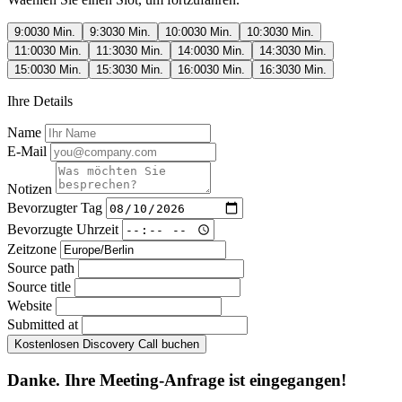
9:00
30 Min.
9:30
30 Min.
10:00
30 Min.
10:30
30 Min.
11:00
30 Min.
11:30
30 Min.
14:00
30 Min.
14:30
30 Min.
15:00
30 Min.
15:30
30 Min.
16:00
30 Min.
16:30
30 Min.
Ihre Details
Name
E-Mail
Notizen
Bevorzugter Tag
Bevorzugte Uhrzeit
Zeitzone
Source path
Source title
Website
Submitted at
Kostenlosen Discovery Call buchen
Danke. Ihre Meeting-Anfrage ist eingegangen!