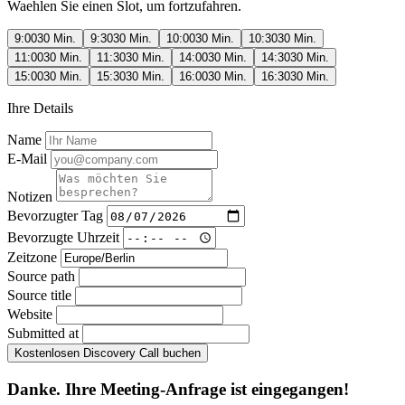
Waehlen Sie einen Slot, um fortzufahren.
9:00
30 Min.
9:30
30 Min.
10:00
30 Min.
10:30
30 Min.
11:00
30 Min.
11:30
30 Min.
14:00
30 Min.
14:30
30 Min.
15:00
30 Min.
15:30
30 Min.
16:00
30 Min.
16:30
30 Min.
Ihre Details
Name
E-Mail
Notizen
Bevorzugter Tag
Bevorzugte Uhrzeit
Zeitzone
Source path
Source title
Website
Submitted at
Kostenlosen Discovery Call buchen
Danke. Ihre Meeting-Anfrage ist eingegangen!