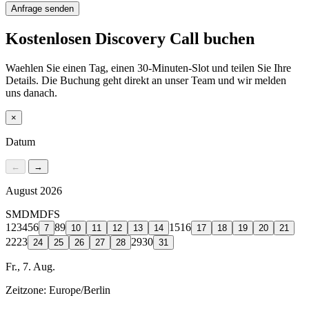
Anfrage senden
Kostenlosen Discovery Call buchen
Waehlen Sie einen Tag, einen 30-Minuten-Slot und teilen Sie Ihre
Details. Die Buchung geht direkt an unser Team und wir melden
uns danach.
×
Datum
←
→
August 2026
S
M
D
M
D
F
S
1
2
3
4
5
6
8
9
15
16
7
10
11
12
13
14
17
18
19
20
21
22
23
29
30
24
25
26
27
28
31
Fr., 7. Aug.
Zeitzone:
Europe/Berlin