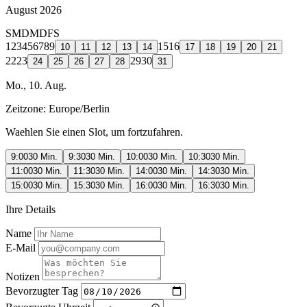
August 2026
S
M
D
M
D
F
S
1
2
3
4
5
6
7
8
9
15
16
10
11
12
13
14
17
18
19
20
21
22
23
29
30
24
25
26
27
28
31
Mo., 10. Aug.
Zeitzone:
Europe/Berlin
Waehlen Sie einen Slot, um fortzufahren.
9:00
30 Min.
9:30
30 Min.
10:00
30 Min.
10:30
30 Min.
11:00
30 Min.
11:30
30 Min.
14:00
30 Min.
14:30
30 Min.
15:00
30 Min.
15:30
30 Min.
16:00
30 Min.
16:30
30 Min.
Ihre Details
Name
E-Mail
Notizen
Bevorzugter Tag