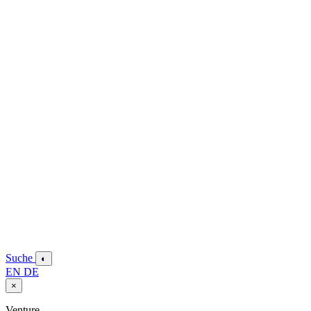
Suche
◐
EN
DE
×
Venture