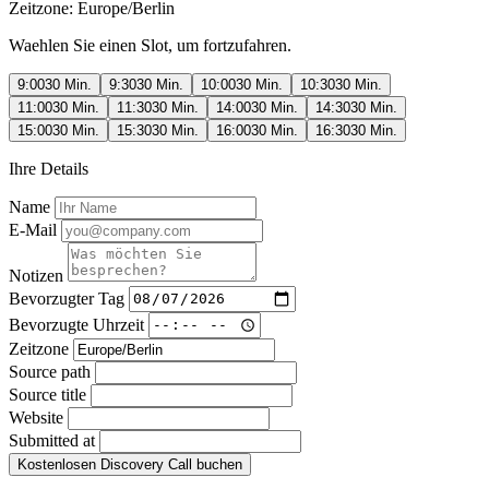
Zeitzone:
Europe/Berlin
Waehlen Sie einen Slot, um fortzufahren.
9:00
30 Min.
9:30
30 Min.
10:00
30 Min.
10:30
30 Min.
11:00
30 Min.
11:30
30 Min.
14:00
30 Min.
14:30
30 Min.
15:00
30 Min.
15:30
30 Min.
16:00
30 Min.
16:30
30 Min.
Ihre Details
Name
E-Mail
Notizen
Bevorzugter Tag
Bevorzugte Uhrzeit
Zeitzone
Source path
Source title
Website
Submitted at
Kostenlosen Discovery Call buchen