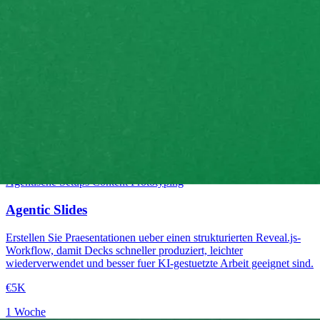
Mittelstufe
Agentische Setups
Content
Prototyping
Agentic Slides
Erstellen Sie Praesentationen ueber einen strukturierten Reveal.js-
Workflow, damit Decks schneller produziert, leichter
wiederverwendet und besser fuer KI-gestuetzte Arbeit geeignet sind.
€5K
1 Woche