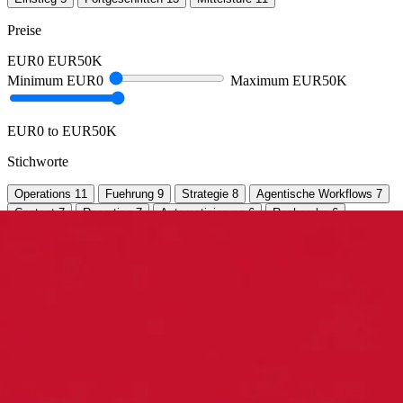
Preise
EUR0
EUR50K
Minimum
EUR0
Maximum
EUR50K
EUR0 to EUR50K
Stichworte
Operations
11
Fuehrung
9
Strategie
8
Agentische Workflows
7
Content
7
Reporting
7
Automatisierung
6
Recherche
6
Vertrieb
5
Websites
5