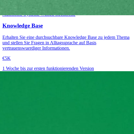
Mittelstufe
Autonome Systeme
Wissen
Recherche
Knowledge Base
Erhalten Sie eine durchsuchbare Knowledge Base zu jedem Thema
und stellen Sie Fragen in Alltagssprache auf Basis
vertrauenswuerdiger Informationen.
€5K
1 Woche bis zur ersten funktionierenden Version
→