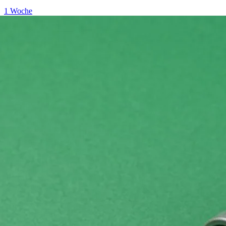
1 Woche
→