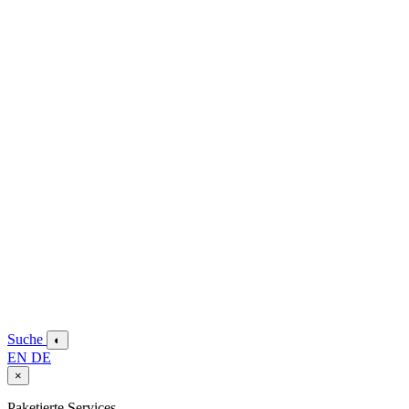
Suche
◐
EN
DE
×
Paketierte Services