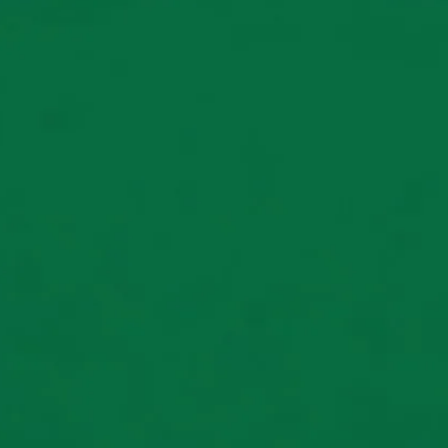
←
Zurück