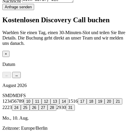
Nachricht
Anfrage senden
Kostenlosen Discovery Call buchen
Waehlen Sie einen Tag, einen 30-Minuten-Slot und teilen Sie Ihre
Details. Die Buchung geht direkt an unser Team und wir melden
uns danach.
×
Datum
←
→
August 2026
S
M
D
M
D
F
S
1
2
3
4
5
6
7
8
9
15
16
10
11
12
13
14
17
18
19
20
21
22
23
29
30
24
25
26
27
28
31
Mo., 10. Aug.
Zeitzone:
Europe/Berlin