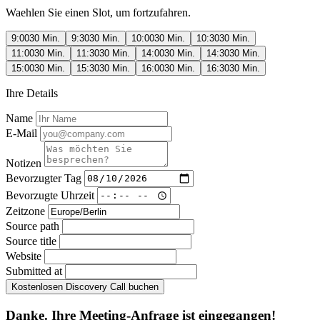
Waehlen Sie einen Slot, um fortzufahren.
9:00
30 Min.
9:30
30 Min.
10:00
30 Min.
10:30
30 Min.
11:00
30 Min.
11:30
30 Min.
14:00
30 Min.
14:30
30 Min.
15:00
30 Min.
15:30
30 Min.
16:00
30 Min.
16:30
30 Min.
Ihre Details
Name
E-Mail
Notizen
Bevorzugter Tag
Bevorzugte Uhrzeit
Zeitzone
Source path
Source title
Website
Submitted at
Kostenlosen Discovery Call buchen
Danke. Ihre Meeting-Anfrage ist eingegangen!