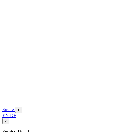
Suche
◐
EN
DE
×
Service-Detail