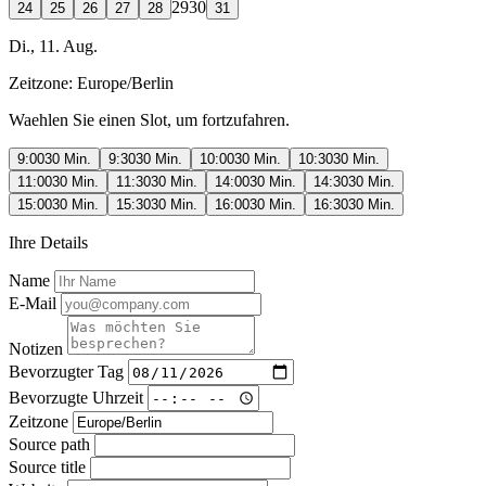
29
30
24
25
26
27
28
31
Di., 11. Aug.
Zeitzone:
Europe/Berlin
Waehlen Sie einen Slot, um fortzufahren.
9:00
30 Min.
9:30
30 Min.
10:00
30 Min.
10:30
30 Min.
11:00
30 Min.
11:30
30 Min.
14:00
30 Min.
14:30
30 Min.
15:00
30 Min.
15:30
30 Min.
16:00
30 Min.
16:30
30 Min.
Ihre Details
Name
E-Mail
Notizen
Bevorzugter Tag
Bevorzugte Uhrzeit
Zeitzone
Source path
Source title