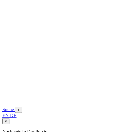
Suche
◐
EN
DE
×
Nachweis In Der Praxis