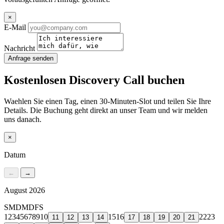
×
E-Mail
Nachricht
Anfrage senden
Kostenlosen Discovery Call buchen
Waehlen Sie einen Tag, einen 30-Minuten-Slot und teilen Sie Ihre
Details. Die Buchung geht direkt an unser Team und wir melden
uns danach.
×
Datum
←
→
August 2026
S
M
D
M
D
F
S
1
2
3
4
5
6
7
8
9
10
15
16
22
23
11
12
13
14
17
18
19
20
21