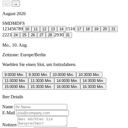
←
→
August 2026
S
M
D
M
D
F
S
1
2
3
4
5
6
7
8
9
15
16
10
11
12
13
14
17
18
19
20
21
22
23
29
30
24
25
26
27
28
31
Mo., 10. Aug.
Zeitzone:
Europe/Berlin
Waehlen Sie einen Slot, um fortzufahren.
9:00
30 Min.
9:30
30 Min.
10:00
30 Min.
10:30
30 Min.
11:00
30 Min.
11:30
30 Min.
14:00
30 Min.
14:30
30 Min.
15:00
30 Min.
15:30
30 Min.
16:00
30 Min.
16:30
30 Min.
Ihre Details
Name
E-Mail
Notizen