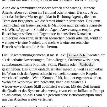
A
u
c
h
d
i
e
K
o
m
m
u
n
i
k
a
t
i
o
n
s
o
b
e
r
f
l
a
e
c
h
e
n
s
i
n
d
w
i
c
h
t
i
g
.
M
a
n
c
h
e
A
g
e
n
t
s
l
e
b
e
n
v
o
r
a
l
l
e
m
i
m
T
e
r
m
i
n
a
l
o
d
e
r
i
n
e
i
n
e
r
D
e
s
k
t
o
p
-
A
p
p
,
a
b
e
r
d
a
s
b
r
e
i
t
e
r
e
M
u
s
t
e
r
g
e
h
t
k
l
a
r
i
n
R
i
c
h
t
u
n
g
A
g
e
n
t
s
,
d
i
e
d
e
m
T
e
a
m
d
o
r
t
b
e
g
e
g
n
e
n
,
w
o
d
i
e
A
r
b
e
i
t
o
h
n
e
h
i
n
s
t
a
t
t
f
i
n
d
e
t
.
D
a
s
k
a
n
n
T
e
a
m
-
C
h
a
t
,
e
i
n
I
s
s
u
e
-
T
r
a
c
k
e
r
,
E
-
M
a
i
l
o
d
e
r
a
u
c
h
p
r
i
v
a
t
e
r
e
K
a
n
a
e
l
e
w
i
e
W
h
a
t
s
A
p
p
s
e
i
n
.
S
o
b
a
l
d
e
i
n
A
g
e
n
t
A
n
w
e
i
s
u
n
g
e
n
e
m
p
f
a
n
g
e
n
,
R
u
e
c
k
f
r
a
g
e
n
s
t
e
l
l
e
n
u
n
d
E
r
g
e
b
n
i
s
s
e
i
n
d
e
n
s
e
l
b
e
n
K
a
n
a
e
l
e
n
z
u
r
u
e
c
k
m
e
l
d
e
n
k
a
n
n
,
i
n
d
e
n
e
n
M
e
n
s
c
h
e
n
b
e
r
e
i
t
s
a
r
b
e
i
t
e
n
,
w
i
r
k
t
e
r
w
e
n
i
g
e
r
w
i
e
e
i
n
e
N
e
u
h
e
i
t
u
n
d
m
e
h
r
w
i
e
e
i
n
e
z
u
s
a
e
t
z
l
i
c
h
e
B
e
t
r
i
e
b
s
s
c
h
i
c
h
t
u
m
d
i
e
A
r
b
e
i
t
h
e
r
u
m
.
D
i
e
E
i
n
s
c
h
r
a
e
n
k
u
n
g
s
s
c
h
i
c
h
t
i
s
t
m
e
i
s
t
T
e
x
t
.
w
e
r
d
e
n
o
f
t
G
u
a
r
d
R
a
i
l
s
a
l
s
d
a
u
e
r
h
a
f
t
e
A
n
w
e
i
s
u
n
g
e
n
,
R
e
p
o
-
R
e
g
e
l
n
,
O
r
d
n
e
r
a
n
w
e
i
s
u
n
g
e
n
,
a
u
f
g
a
b
e
n
s
p
e
z
i
f
i
s
c
h
e
P
r
o
m
p
t
s
,
S
k
i
l
l
s
,
P
l
u
g
i
n
s
o
d
e
r
R
u
n
b
o
o
k
s
g
e
s
c
h
r
i
e
b
e
n
.
D
a
s
k
l
i
n
g
t
e
i
n
f
a
c
h
,
i
s
t
a
b
e
r
m
a
e
c
h
i
g
,
w
e
i
l
e
s
e
d
i
t
i
e
r
b
a
r
i
s
t
.
W
e
n
n
s
i
c
h
d
e
r
A
g
e
n
t
s
c
h
l
e
c
h
t
v
e
r
h
a
e
l
t
,
k
o
e
n
n
e
n
d
i
e
R
e
g
e
l
n
v
e
r
s
c
h
a
e
r
f
t
w
e
r
d
e
n
.
W
e
n
n
K
o
n
t
e
x
t
f
e
h
l
t
,
k
a
n
n
e
r
e
r
g
a
e
n
z
t
w
e
r
d
e
n
.
W
e
n
n
e
i
n
W
o
r
k
f
l
o
w
s
i
c
h
b
e
w
a
e
h
r
t
,
k
a
n
n
d
a
s
M
u
s
t
e
r
a
l
s
w
i
e
d
e
r
v
e
r
w
e
n
d
b
a
r
e
r
S
k
i
l
l
c
o
d
i
f
i
z
i
e
r
t
w
e
r
d
e
n
.
M
i
t
d
e
r
Z
e
i
t
h
a
e
n
g
t
d
i
e
Q
u
a
l
i
t
a
e
t
d
e
s
S
y
s
t
e
m
s
a
l
s
o
w
e
n
i
g
e
r
v
o
n
e
i
n
e
m
b
r
i
l
l
a
n
t
e
n
P
r
o
m
p
t
a
b
a
l
s
d
a
v
o
n
,
o
b
d
a
s
T
e
a
m
d
i
e
g
e
s
c
h
r
i
e
b
e
n
e
B
e
t
r
i
e
b
s
d
i
s
z
i
p
l
i
n
r
u
n
d
u
m
d
e
n
A
g
e
n
t
e
n
w
e
i
t
e
r
v
e
r
f
e
i
n
e
r
t
.