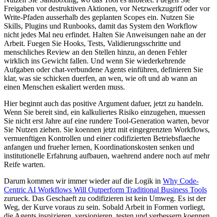
F
r
e
i
g
a
b
e
n
v
o
r
d
e
s
t
r
u
k
t
i
v
e
n
A
k
t
i
o
n
e
n
,
v
o
r
N
e
t
z
w
e
r
k
z
u
g
r
i
f
f
o
d
e
r
v
o
r
W
r
i
t
e
-
P
f
a
d
e
n
a
u
s
s
e
r
h
a
l
b
d
e
s
g
e
p
l
a
n
t
e
n
S
c
o
p
e
s
e
i
n
.
N
u
t
z
e
n
S
i
e
S
k
i
l
l
s
,
P
l
u
g
i
n
s
u
n
d
R
u
n
b
o
o
k
s
,
d
a
m
i
t
d
a
s
S
y
s
t
e
m
d
e
n
W
o
r
k
f
l
o
w
n
i
c
h
t
j
e
d
e
s
M
a
l
n
e
u
e
r
f
i
n
d
e
t
.
H
a
l
t
e
n
S
i
e
A
n
w
e
i
s
u
n
g
e
n
n
a
h
e
a
n
d
e
r
A
r
b
e
i
t
.
F
u
e
g
e
n
S
i
e
H
o
o
k
s
,
T
e
s
t
s
,
V
a
l
i
d
i
e
r
u
n
g
s
s
c
h
r
i
t
t
e
u
n
d
m
e
n
s
c
h
l
i
c
h
e
s
R
e
v
i
e
w
a
n
d
e
n
S
t
e
l
l
e
n
h
i
n
z
u
,
a
n
d
e
n
e
n
F
e
h
l
e
r
w
i
r
k
l
i
c
h
i
n
s
G
e
w
i
c
h
t
f
a
l
l
e
n
.
U
n
d
w
e
n
n
S
i
e
w
i
e
d
e
r
k
e
h
r
e
n
d
e
A
u
f
g
a
b
e
n
o
d
e
r
c
h
a
t
-
v
e
r
b
u
n
d
e
n
e
A
g
e
n
t
s
e
i
n
f
ü
h
r
e
n
,
d
e
f
i
n
i
e
r
e
n
S
i
e
k
l
a
r
,
w
a
s
s
i
e
s
c
h
i
c
k
e
n
d
u
e
r
f
e
n
,
a
n
w
e
n
,
w
i
e
o
f
t
u
n
d
a
b
w
a
n
n
a
n
e
i
n
e
n
M
e
n
s
c
h
e
n
e
s
k
a
l
i
e
r
t
w
e
r
d
e
n
m
u
s
s
.
H
i
e
r
b
e
g
i
n
n
t
a
u
c
h
d
a
s
p
o
s
i
t
i
v
e
A
r
g
u
m
e
n
t
d
a
f
u
e
r
,
j
e
t
z
t
z
u
h
a
n
d
e
l
n
.
W
e
n
n
S
i
e
b
e
r
e
i
t
s
i
n
d
,
e
i
n
k
a
l
k
u
l
i
e
r
t
e
s
R
i
s
i
k
o
e
i
n
z
u
g
e
h
e
n
,
m
u
e
s
s
e
n
S
i
e
n
i
c
h
t
e
r
s
t
J
a
h
r
e
a
u
f
e
i
n
e
r
u
n
d
e
r
e
T
o
o
l
-
G
e
n
e
r
a
t
i
o
n
w
a
r
t
e
n
,
b
e
v
o
r
S
i
e
N
u
t
z
e
n
z
i
e
h
e
n
.
S
i
e
k
o
e
n
n
e
n
j
e
t
z
t
m
i
t
e
i
n
g
e
g
r
e
n
z
t
e
n
W
o
r
k
f
l
o
w
s
,
v
e
r
n
u
e
n
f
t
i
g
e
n
K
o
n
t
r
o
l
l
e
n
u
n
d
e
i
n
e
r
c
o
d
i
f
i
z
i
e
r
t
e
n
B
e
t
r
i
e
b
s
f
l
a
e
c
h
e
a
n
f
a
n
g
e
n
u
n
d
f
r
u
e
h
e
r
l
e
r
n
e
n
,
K
o
o
r
d
i
n
a
t
i
o
n
s
k
o
s
t
e
n
s
e
n
k
e
n
u
n
d
i
n
s
t
i
t
u
t
i
o
n
e
l
l
e
E
r
f
a
h
r
u
n
g
a
u
f
b
a
u
e
n
,
w
a
e
h
r
e
n
d
a
n
d
e
r
e
n
o
c
h
a
u
f
m
e
h
r
R
e
i
f
e
w
a
r
t
e
n
.
D
a
r
u
m
k
o
m
m
e
n
w
i
r
i
m
m
e
r
w
i
e
d
e
r
a
u
f
d
i
e
L
o
g
i
k
i
n
W
h
y
C
o
d
e
-
C
e
n
t
r
i
c
A
I
W
o
r
k
f
l
o
w
s
W
i
l
l
O
u
t
p
e
r
f
o
r
m
T
r
a
d
i
t
i
o
n
a
l
B
u
s
i
n
e
s
s
T
o
o
l
s
z
u
r
u
e
c
k
.
D
a
s
G
e
s
c
h
a
e
f
t
z
u
c
o
d
i
f
i
z
i
e
r
e
n
i
s
t
k
e
i
n
U
m
w
e
g
.
E
s
i
s
t
d
e
r
W
e
g
,
d
e
r
K
u
r
v
e
v
o
r
a
u
s
z
u
s
e
i
n
.
S
o
b
a
l
d
A
r
b
e
i
t
i
n
F
o
r
m
e
n
v
o
r
l
i
e
g
t
,
d
i
e
A
g
e
n
t
s
i
n
s
p
i
z
i
e
r
e
n
,
v
e
r
s
i
o
n
i
e
r
e
n
,
t
e
s
t
e
n
u
n
d
v
e
r
b
e
s
s
e
r
n
k
o
e
n
n
e
n
,