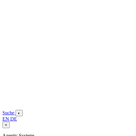
Suche
◐
EN
DE
×
Agentic Systems