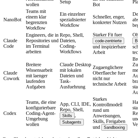
S
e
t
u
p
P
l
w
o
l
l
e
n
B
o
t
T
e
a
m
s
m
i
t
E
i
n
e
i
n
z
e
l
n
e
r
D
e
i
n
e
m
k
l
a
r
S
c
h
n
e
l
l
e
r
,
e
n
g
e
r
,
N
a
n
o
B
o
t
s
p
e
z
i
a
l
i
s
i
e
r
t
e
r
a
b
b
e
g
r
e
n
z
t
e
n
k
o
n
k
r
e
t
e
r
N
u
t
z
e
n
W
o
r
k
f
l
o
w
b
e
W
o
r
k
f
l
o
w
S
t
a
r
k
e
r
F
i
t
f
u
e
r
O
E
n
g
i
n
e
e
r
s
,
d
i
e
i
n
R
e
p
o
,
S
h
e
l
l
,
C
l
a
u
d
e
R
e
p
o
s
i
t
o
r
i
e
s
u
n
d
D
a
t
e
i
e
n
,
c
o
d
e
-
z
e
n
t
r
i
e
r
t
e
B
C
o
d
e
i
m
T
e
r
m
i
n
a
l
C
o
d
i
n
g
-
u
n
d
i
n
s
p
i
z
i
e
r
b
a
r
e
s
c
a
r
b
e
i
t
e
n
W
o
r
k
f
l
o
w
s
A
r
b
e
i
t
t
e
c
B
r
B
r
e
i
t
e
r
e
C
l
a
u
d
e
D
e
s
k
t
o
p
Z
u
Z
u
g
a
e
n
g
l
i
c
h
e
r
e
W
i
s
s
e
n
s
a
r
b
e
i
t
m
i
t
l
o
k
a
l
e
n
m
C
l
a
u
d
e
O
b
e
r
f
l
a
e
c
h
e
f
u
e
r
m
i
t
l
a
e
n
g
e
r
D
a
t
e
i
e
n
u
n
d
A
C
o
w
o
r
k
n
i
c
h
t
n
u
r
l
a
u
f
e
n
d
e
n
T
a
s
k
-
b
r
t
e
c
h
n
i
s
c
h
e
A
r
b
e
i
t
A
u
f
g
a
b
e
n
A
u
s
f
u
e
h
r
u
n
g
s
t
a
A
S
t
a
r
k
e
s
T
e
a
m
s
,
d
i
e
e
i
n
e
H
A
p
p
,
C
L
I
,
I
D
E
,
K
o
n
t
r
o
l
l
m
o
d
e
l
l
k
o
n
f
i
g
u
r
i
e
r
b
a
r
e
s
t
a
R
e
p
o
,
S
h
e
l
l
,
r
u
n
d
u
m
C
o
d
e
x
C
o
d
i
n
g
-
A
g
e
n
t
-
R
e
,
A
n
w
e
i
s
u
n
g
e
n
,
S
k
i
l
l
s
U
m
g
e
b
u
n
g
u
n
S
k
i
l
l
s
,
F
r
e
i
g
a
b
e
n
S
u
b
a
g
e
n
t
s
w
o
l
l
e
n
V
e
u
n
d
S
a
n
d
b
o
x
i
n
g