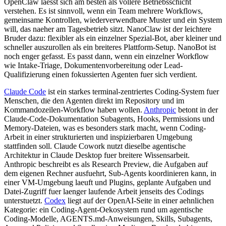
O
p
e
n
C
l
a
w
l
a
e
s
s
t
s
i
c
h
a
m
b
e
s
t
e
n
a
l
s
v
o
l
l
e
r
e
B
e
t
r
i
e
b
s
s
c
h
i
c
h
t
v
e
r
s
t
e
h
e
n
.
E
s
i
s
t
s
i
n
n
v
o
l
l
,
w
e
n
n
e
i
n
T
e
a
m
m
e
h
r
e
r
e
W
o
r
k
f
l
o
w
s
,
g
e
m
e
i
n
s
a
m
e
K
o
n
t
r
o
l
l
e
n
,
w
i
e
d
e
r
v
e
r
w
e
n
d
b
a
r
e
M
u
s
t
e
r
u
n
d
e
i
n
S
y
s
t
e
m
w
i
l
l
,
d
a
s
n
a
e
h
e
r
a
m
T
a
g
e
s
b
e
t
r
i
e
b
s
i
t
z
t
.
N
a
n
o
C
l
a
w
i
s
t
d
e
r
l
e
i
c
h
t
e
r
e
B
r
u
d
e
r
d
a
z
u
:
f
l
e
x
i
b
l
e
r
a
l
s
e
i
n
e
i
n
z
e
l
n
e
r
S
p
e
z
i
a
l
-
B
o
t
,
a
b
e
r
k
l
e
i
n
e
r
u
n
d
s
c
h
n
e
l
l
e
r
a
u
s
z
u
r
o
l
l
e
n
a
l
s
e
i
n
b
r
e
i
t
e
r
e
s
P
l
a
t
t
f
o
r
m
-
S
e
t
u
p
.
N
a
n
o
B
o
t
i
s
t
n
o
c
h
e
n
g
e
r
g
e
f
a
s
s
t
.
E
s
p
a
s
s
t
d
a
n
n
,
w
e
n
n
e
i
n
e
i
n
z
e
l
n
e
r
W
o
r
k
f
l
o
w
w
i
e
I
n
t
a
k
e
-
T
r
i
a
g
e
,
D
o
k
u
m
e
n
t
e
n
v
o
r
b
e
r
e
i
t
u
n
g
o
d
e
r
L
e
a
d
-
Q
u
a
l
i
f
i
z
i
e
r
u
n
g
e
i
n
e
n
f
o
k
u
s
s
i
e
r
t
e
n
A
g
e
n
t
e
n
f
u
e
r
s
i
c
h
v
e
r
d
i
e
n
t
.
C
l
a
u
d
e
C
o
d
e
i
s
t
e
i
n
s
t
a
r
k
e
s
t
e
r
m
i
n
a
l
-
z
e
n
t
r
i
e
r
t
e
s
C
o
d
i
n
g
-
S
y
s
t
e
m
f
u
e
r
M
e
n
s
c
h
e
n
,
d
i
e
d
e
n
A
g
e
n
t
e
n
d
i
r
e
k
t
i
m
R
e
p
o
s
i
t
o
r
y
u
n
d
i
m
K
o
m
m
a
n
d
o
z
e
i
l
e
n
-
W
o
r
k
f
l
o
w
h
a
b
e
n
w
o
l
l
e
n
.
A
n
t
h
r
o
p
i
c
b
e
t
o
n
t
i
n
d
e
r
C
l
a
u
d
e
-
C
o
d
e
-
D
o
k
u
m
e
n
t
a
t
i
o
n
S
u
b
a
g
e
n
t
s
,
H
o
o
k
s
,
P
e
r
m
i
s
s
i
o
n
s
u
n
d
M
e
m
o
r
y
-
D
a
t
e
i
e
n
,
w
a
s
e
s
b
e
s
o
n
d
e
r
s
s
t
a
r
k
m
a
c
h
t
,
w
e
n
n
C
o
d
i
n
g
-
A
r
b
e
i
t
i
n
e
i
n
e
r
s
t
r
u
k
t
u
r
i
e
r
t
e
n
u
n
d
i
n
s
p
i
z
i
e
r
b
a
r
e
n
U
m
g
e
b
u
n
g
s
t
a
t
t
f
i
n
d
e
n
s
o
l
l
.
C
l
a
u
d
e
C
o
w
o
r
k
n
u
t
z
t
d
i
e
s
e
l
b
e
a
g
e
n
t
i
s
c
h
e
A
r
c
h
i
t
e
k
t
u
r
i
n
C
l
a
u
d
e
D
e
s
k
t
o
p
f
u
e
r
b
r
e
i
t
e
r
e
W
i
s
s
e
n
s
a
r
b
e
i
t
.
A
n
t
h
r
o
p
i
c
b
e
s
c
h
r
e
i
b
t
e
s
a
l
s
R
e
s
e
a
r
c
h
P
r
e
v
i
e
w
,
d
i
e
A
u
f
g
a
b
e
n
a
u
f
d
e
m
e
i
g
e
n
e
n
R
e
c
h
n
e
r
a
u
s
f
u
e
h
r
t
,
S
u
b
-
A
g
e
n
t
s
k
o
o
r
d
i
n
i
e
r
e
n
k
a
n
n
,
i
n
e
i
n
e
r
V
M
-
U
m
g
e
b
u
n
g
l
a
e
u
f
t
u
n
d
P
l
u
g
i
n
s
,
g
e
p
l
a
n
t
e
A
u
f
g
a
b
e
n
u
n
d
D
a
t
e
i
-
Z
u
g
r
i
f
f
f
u
e
r
l
a
e
n
g
e
r
l
a
u
f
e
n
d
e
A
r
b
e
i
t
j
e
n
s
e
i
t
s
d
e
s
C
o
d
i
n
g
s
u
n
t
e
r
s
t
u
e
t
z
t
.
C
o
d
e
x
l
i
e
g
t
a
u
f
d
e
r
O
p
e
n
A
I
-
S
e
i
t
e
i
n
e
i
n
e
r
a
e
h
n
l
i
c
h
e
n
K
a
t
e
g
o
r
i
e
:
e
i
n
C
o
d
i
n
g
-
A
g
e
n
t
-
O
e
k
o
s
y
s
t
e
m
r
u
n
d
u
m
a
g
e
n
t
i
s
c
h
e
C
o
d
i
n
g
-
M
o
d
e
l
l
e
,
A
G
E
N
T
S
.
m
d
-
A
n
w
e
i
s
u
n
g
e
n
,
S
k
i
l
l
s
,
S
u
b
a
g
e
n
t
s
,