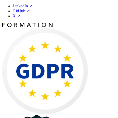
LinkedIn
↗
GitHub
↗
X
↗