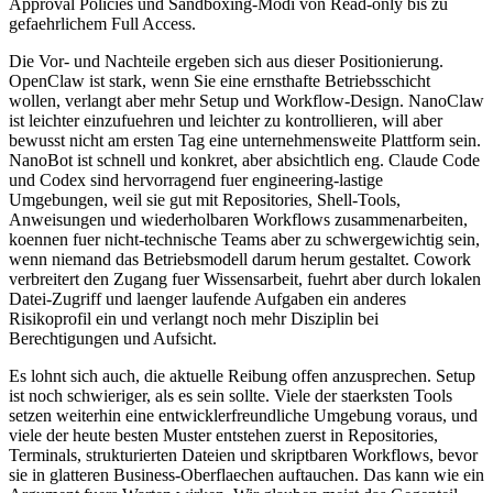
A
p
p
r
o
v
a
l
P
o
l
i
c
i
e
s
u
n
d
S
a
n
d
b
o
x
i
n
g
-
M
o
d
i
v
o
n
R
e
a
d
-
o
n
l
y
b
i
s
z
u
g
e
f
a
e
h
r
l
i
c
h
e
m
F
u
l
l
A
c
c
e
s
s
.
D
i
e
V
o
r
-
u
n
d
N
a
c
h
t
e
i
l
e
e
r
g
e
b
e
n
s
i
c
h
a
u
s
d
i
e
s
e
r
P
o
s
i
t
i
o
n
i
e
r
u
n
g
.
O
p
e
n
C
l
a
w
i
s
t
s
t
a
r
k
,
w
e
n
n
S
i
e
e
i
n
e
e
r
n
s
t
h
a
f
t
e
B
e
t
r
i
e
b
s
s
c
h
i
c
h
t
w
o
l
l
e
n
,
v
e
r
l
a
n
g
t
a
b
e
r
m
e
h
r
S
e
t
u
p
u
n
d
W
o
r
k
f
l
o
w
-
D
e
s
i
g
n
.
N
a
n
o
C
l
a
w
i
s
t
l
e
i
c
h
t
e
r
e
i
n
z
u
f
u
e
h
r
e
n
u
n
d
l
e
i
c
h
t
e
r
z
u
k
o
n
t
r
o
l
l
i
e
r
e
n
,
w
i
l
l
a
b
e
r
b
e
w
u
s
s
t
n
i
c
h
t
a
m
e
r
s
t
e
n
T
a
g
e
i
n
e
u
n
t
e
r
n
e
h
m
e
n
s
w
e
i
t
e
P
l
a
t
t
f
o
r
m
s
e
i
n
.
N
a
n
o
B
o
t
i
s
t
s
c
h
n
e
l
l
u
n
d
k
o
n
k
r
e
t
,
a
b
e
r
a
b
s
i
c
h
t
l
i
c
h
e
n
g
.
C
l
a
u
d
e
C
o
d
e
u
n
d
C
o
d
e
x
s
i
n
d
h
e
r
v
o
r
r
a
g
e
n
d
f
u
e
r
e
n
g
i
n
e
e
r
i
n
g
-
l
a
s
t
i
g
e
U
m
g
e
b
u
n
g
e
n
,
w
e
i
l
s
i
e
g
u
t
m
i
t
R
e
p
o
s
i
t
o
r
i
e
s
,
S
h
e
l
l
-
T
o
o
l
s
,
A
n
w
e
i
s
u
n
g
e
n
u
n
d
w
i
e
d
e
r
h
o
l
b
a
r
e
n
W
o
r
k
f
l
o
w
s
z
u
s
a
m
m
e
n
a
r
b
e
i
t
e
n
,
k
o
e
n
n
e
n
f
u
e
r
n
i
c
h
t
-
t
e
c
h
n
i
s
c
h
e
T
e
a
m
s
a
b
e
r
z
u
s
c
h
w
e
r
g
e
w
i
c
h
t
i
g
s
e
i
n
,
w
e
n
n
n
i
e
m
a
n
d
d
a
s
B
e
t
r
i
e
b
s
m
o
d
e
l
l
d
a
r
u
m
h
e
r
u
m
g
e
s
t
a
l
t
e
t
.
C
o
w
o
r
k
v
e
r
b
r
e
i
t
e
r
t
d
e
n
Z
u
g
a
n
g
f
u
e
r
W
i
s
s
e
n
s
a
r
b
e
i
t
,
f
u
e
h
r
t
a
b
e
r
d
u
r
c
h
l
o
k
a
l
e
n
D
a
t
e
i
-
Z
u
g
r
i
f
f
u
n
d
l
a
e
n
g
e
r
l
a
u
f
e
n
d
e
A
u
f
g
a
b
e
n
e
i
n
a
n
d
e
r
e
s
R
i
s
i
k
o
p
r
o
f
i
l
e
i
n
u
n
d
v
e
r
l
a
n
g
t
n
o
c
h
m
e
h
r
D
i
s
z
i
p
l
i
n
b
e
i
B
e
r
e
c
h
t
i
g
u
n
g
e
n
u
n
d
A
u
f
s
i
c
h
t
.
E
s
l
o
h
n
t
s
i
c
h
a
u
c
h
,
d
i
e
a
k
t
u
e
l
l
e
R
e
i
b
u
n
g
o
f
f
e
n
a
n
z
u
s
p
r
e
c
h
e
n
.
S
e
t
u
p
i
s
t
n
o
c
h
s
c
h
w
i
e
r
i
g
e
r
,
a
l
s
e
s
s
e
i
n
s
o
l
l
t
e
.
V
i
e
l
e
d
e
r
s
t
a
e
r
k
s
t
e
n
T
o
o
l
s
s
e
t
z
e
n
w
e
i
t
e
r
h
i
n
e
i
n
e
e
n
t
w
i
c
k
l
e
r
f
r
e
u
n
d
l
i
c
h
e
U
m
g
e
b
u
n
g
v
o
r
a
u
s
,
u
n
d
v
i
e
l
e
d
e
r
h
e
u
t
e
b
e
s
t
e
n
M
u
s
t
e
r
e
n
t
s
t
e
h
e
n
z
u
e
r
s
t
i
n
R
e
p
o
s
i
t
o
r
i
e
s
,
T
e
r
m
i
n
a
l
s
,
s
t
r
u
k
t
u
r
i
e
r
t
e
n
D
a
t
e
i
e
n
u
n
d
s
k
r
i
p
t
b
a
r
e
n
W
o
r
k
f
l
o
w
s
,
b
e
v
o
r
s
i
e
i
n
g
l
a
t
t
e
r
e
n
B
u
s
i
n
e
s
s
-
O
b
e
r
f
l
a
e
c
h
e
n
a
u
f
t
a
u
c
h
e
n
.
D
a
s
k
a
n
n
w
i
e
e
i
n