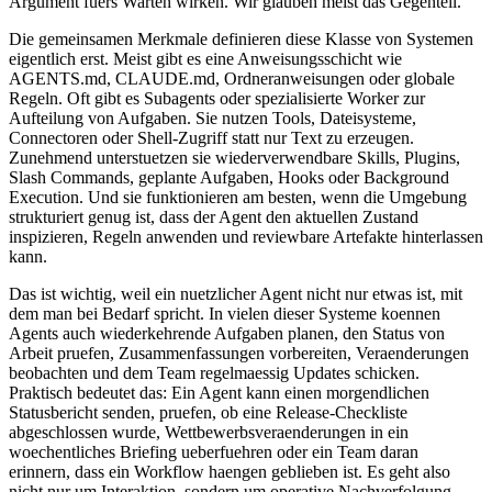
A
r
g
u
m
e
n
t
f
u
e
r
s
W
a
r
t
e
n
w
i
r
k
e
n
.
W
i
r
g
l
a
u
b
e
n
m
e
i
s
t
d
a
s
G
e
g
e
n
t
e
i
l
.
D
i
e
g
e
m
e
i
n
s
a
m
e
n
M
e
r
k
m
a
l
e
d
e
f
i
n
i
e
r
e
n
d
i
e
s
e
K
l
a
s
s
e
v
o
n
S
y
s
t
e
m
e
n
e
i
g
e
n
t
l
i
c
h
e
r
s
t
.
M
e
i
s
t
g
i
b
t
e
s
e
i
n
e
A
n
w
e
i
s
u
n
g
s
s
c
h
i
c
h
t
w
i
e
A
G
E
N
T
S
.
m
d
,
C
L
A
U
D
E
.
m
d
,
O
r
d
n
e
r
a
n
w
e
i
s
u
n
g
e
n
o
d
e
r
g
l
o
b
a
l
e
R
e
g
e
l
n
.
O
f
t
g
i
b
t
e
s
S
u
b
a
g
e
n
t
s
o
d
e
r
s
p
e
z
i
a
l
i
s
i
e
r
t
e
W
o
r
k
e
r
z
u
r
A
u
f
t
e
i
l
u
n
g
v
o
n
A
u
f
g
a
b
e
n
.
S
i
e
n
u
t
z
e
n
T
o
o
l
s
,
D
a
t
e
i
s
y
s
t
e
m
e
,
C
o
n
n
e
c
t
o
r
e
n
o
d
e
r
S
h
e
l
l
-
Z
u
g
r
i
f
f
s
t
a
t
t
n
u
r
T
e
x
t
z
u
e
r
z
e
u
g
e
n
.
Z
u
n
e
h
m
e
n
d
u
n
t
e
r
s
t
u
e
t
z
e
n
s
i
e
w
i
e
d
e
r
v
e
r
w
e
n
d
b
a
r
e
S
k
i
l
l
s
,
P
l
u
g
i
n
s
,
S
l
a
s
h
C
o
m
m
a
n
d
s
,
g
e
p
l
a
n
t
e
A
u
f
g
a
b
e
n
,
H
o
o
k
s
o
d
e
r
B
a
c
k
g
r
o
u
n
d
E
x
e
c
u
t
i
o
n
.
U
n
d
s
i
e
f
u
n
k
t
i
o
n
i
e
r
e
n
a
m
b
e
s
t
e
n
,
w
e
n
n
d
i
e
U
m
g
e
b
u
n
g
s
t
r
u
k
t
u
r
i
e
r
t
g
e
n
u
g
i
s
t
,
d
a
s
s
d
e
r
A
g
e
n
t
d
e
n
a
k
t
u
e
l
l
e
n
Z
u
s
t
a
n
d
i
n
s
p
i
z
i
e
r
e
n
,
R
e
g
e
l
n
a
n
w
e
n
d
e
n
u
n
d
r
e
v
i
e
w
b
a
r
e
A
r
t
e
f
a
k
t
e
h
i
n
t
e
r
l
a
s
s
e
n
k
a
n
n
.
D
a
s
i
s
t
w
i
c
h
t
i
g
,
w
e
i
l
e
i
n
n
u
e
t
z
l
i
c
h
e
r
A
g
e
n
t
n
i
c
h
t
n
u
r
e
t
w
a
s
i
s
t
,
m
i
t
d
e
m
m
a
n
b
e
i
B
e
d
a
r
f
s
p
r
i
c
h
t
.
I
n
v
i
e
l
e
n
d
i
e
s
e
r
S
y
s
t
e
m
e
k
o
e
n
n
e
n
A
g
e
n
t
s
a
u
c
h
w
i
e
d
e
r
k
e
h
r
e
n
d
e
A
u
f
g
a
b
e
n
p
l
a
n
e
n
,
d
e
n
S
t
a
t
u
s
v
o
n
A
r
b
e
i
t
p
r
u
e
f
e
n
,
Z
u
s
a
m
m
e
n
f
a
s
s
u
n
g
e
n
v
o
r
b
e
r
e
i
t
e
n
,
V
e
r
a
e
n
d
e
r
u
n
g
e
n
b
e
o
b
a
c
h
t
e
n
u
n
d
d
e
m
T
e
a
m
r
e
g
e
l
m
a
e
s
s
i
g
U
p
d
a
t
e
s
s
c
h
i
c
k
e
n
.
P
r
a
k
t
i
s
c
h
b
e
d
e
u
t
e
t
d
a
s
:
E
i
n
A
g
e
n
t
k
a
n
n
e
i
n
e
n
m
o
r
g
e
n
d
l
i
c
h
e
n
S
t
a
t
u
s
b
e
r
i
c
h
t
s
e
n
d
e
n
,
p
r
u
e
f
e
n
,
o
b
e
i
n
e
R
e
l
e
a
s
e
-
C
h
e
c
k
l
i
s
t
e
a
b
g
e
s
c
h
l
o
s
s
e
n
w
u
r
d
e
,
W
e
t
t
b
e
w
e
r
b
s
v
e
r
a
e
n
d
e
r
u
n
g
e
n
i
n
e
i
n
w
o
e
c
h
e
n
t
l
i
c
h
e
s
B
r
i
e
f
i
n
g
u
e
b
e
r
f
u
e
h
r
e
n
o
d
e
r
e
i
n
T
e
a
m
d
a
r
a
n
e
r
i
n
n
e
r
n
,
d
a
s
s
e
i
n
W
o
r
k
f
l
o
w
h
a
e
n
g
e
n
g
e
b
l
i
e
b
e
n
i
s
t
.
E
s
g
e
h
t
a
l
s
o
n
i
c
h
t
n
u
r
u
m
I
n
t
e
r
a
k
t
i
o
n
,
s
o
n
d
e
r
n
u
m
o
p
e
r
a
t
i
v
e
N
a
c
h
v
e
r
f
o
l
g
u
n
g
.