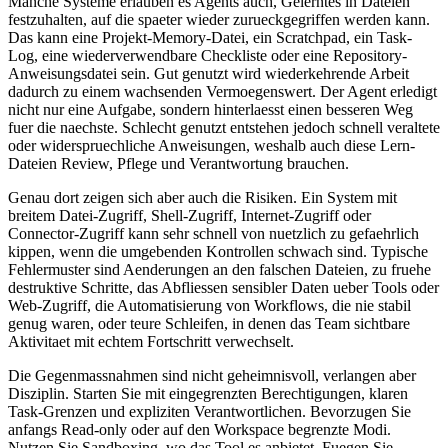
M
a
n
c
h
e
S
y
s
t
e
m
e
e
r
l
a
u
b
e
n
e
s
A
g
e
n
t
s
a
u
c
h
,
G
e
l
e
r
n
t
e
s
i
n
D
a
t
e
i
e
n
f
e
s
t
z
u
h
a
l
t
e
n
,
a
u
f
d
i
e
s
p
a
e
t
e
r
w
i
e
d
e
r
z
u
r
u
e
c
k
g
e
g
r
i
f
f
e
n
w
e
r
d
e
n
k
a
n
n
.
D
a
s
k
a
n
n
e
i
n
e
P
r
o
j
e
k
t
-
M
e
m
o
r
y
-
D
a
t
e
i
,
e
i
n
S
c
r
a
t
c
h
p
a
d
,
e
i
n
T
a
s
k
-
L
o
g
,
e
i
n
e
w
i
e
d
e
r
v
e
r
w
e
n
d
b
a
r
e
C
h
e
c
k
l
i
s
t
e
o
d
e
r
e
i
n
e
R
e
p
o
s
i
t
o
r
y
-
A
n
w
e
i
s
u
n
g
s
d
a
t
e
i
s
e
i
n
.
G
u
t
g
e
n
u
t
z
t
w
i
r
d
w
i
e
d
e
r
k
e
h
r
e
n
d
e
A
r
b
e
i
t
d
a
d
u
r
c
h
z
u
e
i
n
e
m
w
a
c
h
s
e
n
d
e
n
V
e
r
m
o
e
g
e
n
s
w
e
r
t
.
D
e
r
A
g
e
n
t
e
r
l
e
d
i
g
t
n
i
c
h
t
n
u
r
e
i
n
e
A
u
f
g
a
b
e
,
s
o
n
d
e
r
n
h
i
n
t
e
r
l
a
e
s
s
t
e
i
n
e
n
b
e
s
s
e
r
e
n
W
e
g
f
u
e
r
d
i
e
n
a
e
c
h
s
t
e
.
S
c
h
l
e
c
h
t
g
e
n
u
t
z
t
e
n
t
s
t
e
h
e
n
j
e
d
o
c
h
s
c
h
n
e
l
l
v
e
r
a
l
t
e
t
e
o
d
e
r
w
i
d
e
r
s
p
r
u
e
c
h
l
i
c
h
e
A
n
w
e
i
s
u
n
g
e
n
,
w
e
s
h
a
l
b
a
u
c
h
d
i
e
s
e
L
e
r
n
-
D
a
t
e
i
e
n
R
e
v
i
e
w
,
P
f
l
e
g
e
u
n
d
V
e
r
a
n
t
w
o
r
t
u
n
g
b
r
a
u
c
h
e
n
.
G
e
n
a
u
d
o
r
t
z
e
i
g
e
n
s
i
c
h
a
b
e
r
a
u
c
h
d
i
e
R
i
s
i
k
e
n
.
E
i
n
S
y
s
t
e
m
m
i
t
b
r
e
i
t
e
m
D
a
t
e
i
-
Z
u
g
r
i
f
f
,
S
h
e
l
l
-
Z
u
g
r
i
f
f
,
I
n
t
e
r
n
e
t
-
Z
u
g
r
i
f
f
o
d
e
r
C
o
n
n
e
c
t
o
r
-
Z
u
g
r
i
f
f
k
a
n
n
s
e
h
r
s
c
h
n
e
l
l
v
o
n
n
u
e
t
z
l
i
c
h
z
u
g
e
f
a
e
h
r
l
i
c
h
k
i
p
p
e
n
,
w
e
n
n
d
i
e
u
m
g
e
b
e
n
d
e
n
K
o
n
t
r
o
l
l
e
n
s
c
h
w
a
c
h
s
i
n
d
.
T
y
p
i
s
c
h
e
F
e
h
l
e
r
m
u
s
t
e
r
s
i
n
d
A
e
n
d
e
r
u
n
g
e
n
a
n
d
e
n
f
a
l
s
c
h
e
n
D
a
t
e
i
e
n
,
z
u
f
r
u
e
h
e
d
e
s
t
r
u
k
t
i
v
e
S
c
h
r
i
t
t
e
,
d
a
s
A
b
f
l
i
e
s
s
e
n
s
e
n
s
i
b
l
e
r
D
a
t
e
n
u
e
b
e
r
T
o
o
l
s
o
d
e
r
W
e
b
-
Z
u
g
r
i
f
f
,
d
i
e
A
u
t
o
m
a
t
i
s
i
e
r
u
n
g
v
o
n
W
o
r
k
f
l
o
w
s
,
d
i
e
n
i
e
s
t
a
b
i
l
g
e
n
u
g
w
a
r
e
n
,
o
d
e
r
t
e
u
r
e
S
c
h
l
e
i
f
e
n
,
i
n
d
e
n
e
n
d
a
s
T
e
a
m
s
i
c
h
t
b
a
r
e
A
k
t
i
v
i
t
a
e
t
m
i
t
e
c
h
t
e
m
F
o
r
t
s
c
h
r
i
t
t
v
e
r
w
e
c
h
s
e
l
t
.
D
i
e
G
e
g
e
n
m
a
s
s
n
a
h
m
e
n
s
i
n
d
n
i
c
h
t
g
e
h
e
i
m
n
i
s
v
o
l
l
,
v
e
r
l
a
n
g
e
n
a
b
e
r
D
i
s
z
i
p
l
i
n
.
S
t
a
r
t
e
n
S
i
e
m
i
t
e
i
n
g
e
g
r
e
n
z
t
e
n
B
e
r
e
c
h
t
i
g
u
n
g
e
n
,
k
l
a
r
e
n
T
a
s
k
-
G
r
e
n
z
e
n
u
n
d
e
x
p
l
i
z
i
t
e
n
V
e
r
a
n
t
w
o
r
t
l
i
c
h
e
n
.
B
e
v
o
r
z
u
g
e
n
S
i
e
a
n
f
a
n
g
s
R
e
a
d
-
o
n
l
y
o
d
e
r
a
u
f
d
e
n
W
o
r
k
s
p
a
c
e
b
e
g
r
e
n
z
t
e
M
o
d
i
.
N
u
t
z
e
n
S
i
e
S
a
n
d
b
o
x
i
n
g
,
w
o
d
a
s
T
o
o
l
e
s
a
n
b
i
e
t
e
t
.
F
u
e
g
e
n
S
i
e