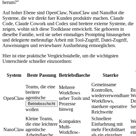
h
e
r
u
m
?”
A
u
f
h
o
h
e
r
E
b
e
n
e
s
i
n
d
O
p
e
n
C
l
a
w
,
N
a
n
o
C
l
a
w
u
n
d
N
a
n
o
B
o
t
d
i
e
S
y
s
t
e
m
e
,
d
i
e
w
i
r
d
i
r
e
k
t
f
u
e
r
K
u
n
d
e
n
p
r
o
d
u
k
t
i
v
m
a
c
h
e
n
.
C
l
a
u
d
e
C
o
d
e
,
C
l
a
u
d
e
C
o
w
o
r
k
u
n
d
C
o
d
e
x
s
i
n
d
b
r
e
i
t
e
r
e
e
x
t
e
r
n
e
S
y
s
t
e
m
e
,
d
i
e
z
e
i
g
e
n
,
w
o
h
i
n
s
i
c
h
d
i
e
s
e
T
o
o
l
k
l
a
s
s
e
e
n
t
w
i
c
k
e
l
t
.
S
i
e
g
e
h
o
e
r
e
n
i
n
d
i
e
s
e
l
b
e
F
a
m
i
l
i
e
,
w
e
i
l
s
i
e
u
e
b
e
r
e
i
n
m
a
l
i
g
e
s
P
r
o
m
p
t
i
n
g
h
i
n
a
u
s
g
e
h
e
n
u
n
d
d
e
l
e
g
i
e
r
t
e
m
e
h
r
s
t
u
f
i
g
e
A
r
b
e
i
t
m
i
t
T
o
o
l
-
Z
u
g
r
i
f
f
,
D
a
t
e
i
-
Z
u
g
r
i
f
f
,
A
n
w
e
i
s
u
n
g
e
n
u
n
d
r
e
v
i
e
w
b
a
r
e
r
A
u
s
f
u
e
h
r
u
n
g
e
r
m
o
e
g
l
i
c
h
e
n
.
H
i
e
r
i
s
t
e
i
n
e
p
r
a
k
t
i
s
c
h
e
V
e
r
g
l
e
i
c
h
s
t
a
b
e
l
l
e
,
u
m
d
i
e
w
i
c
h
t
i
g
s
t
e
n
U
n
t
e
r
s
c
h
i
e
d
e
s
c
h
n
e
l
l
e
r
e
i
n
z
u
o
r
d
n
e
n
:
S
y
s
t
e
m
B
e
s
t
e
P
a
s
s
u
n
g
B
e
t
r
i
e
b
s
f
l
a
e
c
h
e
S
t
a
e
r
k
e
G
e
m
e
i
n
s
a
m
e
T
e
a
m
s
,
d
i
e
e
i
n
e
M
e
h
r
e
r
e
K
o
n
t
r
o
l
l
e
n
,
B
r
b
r
e
i
t
e
r
e
W
o
r
k
f
l
o
w
s
w
i
e
d
e
r
v
e
r
w
e
n
d
b
a
r
e
W
a
g
e
n
t
i
s
c
h
e
O
p
e
n
C
l
a
w
u
e
b
e
r
T
o
o
l
s
u
n
d
W
o
r
k
f
l
o
w
s
,
D
P
r
o
z
e
s
s
e
B
e
t
r
i
e
b
s
s
c
h
i
c
h
t
s
t
a
e
r
k
e
r
e
o
p
e
r
a
t
i
v
e
S
e
h
i
n
w
e
g
w
o
l
l
e
n
R
e
i
c
h
w
e
i
t
e
K
l
e
i
n
e
T
e
a
m
s
,
S
c
h
n
e
l
l
e
r
e
K
o
m
p
a
k
t
e
s
W
d
i
e
e
i
n
e
l
e
i
c
h
t
e
r
e
E
i
n
f
u
e
h
r
u
n
g
m
i
t
M
u
l
t
i
-
u
N
a
n
o
C
l
a
w
a
g
e
n
t
i
s
c
h
e
m
e
h
r
F
l
e
x
i
b
i
l
i
t
a
e
t
W
o
r
k
f
l
o
w
-
e
i
A
r
b
e
i
t
s
f
l
a
e
c
h
e
a
l
s
e
i
n
e
i
n
z
e
l
n
e
r