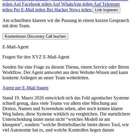
teilen
Auf Facebook teilen
Auf WhatsApp teilen
Auf Telegram
teilen
Per E-Mail teilen
Bei Hacker News teilen
Link kopieren
Am schnellsten klaeren wir die Passung in einem kurzen Gespraech
mit dem Team.
Kostenlosen Discovery Call buchen
E-Mail-Agent
Fragen Sie den XYZ E-Mail-Agent
Senden Sie eine Frage zu diesem Thema, einem Service oder Ihrem
Workflow. Der Agent antwortet aus dem Website-Wissen und kann
konkrete Anliegen an unser Team weiterleiten.
Agent per E-Mail fragen
S
t
a
n
d
1
9
.
M
a
e
r
z
2
0
2
6
e
n
t
w
i
c
k
e
l
t
s
i
c
h
d
a
s
F
e
l
d
a
g
e
n
t
i
s
c
h
e
r
S
y
s
t
e
m
e
s
c
h
n
e
l
l
g
e
n
u
g
,
d
a
s
s
v
i
e
l
e
T
e
a
m
s
v
o
r
a
l
l
e
m
e
i
n
e
M
i
s
c
h
u
n
g
a
u
s
D
e
m
o
s
,
N
a
m
e
n
u
n
d
S
c
r
e
e
n
s
h
o
t
s
s
e
h
e
n
,
a
b
e
r
n
o
c
h
k
e
i
n
e
n
k
l
a
r
e
n
W
e
g
h
a
b
e
n
,
d
i
e
s
e
S
y
s
t
e
m
e
w
i
r
k
l
i
c
h
z
u
v
e
r
g
l
e
i
c
h
e
n
.
D
i
e
n
u
e
t
z
l
i
c
h
e
r
e
U
n
t
e
r
s
c
h
e
i
d
u
n
g
l
a
u
t
e
t
m
e
i
s
t
n
i
c
h
t
“
w
e
l
c
h
e
s
M
o
d
e
l
l
i
s
t
a
m
k
l
u
e
g
s
t
e
n
”,
s
o
n
d
e
r
n
“
w
e
l
c
h
e
B
e
t
r
i
e
b
s
f
l
a
e
c
h
e
b
i
e
t
e
t
d
i
e
s
e
s
T
o
o
l
,
w
i
e
v
i
e
l
A
u
t
o
n
o
m
i
e
h
a
t
e
s
,
u
n
d
w
e
l
c
h
e
K
o
n
t
r
o
l
l
e
n
l
i
e
g
e
n
d
a
r
u
m