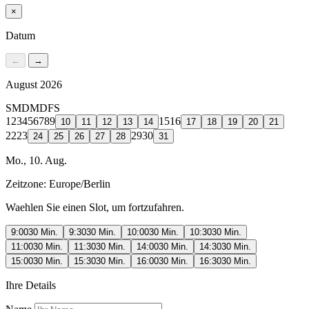
×
Datum
←
→
August 2026
S
M
D
M
D
F
S
1
2
3
4
5
6
7
8
9
15
16
10
11
12
13
14
17
18
19
20
21
22
23
29
30
24
25
26
27
28
31
Mo., 10. Aug.
Zeitzone:
Europe/Berlin
Waehlen Sie einen Slot, um fortzufahren.
9:00
30 Min.
9:30
30 Min.
10:00
30 Min.
10:30
30 Min.
11:00
30 Min.
11:30
30 Min.
14:00
30 Min.
14:30
30 Min.
15:00
30 Min.
15:30
30 Min.
16:00
30 Min.
16:30
30 Min.
Ihre Details