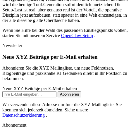
w
i
r
d
d
i
e
h
e
u
t
i
g
e
T
o
o
l
-
G
e
n
e
r
a
t
i
o
n
s
o
f
o
r
t
d
e
u
t
l
i
c
h
n
u
e
t
z
l
i
c
h
e
r
.
D
i
e
S
e
t
u
p
-
L
a
s
t
i
s
t
r
e
a
l
,
a
b
e
r
g
e
n
a
u
s
o
r
e
a
l
i
s
t
d
e
r
V
o
r
t
e
i
l
,
d
i
e
o
p
e
r
a
t
i
v
e
D
i
s
z
i
p
l
i
n
j
e
t
z
t
a
u
f
z
u
b
a
u
e
n
,
s
t
a
t
t
s
p
a
e
t
e
r
i
n
e
i
n
e
W
e
l
t
e
i
n
z
u
s
t
e
i
g
e
n
,
i
n
d
e
r
a
l
l
e
d
i
e
s
e
l
b
e
g
l
a
t
t
e
O
b
e
r
f
l
a
e
c
h
e
h
a
b
e
n
.
W
e
n
n
S
i
e
H
i
l
f
e
b
e
i
d
e
r
W
a
h
l
d
e
s
p
a
s
s
e
n
d
e
n
E
i
n
s
t
i
e
g
s
p
u
n
k
t
s
w
o
l
l
e
n
,
s
t
a
r
t
e
n
S
i
e
m
i
t
u
n
s
e
r
e
m
S
e
r
v
i
c
e
O
p
e
n
C
l
a
w
S
e
t
u
p
.
Newsletter
Neue XYZ Beiträge per E-Mail erhalten
Abonnieren Sie die XYZ Mailingliste, um neue Feldnotizen,
Blogbeiträge und praxisnahe KI-Gedanken direkt in Ihr Postfach zu
bekommen.
Neue XYZ Beiträge per E-Mail erhalten
Abonnieren
Wir verwenden diese Adresse nur fuer die XYZ Mailingliste. Sie
koennen sich jederzeit abmelden. Siehe unsere
Datenschutzerklaerung
.
Abonnement