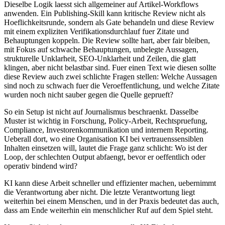
D
i
e
s
e
l
b
e
L
o
g
i
k
l
a
e
s
s
t
s
i
c
h
a
l
l
g
e
m
e
i
n
e
r
a
u
f
A
r
t
i
k
e
l
-
W
o
r
k
f
l
o
w
s
a
n
w
e
n
d
e
n
.
E
i
n
P
u
b
l
i
s
h
i
n
g
-
S
k
i
l
l
k
a
n
n
k
r
i
t
i
s
c
h
e
R
e
v
i
e
w
n
i
c
h
t
a
l
s
H
o
e
f
l
i
c
h
k
e
i
t
s
r
u
n
d
e
,
s
o
n
d
e
r
n
a
l
s
G
a
t
e
b
e
h
a
n
d
e
l
n
u
n
d
d
i
e
s
e
R
e
v
i
e
w
m
i
t
e
i
n
e
m
e
x
p
l
i
z
i
t
e
n
V
e
r
i
f
i
k
a
t
i
o
n
s
d
u
r
c
h
l
a
u
f
f
u
e
r
Z
i
t
a
t
e
u
n
d
B
e
h
a
u
p
t
u
n
g
e
n
k
o
p
p
e
l
n
.
D
i
e
R
e
v
i
e
w
s
o
l
l
t
e
h
a
r
t
,
a
b
e
r
f
a
i
r
b
l
e
i
b
e
n
,
m
i
t
F
o
k
u
s
a
u
f
s
c
h
w
a
c
h
e
B
e
h
a
u
p
t
u
n
g
e
n
,
u
n
b
e
l
e
g
t
e
A
u
s
s
a
g
e
n
,
s
t
r
u
k
t
u
r
e
l
l
e
U
n
k
l
a
r
h
e
i
t
,
S
E
O
-
U
n
k
l
a
r
h
e
i
t
u
n
d
Z
e
i
l
e
n
,
d
i
e
g
l
a
t
t
k
l
i
n
g
e
n
,
a
b
e
r
n
i
c
h
t
b
e
l
a
s
t
b
a
r
s
i
n
d
.
F
u
e
r
e
i
n
e
n
T
e
x
t
w
i
e
d
i
e
s
e
n
s
o
l
l
t
e
d
i
e
s
e
R
e
v
i
e
w
a
u
c
h
z
w
e
i
s
c
h
l
i
c
h
t
e
F
r
a
g
e
n
s
t
e
l
l
e
n
:
W
e
l
c
h
e
A
u
s
s
a
g
e
n
s
i
n
d
n
o
c
h
z
u
s
c
h
w
a
c
h
f
u
e
r
d
i
e
V
e
r
o
e
f
f
e
n
t
l
i
c
h
u
n
g
,
u
n
d
w
e
l
c
h
e
Z
i
t
a
t
e
w
u
r
d
e
n
n
o
c
h
n
i
c
h
t
s
a
u
b
e
r
g
e
g
e
n
d
i
e
Q
u
e
l
l
e
g
e
p
r
u
e
f
t
?
S
o
e
i
n
S
e
t
u
p
i
s
t
n
i
c
h
t
a
u
f
J
o
u
r
n
a
l
i
s
m
u
s
b
e
s
c
h
r
a
e
n
k
t
.
D
a
s
s
e
l
b
e
M
u
s
t
e
r
i
s
t
w
i
c
h
t
i
g
i
n
F
o
r
s
c
h
u
n
g
,
P
o
l
i
c
y
-
A
r
b
e
i
t
,
R
e
c
h
t
s
p
r
u
e
f
u
n
g
,
C
o
m
p
l
i
a
n
c
e
,
I
n
v
e
s
t
o
r
e
n
k
o
m
m
u
n
i
k
a
t
i
o
n
u
n
d
i
n
t
e
r
n
e
m
R
e
p
o
r
t
i
n
g
.
U
e
b
e
r
a
l
l
d
o
r
t
,
w
o
e
i
n
e
O
r
g
a
n
i
s
a
t
i
o
n
K
I
b
e
i
v
e
r
t
r
a
u
e
n
s
s
e
n
s
i
b
l
e
n
I
n
h
a
l
t
e
n
e
i
n
s
e
t
z
e
n
w
i
l
l
,
l
a
u
t
e
t
d
i
e
F
r
a
g
e
g
a
n
z
s
c
h
l
i
c
h
t
:
W
o
i
s
t
d
e
r
L
o
o
p
,
d
e
r
s
c
h
l
e
c
h
t
e
n
O
u
t
p
u
t
a
b
f
a
e
n
g
t
,
b
e
v
o
r
e
r
o
e
f
f
e
n
t
l
i
c
h
o
d
e
r
o
p
e
r
a
t
i
v
b
i
n
d
e
n
d
w
i
r
d
?
K
I
k
a
n
n
d
i
e
s
e
A
r
b
e
i
t
s
c
h
n
e
l
l
e
r
u
n
d
e
f
f
i
z
i
e
n
t
e
r
m
a
c
h
e
n
,
u
e
b
e
r
n
i
m
m
t
d
i
e
V
e
r
a
n
t
w
o
r
t
u
n
g
a
b
e
r
n
i
c
h
t
.
D
i
e
l
e
t
z
t
e
V
e
r
a
n
t
w
o
r
t
u
n
g
l
i
e
g
t
w
e
i
t
e
r
h
i
n
b
e
i
e
i
n
e
m
M
e
n
s
c
h
e
n
,
u
n
d
i
n
d
e
r
P
r
a
x
i
s
b
e
d
e
u
t
e
t
d
a
s
a
u
c
h
,
d
a
s
s
a
m
E
n
d
e
w
e
i
t
e
r
h
i
n
e
i
n
m
e
n
s
c
h
l
i
c
h
e
r
R
u
f
a
u
f
d
e
m
S
p
i
e
l
s
t
e
h
t
.