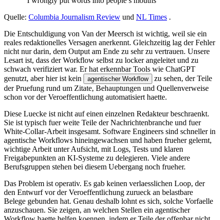
“
I
w
r
o
n
g
l
y
p
u
t
w
o
r
d
s
i
n
t
o
p
e
o
p
l
e
’
s
m
o
u
t
h
s
”
Q
u
e
l
l
e
:
C
o
l
u
m
b
i
a
J
o
u
r
n
a
l
i
s
m
R
e
v
i
e
w
u
n
d
N
L
T
i
m
e
s
.
D
i
e
E
n
t
s
c
h
u
l
d
i
g
u
n
g
v
o
n
V
a
n
d
e
r
M
e
e
r
s
c
h
i
s
t
w
i
c
h
t
i
g
,
w
e
i
l
s
i
e
e
i
n
r
e
a
l
e
s
r
e
d
a
k
t
i
o
n
e
l
l
e
s
V
e
r
s
a
g
e
n
a
n
e
r
k
e
n
n
t
.
G
l
e
i
c
h
z
e
i
t
i
g
l
a
g
d
e
r
F
e
h
l
e
r
n
i
c
h
t
n
u
r
d
a
r
i
n
,
d
e
m
O
u
t
p
u
t
a
m
E
n
d
e
z
u
s
e
h
r
z
u
v
e
r
t
r
a
u
e
n
.
U
n
s
e
r
e
L
e
s
a
r
t
i
s
t
,
d
a
s
s
d
e
r
W
o
r
k
f
l
o
w
s
e
l
b
s
t
z
u
l
o
c
k
e
r
a
n
g
e
l
e
i
t
e
t
u
n
d
z
u
s
c
h
w
a
c
h
v
e
r
i
f
i
z
i
e
r
t
w
a
r
.
E
r
h
a
t
e
r
k
e
n
n
b
a
r
T
o
o
l
s
w
i
e
C
h
a
t
G
P
T
g
e
n
u
t
z
t
,
a
b
e
r
h
i
e
r
i
s
t
k
e
i
n
z
u
s
e
h
e
n
,
d
e
r
T
e
i
l
e
a
g
e
n
t
i
s
c
h
e
r
W
o
r
k
f
l
o
w
d
e
r
P
r
u
e
f
u
n
g
r
u
n
d
u
m
Z
i
t
a
t
e
,
B
e
h
a
u
p
t
u
n
g
e
n
u
n
d
Q
u
e
l
l
e
n
v
e
r
w
e
i
s
e
s
c
h
o
n
v
o
r
d
e
r
V
e
r
o
e
f
f
e
n
t
l
i
c
h
u
n
g
a
u
t
o
m
a
t
i
s
i
e
r
t
h
a
e
t
t
e
.
D
i
e
s
e
L
u
e
c
k
e
i
s
t
n
i
c
h
t
a
u
f
e
i
n
e
n
e
i
n
z
e
l
n
e
n
R
e
d
a
k
t
e
u
r
b
e
s
c
h
r
a
e
n
k
t
.
S
i
e
i
s
t
t
y
p
i
s
c
h
f
u
e
r
w
e
i
t
e
T
e
i
l
e
d
e
r
N
a
c
h
r
i
c
h
t
e
n
b
r
a
n
c
h
e
u
n
d
f
u
e
r
W
h
i
t
e
-
C
o
l
l
a
r
-
A
r
b
e
i
t
i
n
s
g
e
s
a
m
t
.
S
o
f
t
w
a
r
e
E
n
g
i
n
e
e
r
s
s
i
n
d
s
c
h
n
e
l
l
e
r
i
n
a
g
e
n
t
i
s
c
h
e
W
o
r
k
f
l
o
w
s
h
i
n
e
i
n
g
e
w
a
c
h
s
e
n
u
n
d
h
a
b
e
n
f
r
u
e
h
e
r
g
e
l
e
r
n
t
,
w
i
c
h
t
i
g
e
A
r
b
e
i
t
u
n
t
e
r
A
u
f
s
i
c
h
t
,
m
i
t
L
o
g
s
,
T
e
s
t
s
u
n
d
k
l
a
r
e
n
F
r
e
i
g
a
b
e
p
u
n
k
t
e
n
a
n
K
I
-
S
y
s
t
e
m
e
z
u
d
e
l
e
g
i
e
r
e
n
.
V
i
e
l
e
a
n
d
e
r
e
B
e
r
u
f
s
g
r
u
p
p
e
n
s
t
e
h
e
n
b
e
i
d
i
e
s
e
m
U
e
b
e
r
g
a
n
g
n
o
c
h
f
r
u
e
h
e
r
.
D
a
s
P
r
o
b
l
e
m
i
s
t
o
p
e
r
a
t
i
v
.
E
s
g
a
b
k
e
i
n
e
n
v
e
r
l
a
e
s
s
l
i
c
h
e
n
L
o
o
p
,
d
e
r
d
e
n
E
n
t
w
u
r
f
v
o
r
d
e
r
V
e
r
o
e
f
f
e
n
t
l
i
c
h
u
n
g
z
u
r
u
e
c
k
a
n
b
e
l
a
s
t
b
a
r
e
B
e
l
e
g
e
g
e
b
u
n
d
e
n
h
a
t
.
G
e
n
a
u
d
e
s
h
a
l
b
l
o
h
n
t
e
s
s
i
c
h
,
s
o
l
c
h
e
V
o
r
f
a
e
l
l
e
a
n
z
u
s
c
h
a
u
e
n
.
S
i
e
z
e
i
g
e
n
,
a
n
w
e
l
c
h
e
n
S
t
e
l
l
e
n
e
i
n
a
g
e
n
t
i
s
c
h
e
r
W
o
r
k
f
l
o
w
h
a
e
t
t
e
h
e
l
f
e
n
k
o
e
n
n
e
n
,
i
n
d
e
m
e
r
T
e
i
l
e
d
e
r
o
f
f
e
n
b
a
r
n
i
c
h
t