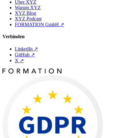
Über XYZ
Warum XYZ
XYZ Blog
XYZ Podcast
FORMATION GmbH
↗
Verbinden
LinkedIn
↗
GitHub
↗
X
↗