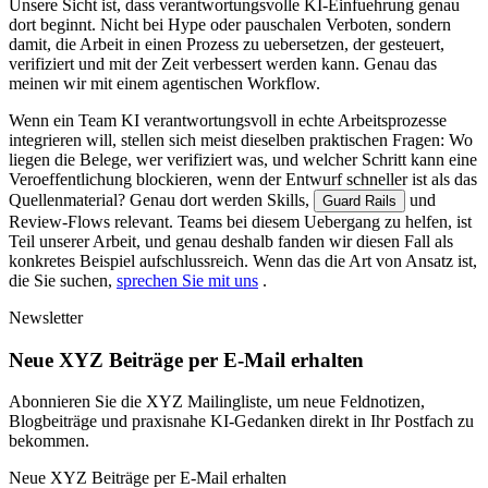
U
n
s
e
r
e
S
i
c
h
t
i
s
t
,
d
a
s
s
v
e
r
a
n
t
w
o
r
t
u
n
g
s
v
o
l
l
e
K
I
-
E
i
n
f
u
e
h
r
u
n
g
g
e
n
a
u
d
o
r
t
b
e
g
i
n
n
t
.
N
i
c
h
t
b
e
i
H
y
p
e
o
d
e
r
p
a
u
s
c
h
a
l
e
n
V
e
r
b
o
t
e
n
,
s
o
n
d
e
r
n
d
a
m
i
t
,
d
i
e
A
r
b
e
i
t
i
n
e
i
n
e
n
P
r
o
z
e
s
s
z
u
u
e
b
e
r
s
e
t
z
e
n
,
d
e
r
g
e
s
t
e
u
e
r
t
,
v
e
r
i
f
i
z
i
e
r
t
u
n
d
m
i
t
d
e
r
Z
e
i
t
v
e
r
b
e
s
s
e
r
t
w
e
r
d
e
n
k
a
n
n
.
G
e
n
a
u
d
a
s
m
e
i
n
e
n
w
i
r
m
i
t
e
i
n
e
m
a
g
e
n
t
i
s
c
h
e
n
W
o
r
k
f
l
o
w
.
W
e
n
n
e
i
n
T
e
a
m
K
I
v
e
r
a
n
t
w
o
r
t
u
n
g
s
v
o
l
l
i
n
e
c
h
t
e
A
r
b
e
i
t
s
p
r
o
z
e
s
s
e
i
n
t
e
g
r
i
e
r
e
n
w
i
l
l
,
s
t
e
l
l
e
n
s
i
c
h
m
e
i
s
t
d
i
e
s
e
l
b
e
n
p
r
a
k
t
i
s
c
h
e
n
F
r
a
g
e
n
:
W
o
l
i
e
g
e
n
d
i
e
B
e
l
e
g
e
,
w
e
r
v
e
r
i
f
i
z
i
e
r
t
w
a
s
,
u
n
d
w
e
l
c
h
e
r
S
c
h
r
i
t
t
k
a
n
n
e
i
n
e
V
e
r
o
e
f
f
e
n
t
l
i
c
h
u
n
g
b
l
o
c
k
i
e
r
e
n
,
w
e
n
n
d
e
r
E
n
t
w
u
r
f
s
c
h
n
e
l
l
e
r
i
s
t
a
l
s
d
a
s
Q
u
e
l
l
e
n
m
a
t
e
r
i
a
l
?
G
e
n
a
u
d
o
r
t
w
e
r
d
e
n
S
k
i
l
l
s
,
u
n
d
G
u
a
r
d
R
a
i
l
s
R
e
v
i
e
w
-
F
l
o
w
s
r
e
l
e
v
a
n
t
.
T
e
a
m
s
b
e
i
d
i
e
s
e
m
U
e
b
e
r
g
a
n
g
z
u
h
e
l
f
e
n
,
i
s
t
T
e
i
l
u
n
s
e
r
e
r
A
r
b
e
i
t
,
u
n
d
g
e
n
a
u
d
e
s
h
a
l
b
f
a
n
d
e
n
w
i
r
d
i
e
s
e
n
F
a
l
l
a
l
s
k
o
n
k
r
e
t
e
s
B
e
i
s
p
i
e
l
a
u
f
s
c
h
l
u
s
s
r
e
i
c
h
.
W
e
n
n
d
a
s
d
i
e
A
r
t
v
o
n
A
n
s
a
t
z
i
s
t
,
d
i
e
S
i
e
s
u
c
h
e
n
,
s
p
r
e
c
h
e
n
S
i
e
m
i
t
u
n
s
.
Newsletter
Neue XYZ Beiträge per E-Mail erhalten
Abonnieren Sie die XYZ Mailingliste, um neue Feldnotizen,
Blogbeiträge und praxisnahe KI-Gedanken direkt in Ihr Postfach zu
bekommen.
Neue XYZ Beiträge per E-Mail erhalten