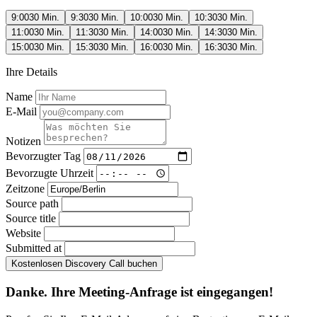
9:00
30 Min.
9:30
30 Min.
10:00
30 Min.
10:30
30 Min.
11:00
30 Min.
11:30
30 Min.
14:00
30 Min.
14:30
30 Min.
15:00
30 Min.
15:30
30 Min.
16:00
30 Min.
16:30
30 Min.
Ihre Details
Name
E-Mail
Notizen
Bevorzugter Tag
Bevorzugte Uhrzeit
Zeitzone
Source path
Source title
Website
Submitted at
Kostenlosen Discovery Call buchen
Danke. Ihre Meeting-Anfrage ist eingegangen!