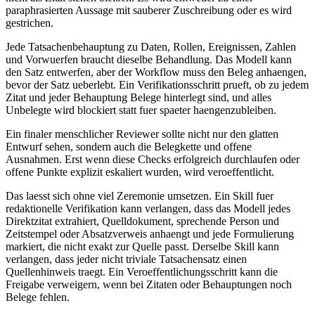
p
a
r
a
p
h
r
a
s
i
e
r
t
e
n
A
u
s
s
a
g
e
m
i
t
s
a
u
b
e
r
e
r
Z
u
s
c
h
r
e
i
b
u
n
g
o
d
e
r
e
s
w
i
r
d
g
e
s
t
r
i
c
h
e
n
.
J
e
d
e
T
a
t
s
a
c
h
e
n
b
e
h
a
u
p
t
u
n
g
z
u
D
a
t
e
n
,
R
o
l
l
e
n
,
E
r
e
i
g
n
i
s
s
e
n
,
Z
a
h
l
e
n
u
n
d
V
o
r
w
u
e
r
f
e
n
b
r
a
u
c
h
t
d
i
e
s
e
l
b
e
B
e
h
a
n
d
l
u
n
g
.
D
a
s
M
o
d
e
l
l
k
a
n
n
d
e
n
S
a
t
z
e
n
t
w
e
r
f
e
n
,
a
b
e
r
d
e
r
W
o
r
k
f
l
o
w
m
u
s
s
d
e
n
B
e
l
e
g
a
n
h
a
e
n
g
e
n
,
b
e
v
o
r
d
e
r
S
a
t
z
u
e
b
e
r
l
e
b
t
.
E
i
n
V
e
r
i
f
i
k
a
t
i
o
n
s
s
c
h
r
i
t
t
p
r
u
e
f
t
,
o
b
z
u
j
e
d
e
m
Z
i
t
a
t
u
n
d
j
e
d
e
r
B
e
h
a
u
p
t
u
n
g
B
e
l
e
g
e
h
i
n
t
e
r
l
e
g
t
s
i
n
d
,
u
n
d
a
l
l
e
s
U
n
b
e
l
e
g
t
e
w
i
r
d
b
l
o
c
k
i
e
r
t
s
t
a
t
t
f
u
e
r
s
p
a
e
t
e
r
h
a
e
n
g
e
n
z
u
b
l
e
i
b
e
n
.
E
i
n
f
i
n
a
l
e
r
m
e
n
s
c
h
l
i
c
h
e
r
R
e
v
i
e
w
e
r
s
o
l
l
t
e
n
i
c
h
t
n
u
r
d
e
n
g
l
a
t
t
e
n
E
n
t
w
u
r
f
s
e
h
e
n
,
s
o
n
d
e
r
n
a
u
c
h
d
i
e
B
e
l
e
g
k
e
t
t
e
u
n
d
o
f
f
e
n
e
A
u
s
n
a
h
m
e
n
.
E
r
s
t
w
e
n
n
d
i
e
s
e
C
h
e
c
k
s
e
r
f
o
l
g
r
e
i
c
h
d
u
r
c
h
l
a
u
f
e
n
o
d
e
r
o
f
f
e
n
e
P
u
n
k
t
e
e
x
p
l
i
z
i
t
e
s
k
a
l
i
e
r
t
w
u
r
d
e
n
,
w
i
r
d
v
e
r
o
e
f
f
e
n
t
l
i
c
h
t
.
D
a
s
l
a
e
s
s
t
s
i
c
h
o
h
n
e
v
i
e
l
Z
e
r
e
m
o
n
i
e
u
m
s
e
t
z
e
n
.
E
i
n
S
k
i
l
l
f
u
e
r
r
e
d
a
k
t
i
o
n
e
l
l
e
V
e
r
i
f
i
k
a
t
i
o
n
k
a
n
n
v
e
r
l
a
n
g
e
n
,
d
a
s
s
d
a
s
M
o
d
e
l
l
j
e
d
e
s
D
i
r
e
k
t
z
i
t
a
t
e
x
t
r
a
h
i
e
r
t
,
Q
u
e
l
l
d
o
k
u
m
e
n
t
,
s
p
r
e
c
h
e
n
d
e
P
e
r
s
o
n
u
n
d
Z
e
i
t
s
t
e
m
p
e
l
o
d
e
r
A
b
s
a
t
z
v
e
r
w
e
i
s
a
n
h
a
e
n
g
t
u
n
d
j
e
d
e
F
o
r
m
u
l
i
e
r
u
n
g
m
a
r
k
i
e
r
t
,
d
i
e
n
i
c
h
t
e
x
a
k
t
z
u
r
Q
u
e
l
l
e
p
a
s
s
t
.
D
e
r
s
e
l
b
e
S
k
i
l
l
k
a
n
n
v
e
r
l
a
n
g
e
n
,
d
a
s
s
j
e
d
e
r
n
i
c
h
t
t
r
i
v
i
a
l
e
T
a
t
s
a
c
h
e
n
s
a
t
z
e
i
n
e
n
Q
u
e
l
l
e
n
h
i
n
w
e
i
s
t
r
a
e
g
t
.
E
i
n
V
e
r
o
e
f
f
e
n
t
l
i
c
h
u
n
g
s
s
c
h
r
i
t
t
k
a
n
n
d
i
e
F
r
e
i
g
a
b
e
v
e
r
w
e
i
g
e
r
n
,
w
e
n
n
b
e
i
Z
i
t
a
t
e
n
o
d
e
r
B
e
h
a
u
p
t
u
n
g
e
n
n
o
c
h
B
e
l
e
g
e
f
e
h
l
e
n
.