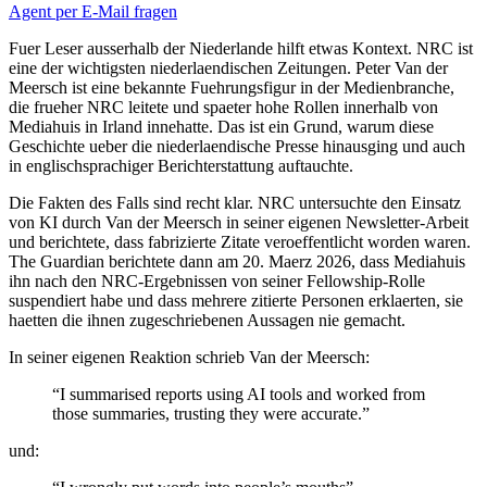
Agent per E-Mail fragen
F
u
e
r
L
e
s
e
r
a
u
s
s
e
r
h
a
l
b
d
e
r
N
i
e
d
e
r
l
a
n
d
e
h
i
l
f
t
e
t
w
a
s
K
o
n
t
e
x
t
.
N
R
C
i
s
t
e
i
n
e
d
e
r
w
i
c
h
t
i
g
s
t
e
n
n
i
e
d
e
r
l
a
e
n
d
i
s
c
h
e
n
Z
e
i
t
u
n
g
e
n
.
P
e
t
e
r
V
a
n
d
e
r
M
e
e
r
s
c
h
i
s
t
e
i
n
e
b
e
k
a
n
n
t
e
F
u
e
h
r
u
n
g
s
f
i
g
u
r
i
n
d
e
r
M
e
d
i
e
n
b
r
a
n
c
h
e
,
d
i
e
f
r
u
e
h
e
r
N
R
C
l
e
i
t
e
t
e
u
n
d
s
p
a
e
t
e
r
h
o
h
e
R
o
l
l
e
n
i
n
n
e
r
h
a
l
b
v
o
n
M
e
d
i
a
h
u
i
s
i
n
I
r
l
a
n
d
i
n
n
e
h
a
t
t
e
.
D
a
s
i
s
t
e
i
n
G
r
u
n
d
,
w
a
r
u
m
d
i
e
s
e
G
e
s
c
h
i
c
h
t
e
u
e
b
e
r
d
i
e
n
i
e
d
e
r
l
a
e
n
d
i
s
c
h
e
P
r
e
s
s
e
h
i
n
a
u
s
g
i
n
g
u
n
d
a
u
c
h
i
n
e
n
g
l
i
s
c
h
s
p
r
a
c
h
i
g
e
r
B
e
r
i
c
h
t
e
r
s
t
a
t
t
u
n
g
a
u
f
t
a
u
c
h
t
e
.
D
i
e
F
a
k
t
e
n
d
e
s
F
a
l
l
s
s
i
n
d
r
e
c
h
t
k
l
a
r
.
N
R
C
u
n
t
e
r
s
u
c
h
t
e
d
e
n
E
i
n
s
a
t
z
v
o
n
K
I
d
u
r
c
h
V
a
n
d
e
r
M
e
e
r
s
c
h
i
n
s
e
i
n
e
r
e
i
g
e
n
e
n
N
e
w
s
l
e
t
t
e
r
-
A
r
b
e
i
t
u
n
d
b
e
r
i
c
h
t
e
t
e
,
d
a
s
s
f
a
b
r
i
z
i
e
r
t
e
Z
i
t
a
t
e
v
e
r
o
e
f
f
e
n
t
l
i
c
h
t
w
o
r
d
e
n
w
a
r
e
n
.
T
h
e
G
u
a
r
d
i
a
n
b
e
r
i
c
h
t
e
t
e
d
a
n
n
a
m
2
0
.
M
a
e
r
z
2
0
2
6
,
d
a
s
s
M
e
d
i
a
h
u
i
s
i
h
n
n
a
c
h
d
e
n
N
R
C
-
E
r
g
e
b
n
i
s
s
e
n
v
o
n
s
e
i
n
e
r
F
e
l
l
o
w
s
h
i
p
-
R
o
l
l
e
s
u
s
p
e
n
d
i
e
r
t
h
a
b
e
u
n
d
d
a
s
s
m
e
h
r
e
r
e
z
i
t
i
e
r
t
e
P
e
r
s
o
n
e
n
e
r
k
l
a
e
r
t
e
n
,
s
i
e
h
a
e
t
t
e
n
d
i
e
i
h
n
e
n
z
u
g
e
s
c
h
r
i
e
b
e
n
e
n
A
u
s
s
a
g
e
n
n
i
e
g
e
m
a
c
h
t
.
I
n
s
e
i
n
e
r
e
i
g
e
n
e
n
R
e
a
k
t
i
o
n
s
c
h
r
i
e
b
V
a
n
d
e
r
M
e
e
r
s
c
h
:
“
I
s
u
m
m
a
r
i
s
e
d
r
e
p
o
r
t
s
u
s
i
n
g
A
I
t
o
o
l
s
a
n
d
w
o
r
k
e
d
f
r
o
m
t
h
o
s
e
s
u
m
m
a
r
i
e
s
,
t
r
u
s
t
i
n
g
t
h
e
y
w
e
r
e
a
c
c
u
r
a
t
e
.”
u
n
d
: