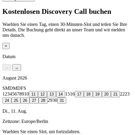
Kostenlosen Discovery Call buchen
Waehlen Sie einen Tag, einen 30-Minuten-Slot und teilen Sie Ihre
Details. Die Buchung geht direkt an unser Team und wir melden
uns danach.
×
Datum
←
→
August 2026
S
M
D
M
D
F
S
1
2
3
4
5
6
7
8
9
10
15
16
22
23
11
12
13
14
17
18
19
20
21
29
30
24
25
26
27
28
31
Di., 11. Aug.
Zeitzone:
Europe/Berlin
Waehlen Sie einen Slot, um fortzufahren.