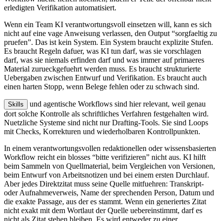
e
r
l
e
d
i
g
t
e
n
V
e
r
i
f
i
k
a
t
i
o
n
a
u
t
o
m
a
t
i
s
i
e
r
t
.
W
e
n
n
e
i
n
T
e
a
m
K
I
v
e
r
a
n
t
w
o
r
t
u
n
g
s
v
o
l
l
e
i
n
s
e
t
z
e
n
w
i
l
l
,
k
a
n
n
e
s
s
i
c
h
n
i
c
h
t
a
u
f
e
i
n
e
v
a
g
e
A
n
w
e
i
s
u
n
g
v
e
r
l
a
s
s
e
n
,
d
e
n
O
u
t
p
u
t
“
s
o
r
g
f
a
e
l
t
i
g
z
u
p
r
u
e
f
e
n
”.
D
a
s
i
s
t
k
e
i
n
S
y
s
t
e
m
.
E
i
n
S
y
s
t
e
m
b
r
a
u
c
h
t
e
x
p
l
i
z
i
t
e
S
t
u
f
e
n
.
E
s
b
r
a
u
c
h
t
R
e
g
e
l
n
d
a
f
u
e
r
,
w
a
s
K
I
t
u
n
d
a
r
f
,
w
a
s
s
i
e
v
o
r
s
c
h
l
a
g
e
n
d
a
r
f
,
w
a
s
s
i
e
n
i
e
m
a
l
s
e
r
f
i
n
d
e
n
d
a
r
f
u
n
d
w
a
s
i
m
m
e
r
a
u
f
p
r
i
m
a
e
r
e
s
M
a
t
e
r
i
a
l
z
u
r
u
e
c
k
g
e
f
u
e
h
r
t
w
e
r
d
e
n
m
u
s
s
.
E
s
b
r
a
u
c
h
t
s
t
r
u
k
t
u
r
i
e
r
t
e
U
e
b
e
r
g
a
b
e
n
z
w
i
s
c
h
e
n
E
n
t
w
u
r
f
u
n
d
V
e
r
i
f
i
k
a
t
i
o
n
.
E
s
b
r
a
u
c
h
t
a
u
c
h
e
i
n
e
n
h
a
r
t
e
n
S
t
o
p
p
,
w
e
n
n
B
e
l
e
g
e
f
e
h
l
e
n
o
d
e
r
z
u
s
c
h
w
a
c
h
s
i
n
d
.
u
n
d
a
g
e
n
t
i
s
c
h
e
W
o
r
k
f
l
o
w
s
s
i
n
d
h
i
e
r
r
e
l
e
v
a
n
t
,
w
e
i
l
g
e
n
a
u
S
k
i
l
l
s
d
o
r
t
s
o
l
c
h
e
K
o
n
t
r
o
l
l
e
a
l
s
s
c
h
r
i
f
t
l
i
c
h
e
s
V
e
r
f
a
h
r
e
n
f
e
s
t
g
e
h
a
l
t
e
n
w
i
r
d
.
N
u
e
t
z
l
i
c
h
e
S
y
s
t
e
m
e
s
i
n
d
n
i
c
h
t
n
u
r
D
r
a
f
t
i
n
g
-
T
o
o
l
s
.
S
i
e
s
i
n
d
L
o
o
p
s
m
i
t
C
h
e
c
k
s
,
K
o
r
r
e
k
t
u
r
e
n
u
n
d
w
i
e
d
e
r
h
o
l
b
a
r
e
n
K
o
n
t
r
o
l
l
p
u
n
k
t
e
n
.
I
n
e
i
n
e
m
v
e
r
a
n
t
w
o
r
t
u
n
g
s
v
o
l
l
e
n
r
e
d
a
k
t
i
o
n
e
l
l
e
n
o
d
e
r
w
i
s
s
e
n
s
b
a
s
i
e
r
t
e
n
W
o
r
k
f
l
o
w
r
e
i
c
h
t
e
i
n
b
l
o
s
s
e
s
“
b
i
t
t
e
v
e
r
i
f
i
z
i
e
r
e
n
”
n
i
c
h
t
a
u
s
.
K
I
h
i
l
f
t
b
e
i
m
S
a
m
m
e
l
n
v
o
n
Q
u
e
l
l
m
a
t
e
r
i
a
l
,
b
e
i
m
V
e
r
g
l
e
i
c
h
e
n
v
o
n
V
e
r
s
i
o
n
e
n
,
b
e
i
m
E
n
t
w
u
r
f
v
o
n
A
r
b
e
i
t
s
n
o
t
i
z
e
n
u
n
d
b
e
i
e
i
n
e
m
e
r
s
t
e
n
D
u
r
c
h
l
a
u
f
.
A
b
e
r
j
e
d
e
s
D
i
r
e
k
t
z
i
t
a
t
m
u
s
s
s
e
i
n
e
Q
u
e
l
l
e
m
i
t
f
u
e
h
r
e
n
:
T
r
a
n
s
k
r
i
p
t
-
o
d
e
r
A
u
f
n
a
h
m
e
v
e
r
w
e
i
s
,
N
a
m
e
d
e
r
s
p
r
e
c
h
e
n
d
e
n
P
e
r
s
o
n
,
D
a
t
u
m
u
n
d
d
i
e
e
x
a
k
t
e
P
a
s
s
a
g
e
,
a
u
s
d
e
r
e
s
s
t
a
m
m
t
.
W
e
n
n
e
i
n
g
e
n
e
r
i
e
r
t
e
s
Z
i
t
a
t
n
i
c
h
t
e
x
a
k
t
m
i
t
d
e
m
W
o
r
t
l
a
u
t
d
e
r
Q
u
e
l
l
e
u
e
b
e
r
e
i
n
s
t
i
m
m
t
,
d
a
r
f
e
s
n
i
c
h
t
a
l
s
Z
i
t
a
t
s
t
e
h
e
n
b
l
e
i
b
e
n
.
E
s
w
i
r
d
e
n
t
w
e
d
e
r
z
u
e
i
n
e
r