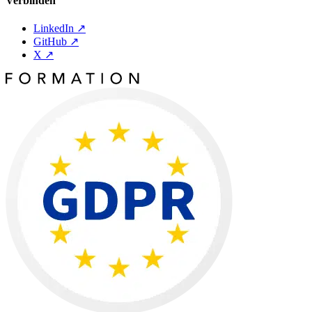
Verbinden
LinkedIn
↗
GitHub
↗
X
↗