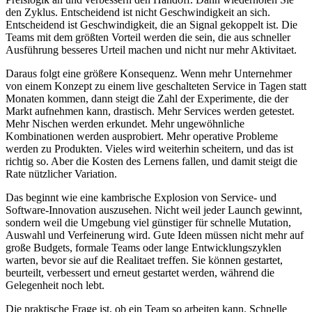
d
e
n
Z
y
k
l
u
s
.
E
n
t
s
c
h
e
i
d
e
n
d
i
s
t
n
i
c
h
t
G
e
s
c
h
w
i
n
d
i
g
k
e
i
t
a
n
s
i
c
h
.
E
n
t
s
c
h
e
i
d
e
n
d
i
s
t
G
e
s
c
h
w
i
n
d
i
g
k
e
i
t
,
d
i
e
a
n
S
i
g
n
a
l
g
e
k
o
p
p
e
l
t
i
s
t
.
D
i
e
T
e
a
m
s
m
i
t
d
e
m
g
r
ö
ß
t
e
n
V
o
r
t
e
i
l
w
e
r
d
e
n
d
i
e
s
e
i
n
,
d
i
e
a
u
s
s
c
h
n
e
l
l
e
r
A
u
s
f
ü
h
r
u
n
g
b
e
s
s
e
r
e
s
U
r
t
e
i
l
m
a
c
h
e
n
u
n
d
n
i
c
h
t
n
u
r
m
e
h
r
A
k
t
i
v
i
t
a
e
t
.
D
a
r
a
u
s
f
o
l
g
t
e
i
n
e
g
r
ö
ß
e
r
e
K
o
n
s
e
q
u
e
n
z
.
W
e
n
n
m
e
h
r
U
n
t
e
r
n
e
h
m
e
r
v
o
n
e
i
n
e
m
K
o
n
z
e
p
t
z
u
e
i
n
e
m
l
i
v
e
g
e
s
c
h
a
l
t
e
t
e
n
S
e
r
v
i
c
e
i
n
T
a
g
e
n
s
t
a
t
t
M
o
n
a
t
e
n
k
o
m
m
e
n
,
d
a
n
n
s
t
e
i
g
t
d
i
e
Z
a
h
l
d
e
r
E
x
p
e
r
i
m
e
n
t
e
,
d
i
e
d
e
r
M
a
r
k
t
a
u
f
n
e
h
m
e
n
k
a
n
n
,
d
r
a
s
t
i
s
c
h
.
M
e
h
r
S
e
r
v
i
c
e
s
w
e
r
d
e
n
g
e
t
e
s
t
e
t
.
M
e
h
r
N
i
s
c
h
e
n
w
e
r
d
e
n
e
r
k
u
n
d
e
t
.
M
e
h
r
u
n
g
e
w
ö
h
n
l
i
c
h
e
K
o
m
b
i
n
a
t
i
o
n
e
n
w
e
r
d
e
n
a
u
s
p
r
o
b
i
e
r
t
.
M
e
h
r
o
p
e
r
a
t
i
v
e
P
r
o
b
l
e
m
e
w
e
r
d
e
n
z
u
P
r
o
d
u
k
t
e
n
.
V
i
e
l
e
s
w
i
r
d
w
e
i
t
e
r
h
i
n
s
c
h
e
i
t
e
r
n
,
u
n
d
d
a
s
i
s
t
r
i
c
h
t
i
g
s
o
.
A
b
e
r
d
i
e
K
o
s
t
e
n
d
e
s
L
e
r
n
e
n
s
f
a
l
l
e
n
,
u
n
d
d
a
m
i
t
s
t
e
i
g
t
d
i
e
R
a
t
e
n
ü
t
z
l
i
c
h
e
r
V
a
r
i
a
t
i
o
n
.
D
a
s
b
e
g
i
n
n
t
w
i
e
e
i
n
e
k
a
m
b
r
i
s
c
h
e
E
x
p
l
o
s
i
o
n
v
o
n
S
e
r
v
i
c
e
-
u
n
d
S
o
f
t
w
a
r
e
-
I
n
n
o
v
a
t
i
o
n
a
u
s
z
u
s
e
h
e
n
.
N
i
c
h
t
w
e
i
l
j
e
d
e
r
L
a
u
n
c
h
g
e
w
i
n
n
t
,
s
o
n
d
e
r
n
w
e
i
l
d
i
e
U
m
g
e
b
u
n
g
v
i
e
l
g
ü
n
s
t
i
g
e
r
f
ü
r
s
c
h
n
e
l
l
e
M
u
t
a
t
i
o
n
,
A
u
s
w
a
h
l
u
n
d
V
e
r
f
e
i
n
e
r
u
n
g
w
i
r
d
.
G
u
t
e
I
d
e
e
n
m
ü
s
s
e
n
n
i
c
h
t
m
e
h
r
a
u
f
g
r
o
ß
e
B
u
d
g
e
t
s
,
f
o
r
m
a
l
e
T
e
a
m
s
o
d
e
r
l
a
n
g
e
E
n
t
w
i
c
k
l
u
n
g
s
z
y
k
l
e
n
w
a
r
t
e
n
,
b
e
v
o
r
s
i
e
a
u
f
d
i
e
R
e
a
l
i
t
a
e
t
t
r
e
f
f
e
n
.
S
i
e
k
ö
n
n
e
n
g
e
s
t
a
r
t
e
t
,
b
e
u
r
t
e
i
l
t
,
v
e
r
b
e
s
s
e
r
t
u
n
d
e
r
n
e
u
t
g
e
s
t
a
r
t
e
t
w
e
r
d
e
n
,
w
ä
h
r
e
n
d
d
i
e
G
e
l
e
g
e
n
h
e
i
t
n
o
c
h
l
e
b
t
.
D
i
e
p
r
a
k
t
i
s
c
h
e
F
r
a
g
e
i
s
t
,
o
b
e
i
n
T
e
a
m
s
o
a
r
b
e
i
t
e
n
k
a
n
n
.
S
c
h
n
e
l
l
e