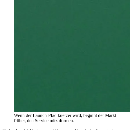
W
e
n
n
d
e
r
L
a
u
n
c
h
-
P
f
a
d
k
u
e
r
z
e
r
w
i
r
d
,
b
e
g
i
n
n
t
d
e
r
M
a
r
k
t
f
r
ü
h
e
r
,
d
e
n
S
e
r
v
i
c
e
m
i
t
z
u
f
o
r
m
e
n
.