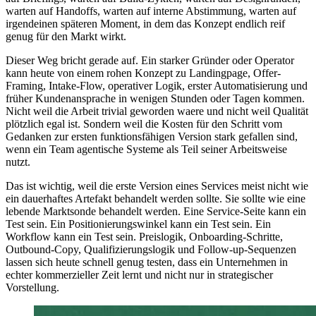
w
a
r
t
e
n
a
u
f
H
a
n
d
o
f
f
s
,
w
a
r
t
e
n
a
u
f
i
n
t
e
r
n
e
A
b
s
t
i
m
m
u
n
g
,
w
a
r
t
e
n
a
u
f
i
r
g
e
n
d
e
i
n
e
n
s
p
ä
t
e
r
e
n
M
o
m
e
n
t
,
i
n
d
e
m
d
a
s
K
o
n
z
e
p
t
e
n
d
l
i
c
h
r
e
i
f
g
e
n
u
g
f
ü
r
d
e
n
M
a
r
k
t
w
i
r
k
t
.
D
i
e
s
e
r
W
e
g
b
r
i
c
h
t
g
e
r
a
d
e
a
u
f
.
E
i
n
s
t
a
r
k
e
r
G
r
ü
n
d
e
r
o
d
e
r
O
p
e
r
a
t
o
r
k
a
n
n
h
e
u
t
e
v
o
n
e
i
n
e
m
r
o
h
e
n
K
o
n
z
e
p
t
z
u
L
a
n
d
i
n
g
p
a
g
e
,
O
f
f
e
r
-
F
r
a
m
i
n
g
,
I
n
t
a
k
e
-
F
l
o
w
,
o
p
e
r
a
t
i
v
e
r
L
o
g
i
k
,
e
r
s
t
e
r
A
u
t
o
m
a
t
i
s
i
e
r
u
n
g
u
n
d
f
r
ü
h
e
r
K
u
n
d
e
n
a
n
s
p
r
a
c
h
e
i
n
w
e
n
i
g
e
n
S
t
u
n
d
e
n
o
d
e
r
T
a
g
e
n
k
o
m
m
e
n
.
N
i
c
h
t
w
e
i
l
d
i
e
A
r
b
e
i
t
t
r
i
v
i
a
l
g
e
w
o
r
d
e
n
w
a
e
r
e
u
n
d
n
i
c
h
t
w
e
i
l
Q
u
a
l
i
t
ä
t
p
l
ö
t
z
l
i
c
h
e
g
a
l
i
s
t
.
S
o
n
d
e
r
n
w
e
i
l
d
i
e
K
o
s
t
e
n
f
ü
r
d
e
n
S
c
h
r
i
t
t
v
o
m
G
e
d
a
n
k
e
n
z
u
r
e
r
s
t
e
n
f
u
n
k
t
i
o
n
s
f
ä
h
i
g
e
n
V
e
r
s
i
o
n
s
t
a
r
k
g
e
f
a
l
l
e
n
s
i
n
d
,
w
e
n
n
e
i
n
T
e
a
m
a
g
e
n
t
i
s
c
h
e
S
y
s
t
e
m
e
a
l
s
T
e
i
l
s
e
i
n
e
r
A
r
b
e
i
t
s
w
e
i
s
e
n
u
t
z
t
.
D
a
s
i
s
t
w
i
c
h
t
i
g
,
w
e
i
l
d
i
e
e
r
s
t
e
V
e
r
s
i
o
n
e
i
n
e
s
S
e
r
v
i
c
e
s
m
e
i
s
t
n
i
c
h
t
w
i
e
e
i
n
d
a
u
e
r
h
a
f
t
e
s
A
r
t
e
f
a
k
t
b
e
h
a
n
d
e
l
t
w
e
r
d
e
n
s
o
l
l
t
e
.
S
i
e
s
o
l
l
t
e
w
i
e
e
i
n
e
l
e
b
e
n
d
e
M
a
r
k
t
s
o
n
d
e
b
e
h
a
n
d
e
l
t
w
e
r
d
e
n
.
E
i
n
e
S
e
r
v
i
c
e
-
S
e
i
t
e
k
a
n
n
e
i
n
T
e
s
t
s
e
i
n
.
E
i
n
P
o
s
i
t
i
o
n
i
e
r
u
n
g
s
w
i
n
k
e
l
k
a
n
n
e
i
n
T
e
s
t
s
e
i
n
.
E
i
n
W
o
r
k
f
l
o
w
k
a
n
n
e
i
n
T
e
s
t
s
e
i
n
.
P
r
e
i
s
l
o
g
i
k
,
O
n
b
o
a
r
d
i
n
g
-
S
c
h
r
i
t
t
e
,
O
u
t
b
o
u
n
d
-
C
o
p
y
,
Q
u
a
l
i
f
i
z
i
e
r
u
n
g
s
l
o
g
i
k
u
n
d
F
o
l
l
o
w
-
u
p
-
S
e
q
u
e
n
z
e
n
l
a
s
s
e
n
s
i
c
h
h
e
u
t
e
s
c
h
n
e
l
l
g
e
n
u
g
t
e
s
t
e
n
,
d
a
s
s
e
i
n
U
n
t
e
r
n
e
h
m
e
n
i
n
e
c
h
t
e
r
k
o
m
m
e
r
z
i
e
l
l
e
r
Z
e
i
t
l
e
r
n
t
u
n
d
n
i
c
h
t
n
u
r
i
n
s
t
r
a
t
e
g
i
s
c
h
e
r
V
o
r
s
t
e
l
l
u
n
g
.