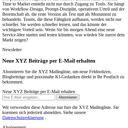
T
i
m
e
t
o
M
a
r
k
e
t
e
n
t
s
t
e
h
t
n
i
c
h
t
n
u
r
d
u
r
c
h
Z
u
g
a
n
g
z
u
T
o
o
l
s
.
S
i
e
h
ä
n
g
t
v
o
n
W
o
r
k
f
l
o
w
-
D
e
s
i
g
n
,
P
r
o
m
p
t
-
D
i
s
z
i
p
l
i
n
,
o
p
e
r
a
t
i
v
e
m
U
r
t
e
i
l
u
n
d
d
e
r
B
e
r
e
i
t
s
c
h
a
f
t
a
b
,
d
i
e
e
r
s
t
e
V
e
r
s
i
o
n
a
l
s
T
e
s
t
s
t
a
t
t
a
l
s
M
o
n
u
m
e
n
t
z
u
b
e
h
a
n
d
e
l
n
.
T
e
a
m
s
,
d
i
e
d
i
e
s
e
F
ä
h
i
g
k
e
i
t
a
u
f
b
a
u
e
n
,
w
e
r
d
e
n
n
i
c
h
t
n
u
r
s
c
h
n
e
l
l
e
r
.
S
i
e
w
e
r
d
e
n
s
c
h
n
e
l
l
e
r
l
e
r
n
e
n
,
u
n
d
d
a
s
k
ö
n
n
t
e
d
e
r
w
i
c
h
t
i
g
e
r
e
V
o
r
t
e
i
l
s
e
i
n
.
W
e
n
n
S
i
e
b
i
s
m
o
r
g
e
n
A
b
e
n
d
e
i
n
e
n
e
u
e
S
e
r
v
i
c
e
-
I
d
e
e
s
t
a
r
t
e
n
u
n
d
t
e
s
t
e
n
k
ö
n
n
t
e
n
,
w
a
s
w
ü
r
d
e
n
S
i
e
z
u
e
r
s
t
d
e
m
M
a
r
k
t
z
e
i
g
e
n
?
Newsletter
Neue XYZ Beiträge per E-Mail erhalten
Abonnieren Sie die XYZ Mailingliste, um neue Feldnotizen,
Blogbeiträge und praxisnahe KI-Gedanken direkt in Ihr Postfach zu
bekommen.
Neue XYZ Beiträge per E-Mail erhalten
Abonnieren
Wir verwenden diese Adresse nur fuer die XYZ Mailingliste. Sie
koennen sich jederzeit abmelden. Siehe unsere
Datenschutzerklaerung
.
Abonnement