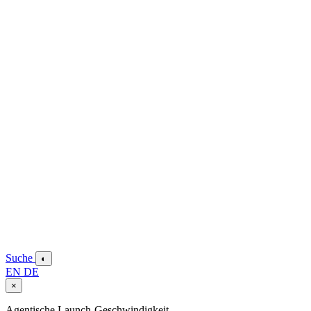
Suche
◐
EN
DE
×
Agentische Launch-Geschwindigkeit