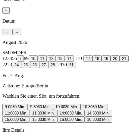
×
Datum
←
→
August 2026
S
M
D
M
D
F
S
1
2
3
4
5
6
8
9
15
16
7
10
11
12
13
14
17
18
19
20
21
22
23
29
30
24
25
26
27
28
31
Fr., 7. Aug.
Zeitzone:
Europe/Berlin
Waehlen Sie einen Slot, um fortzufahren.
9:00
30 Min.
9:30
30 Min.
10:00
30 Min.
10:30
30 Min.
11:00
30 Min.
11:30
30 Min.
14:00
30 Min.
14:30
30 Min.
15:00
30 Min.
15:30
30 Min.
16:00
30 Min.
16:30
30 Min.
Ihre Details