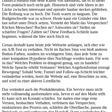
D
a
d
u
r
c
h
e
n
t
s
t
e
h
t
e
i
n
e
n
e
u
e
K
l
a
s
s
e
v
o
n
I
d
e
e
n
t
e
s
t
s
,
d
i
e
e
s
i
n
d
i
e
s
e
r
F
o
r
m
p
r
a
k
t
i
s
c
h
n
o
c
h
n
i
c
h
t
g
a
b
.
H
i
s
t
o
r
i
s
c
h
s
i
n
d
v
i
e
l
e
I
d
e
e
n
i
n
d
e
r
L
ü
c
k
e
z
w
i
s
c
h
e
n
i
n
t
e
r
e
s
s
a
n
t
u
n
d
o
p
e
r
a
t
i
v
b
a
u
b
a
r
s
t
e
c
k
e
n
g
e
b
l
i
e
b
e
n
.
D
i
e
R
e
i
b
u
n
g
w
a
r
z
u
h
o
c
h
.
D
i
e
T
o
o
l
s
w
a
r
e
n
z
u
l
a
n
g
s
a
m
.
D
i
e
B
u
d
g
e
t
s
c
h
w
e
l
l
e
w
a
r
z
u
s
c
h
w
e
r
.
H
e
u
t
e
k
a
n
n
e
i
n
G
r
ü
n
d
e
r
e
i
n
e
I
d
e
e
f
a
s
t
s
o
f
o
r
t
u
n
t
e
r
D
r
u
c
k
s
e
t
z
e
n
.
V
e
r
s
t
e
h
t
d
e
r
M
a
r
k
t
d
a
s
V
e
r
s
p
r
e
c
h
e
n
?
K
l
i
c
k
e
n
M
e
n
s
c
h
e
n
?
B
u
c
h
e
n
s
i
e
?
A
n
t
w
o
r
t
e
n
s
i
e
?
S
t
e
l
l
e
n
s
i
e
s
c
h
ä
r
f
e
r
e
F
r
a
g
e
n
?
Z
a
h
l
e
n
s
i
e
?
D
i
e
s
e
F
e
e
d
b
a
c
k
-
S
c
h
l
e
i
f
e
k
a
n
n
b
e
g
i
n
n
e
n
,
w
ä
h
r
e
n
d
d
i
e
I
d
e
e
n
o
c
h
f
r
i
s
c
h
i
s
t
.
G
e
n
a
u
d
e
s
h
a
l
b
k
a
n
n
h
e
u
t
e
j
e
d
e
W
e
b
s
e
i
t
e
a
n
f
a
n
g
e
n
,
s
i
c
h
e
h
e
r
w
i
e
e
i
n
A
/
B
-
T
e
s
t
z
u
v
e
r
h
a
l
t
e
n
.
N
i
c
h
t
i
m
f
l
a
c
h
e
n
S
i
n
n
v
o
n
b
l
o
ß
a
n
d
e
r
e
n
B
u
t
t
o
n
-
F
a
r
b
e
n
,
s
o
n
d
e
r
n
i
m
w
i
c
h
t
i
g
e
r
e
n
S
i
n
n
,
d
a
s
s
j
e
d
e
S
e
i
t
e
z
u
e
i
n
e
r
k
o
m
p
a
k
t
e
n
H
y
p
o
t
h
e
s
e
ü
b
e
r
N
a
c
h
f
r
a
g
e
w
e
r
d
e
n
k
a
n
n
.
F
ü
r
w
e
n
i
s
t
d
a
s
?
W
e
l
c
h
e
s
P
r
o
b
l
e
m
i
s
t
d
r
i
n
g
e
n
d
g
e
n
u
g
,
u
m
z
u
h
a
n
d
e
l
n
?
W
e
l
c
h
e
S
p
r
a
c
h
e
e
r
h
ö
h
t
V
e
r
t
r
a
u
e
n
?
W
e
l
c
h
e
s
A
n
g
e
b
o
t
s
f
o
r
m
a
t
e
r
z
e
u
g
t
B
e
w
e
g
u
n
g
?
S
o
b
a
l
d
S
e
i
t
e
,
F
u
n
n
e
l
u
n
d
F
o
l
l
o
w
-
u
p
-
S
c
h
i
c
h
t
l
e
i
c
h
t
e
r
v
e
r
ä
n
d
e
r
b
a
r
w
e
r
d
e
n
,
h
o
e
r
t
d
i
e
W
e
b
s
i
t
e
a
u
f
,
e
i
n
e
B
r
o
s
c
h
ü
r
e
z
u
s
e
i
n
,
u
n
d
w
i
r
d
z
u
e
i
n
e
r
a
k
t
i
v
e
n
L
e
r
n
f
l
ä
c
h
e
.
D
a
s
v
e
r
ä
n
d
e
r
t
a
u
c
h
d
i
e
P
r
o
d
u
k
t
i
t
e
r
a
t
i
o
n
.
E
i
n
S
e
r
v
i
c
e
m
u
s
s
n
i
c
h
t
m
e
h
r
v
o
l
l
s
t
a
e
n
d
i
g
a
u
s
f
o
r
m
u
l
i
e
r
t
s
e
i
n
,
b
e
v
o
r
e
r
a
u
f
d
e
n
M
a
r
k
t
t
r
i
f
f
t
.
E
r
k
a
n
n
s
i
c
h
i
m
K
o
n
t
a
k
t
s
c
h
ä
r
f
e
n
.
S
i
e
s
t
a
r
t
e
n
e
i
n
e
e
n
g
e
e
r
s
t
e
V
e
r
s
i
o
n
,
b
e
o
b
a
c
h
t
e
n
V
e
r
h
a
l
t
e
n
,
v
e
r
f
e
i
n
e
r
n
d
a
s
V
e
r
s
p
r
e
c
h
e
n
,
s
t
r
u
k
t
u
r
i
e
r
e
n
d
e
n
P
r
o
z
e
s
s
u
m
,
s
c
h
ä
r
f
e
n
d
i
e
O
b
e
r
f
l
a
e
c
h
e
,
p
a
s
s
e
n
d
i
e
P
r
e
i
s
l
o
g
i
k
a
n
u
n
d
v
e
r
b
e
s
s
e
r
n
d
e
n
H
a
n
d
o
f
f
.
D
a
n
n
w
i
e
d
e
r
h
o
l
e
n
S
i
e