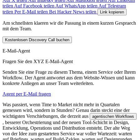
Auf X teilen
Auf Bluesky teilen
Auf Mastodon teilen
Auf LinkedIn
teilen
Auf Facebook teilen
Auf WhatsApp teilen
Auf Telegram
teilen
Per E-Mail teilen
Bei Hacker News teilen
Link kopieren
Am schnellsten klaeren wir die Passung in einem kurzen Gespraech
mit dem Team.
Kostenlosen Discovery Call buchen
E-Mail-Agent
Fragen Sie den XYZ E-Mail-Agent
Senden Sie eine Frage zu diesem Thema, einem Service oder Ihrem
Workflow. Der Agent antwortet aus dem Website-Wissen und kann
konkrete Anliegen an unser Team weiterleiten.
Agent per E-Mail fragen
W
a
s
p
a
s
s
i
e
r
t
,
w
e
n
n
T
i
m
e
t
o
M
a
r
k
e
t
n
i
c
h
t
m
e
h
r
i
n
Q
u
a
r
t
a
l
e
n
g
e
m
e
s
s
e
n
w
i
r
d
,
s
o
n
d
e
r
n
i
n
S
t
u
n
d
e
n
?
G
e
n
a
u
d
a
r
i
n
s
t
e
c
k
t
e
i
n
e
d
e
r
w
i
c
h
t
i
g
s
t
e
n
V
e
r
s
c
h
i
e
b
u
n
g
e
n
,
d
i
e
d
e
r
z
e
i
t
a
u
s
a
g
e
n
t
i
s
c
h
e
n
W
o
r
k
f
l
o
w
s
,
b
e
s
s
e
r
e
r
O
r
c
h
e
s
t
r
i
e
r
u
n
g
u
n
d
d
e
r
n
e
u
e
n
T
o
o
l
-
S
c
h
i
c
h
t
i
n
D
e
s
i
g
n
,
E
n
t
w
i
c
k
l
u
n
g
,
O
p
e
r
a
t
i
o
n
s
u
n
d
D
i
s
t
r
i
b
u
t
i
o
n
e
n
t
s
t
e
h
t
.
D
e
r
a
l
t
e
W
e
g
v
o
n
d
e
r
I
d
e
e
z
u
m
g
e
s
t
a
r
t
e
t
e
n
S
e
r
v
i
c
e
w
a
r
v
o
l
l
e
r
W
a
r
t
e
z
e
i
t
:
w
a
r
t
e
n
a
u
f
B
r
i
e
f
i
n
g
s
,
w
a
r
t
e
n
a
u
f
B
u
i
l
d
-
Z
y
k
l
e
n
,
w
a
r
t
e
n
a
u
f
D
e
s
i
g
n
r
u
n
d
e
n
,