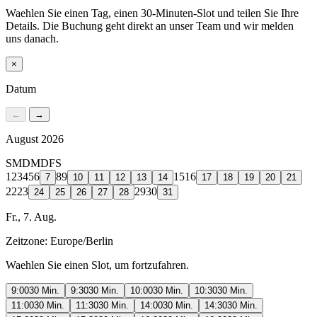
Waehlen Sie einen Tag, einen 30-Minuten-Slot und teilen Sie Ihre
Details. Die Buchung geht direkt an unser Team und wir melden
uns danach.
×
Datum
←
→
August 2026
S
M
D
M
D
F
S
1
2
3
4
5
6
8
9
15
16
7
10
11
12
13
14
17
18
19
20
21
22
23
29
30
24
25
26
27
28
31
Fr., 7. Aug.
Zeitzone:
Europe/Berlin
Waehlen Sie einen Slot, um fortzufahren.
9:00
30 Min.
9:30
30 Min.
10:00
30 Min.
10:30
30 Min.
11:00
30 Min.
11:30
30 Min.
14:00
30 Min.
14:30
30 Min.