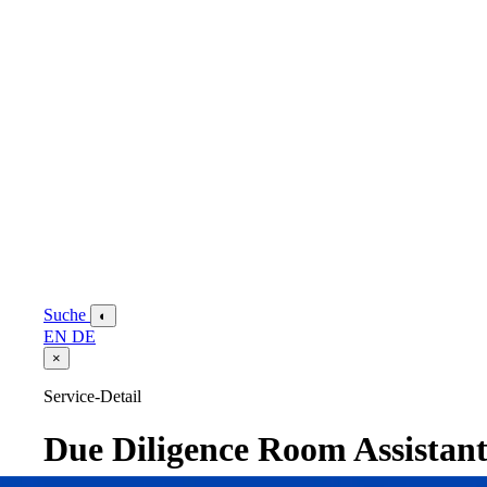
Suche
◐
EN
DE
×
Service-Detail
Due Diligence Room Assistan