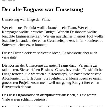
D
e
r
a
l
t
e
E
n
g
p
a
s
s
w
a
r
U
m
s
e
t
z
u
n
g
U
m
s
e
t
z
u
n
g
w
a
r
l
a
n
g
e
d
e
r
F
i
l
t
e
r
.
W
e
r
e
i
n
n
e
u
e
s
P
r
o
d
u
k
t
w
o
l
l
t
e
,
b
r
a
u
c
h
t
e
e
i
n
T
e
a
m
.
W
e
r
e
i
n
e
K
a
m
p
a
g
n
e
w
o
l
l
t
e
,
b
r
a
u
c
h
t
e
B
u
d
g
e
t
.
W
e
r
e
i
n
D
a
s
h
b
o
a
r
d
w
o
l
l
t
e
,
b
r
a
u
c
h
t
e
E
n
g
i
n
e
e
r
i
n
g
-
Z
e
i
t
.
W
e
r
e
i
n
n
u
e
t
z
l
i
c
h
e
s
i
n
t
e
r
n
e
s
T
o
o
l
w
o
l
l
t
e
,
b
r
a
u
c
h
t
e
j
e
m
a
n
d
e
n
,
d
e
r
e
i
n
e
n
G
e
s
c
h
a
e
f
t
s
p
r
o
z
e
s
s
i
n
f
u
n
k
t
i
o
n
i
e
r
e
n
d
e
S
o
f
t
w
a
r
e
u
e
b
e
r
s
e
t
z
e
n
k
o
n
n
t
e
.
D
i
e
s
e
r
F
i
l
t
e
r
b
l
o
c
k
i
e
r
t
e
s
c
h
l
e
c
h
t
e
I
d
e
e
n
.
E
r
b
l
o
c
k
i
e
r
t
e
a
b
e
r
a
u
c
h
v
i
e
l
e
g
u
t
e
.
D
i
e
K
o
s
t
e
n
d
e
r
U
m
s
e
t
z
u
n
g
z
w
a
n
g
e
n
T
e
a
m
s
d
a
z
u
,
V
e
r
s
u
c
h
e
z
u
r
a
t
i
o
n
i
e
r
e
n
.
S
i
e
s
c
h
r
i
e
b
e
n
B
u
s
i
n
e
s
s
C
a
s
e
s
,
b
e
v
o
r
s
i
e
o
f
f
e
n
s
i
c
h
t
l
i
c
h
e
D
i
n
g
e
t
e
s
t
e
t
e
n
.
S
i
e
w
a
r
t
e
t
e
n
a
u
f
R
o
a
d
m
a
p
s
.
S
i
e
b
a
t
e
n
u
e
b
e
r
l
a
s
t
e
t
e
A
b
t
e
i
l
u
n
g
e
n
u
m
E
r
l
a
u
b
n
i
s
.
S
i
e
f
u
e
h
r
t
e
n
d
r
e
i
k
l
e
i
n
e
I
d
e
e
n
z
u
e
i
n
e
m
g
r
o
e
s
s
e
r
e
n
P
r
o
j
e
k
t
z
u
s
a
m
m
e
n
,
w
e
i
l
n
u
r
g
e
n
u
g
B
u
d
g
e
t
f
u
e
r
e
i
n
e
n
B
a
u
v
e
r
s
u
c
h
d
a
w
a
r
.
D
a
s
l
i
e
s
s
O
r
g
a
n
i
s
a
t
i
o
n
e
n
d
i
s
z
i
p
l
i
n
i
e
r
t
e
r
a
u
s
s
e
h
e
n
,
a
l
s
s
i
e
w
a
r
e
n
.
V
i
e
l
e
w
a
r
e
n
s
c
h
l
i
c
h
t
b
e
g
r
e
n
z
t
.