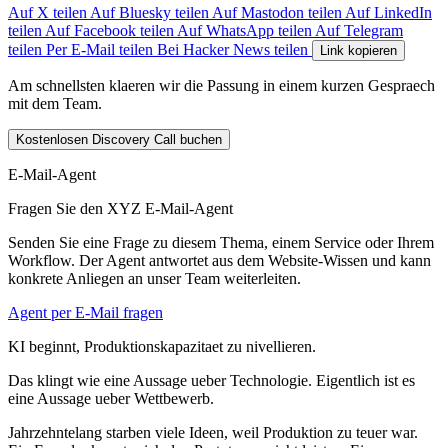
Auf X teilen
Auf Bluesky teilen
Auf Mastodon teilen
Auf LinkedIn
teilen
Auf Facebook teilen
Auf WhatsApp teilen
Auf Telegram
teilen
Per E-Mail teilen
Bei Hacker News teilen
Link kopieren
Am schnellsten klaeren wir die Passung in einem kurzen Gespraech
mit dem Team.
Kostenlosen Discovery Call buchen
E-Mail-Agent
Fragen Sie den XYZ E-Mail-Agent
Senden Sie eine Frage zu diesem Thema, einem Service oder Ihrem
Workflow. Der Agent antwortet aus dem Website-Wissen und kann
konkrete Anliegen an unser Team weiterleiten.
Agent per E-Mail fragen
K
I
b
e
g
i
n
n
t
,
P
r
o
d
u
k
t
i
o
n
s
k
a
p
a
z
i
t
a
e
t
z
u
n
i
v
e
l
l
i
e
r
e
n
.
D
a
s
k
l
i
n
g
t
w
i
e
e
i
n
e
A
u
s
s
a
g
e
u
e
b
e
r
T
e
c
h
n
o
l
o
g
i
e
.
E
i
g
e
n
t
l
i
c
h
i
s
t
e
s
e
i
n
e
A
u
s
s
a
g
e
u
e
b
e
r
W
e
t
t
b
e
w
e
r
b
.
J
a
h
r
z
e
h
n
t
e
l
a
n
g
s
t
a
r
b
e
n
v
i
e
l
e
I
d
e
e
n
,
w
e
i
l
P
r
o
d
u
k
t
i
o
n
z
u
t
e
u
e
r
w
a
r
.