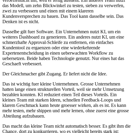
v
e
r
o
e
f
f
e
n
t
l
i
c
h
t
i
h
n
,
w
e
i
l
e
r
f
e
r
t
i
g
a
u
s
s
i
e
h
t
.
E
i
n
a
n
d
e
r
e
s
T
e
a
m
n
u
t
z
t
d
a
s
M
o
d
e
l
l
,
u
m
z
e
h
n
B
l
i
c
k
w
i
n
k
e
l
z
u
t
e
s
t
e
n
,
s
i
e
b
e
n
z
u
v
e
r
w
e
r
f
e
n
,
z
w
e
i
z
u
v
e
r
b
e
s
s
e
r
n
u
n
d
e
i
n
e
n
m
i
t
e
i
n
e
m
k
l
a
r
e
r
e
n
K
u
n
d
e
n
v
e
r
s
p
r
e
c
h
e
n
z
u
b
a
u
e
n
.
D
a
s
T
o
o
l
k
a
n
n
d
a
s
s
e
l
b
e
s
e
i
n
.
D
a
s
D
e
n
k
e
n
i
s
t
e
s
n
i
c
h
t
.
D
a
s
s
e
l
b
e
g
i
l
t
f
u
e
r
S
o
f
t
w
a
r
e
.
E
i
n
U
n
t
e
r
n
e
h
m
e
n
n
u
t
z
t
K
I
,
u
m
e
i
n
w
e
i
t
e
r
e
s
D
a
s
h
b
o
a
r
d
z
u
g
e
n
e
r
i
e
r
e
n
.
E
i
n
a
n
d
e
r
e
s
n
u
t
z
t
K
I
,
u
m
e
i
n
e
s
c
h
m
e
r
z
h
a
f
t
e
A
p
p
r
o
v
a
l
-
S
c
h
l
e
i
f
e
z
u
e
n
t
f
e
r
n
e
n
,
e
i
n
e
i
n
f
a
c
h
e
s
K
u
n
d
e
n
t
o
o
l
z
u
e
r
g
a
e
n
z
e
n
o
d
e
r
e
i
n
e
w
i
e
d
e
r
k
e
h
r
e
n
d
e
E
x
p
e
r
t
e
n
e
n
t
s
c
h
e
i
d
u
n
g
i
n
e
i
n
e
n
u
e
b
e
r
w
a
c
h
t
e
n
W
o
r
k
f
l
o
w
z
u
u
e
b
e
r
s
e
t
z
e
n
.
B
e
i
d
e
h
a
b
e
n
T
e
c
h
n
o
l
o
g
i
e
g
e
n
u
t
z
t
.
N
u
r
e
i
n
e
s
h
a
t
d
a
s
G
e
s
c
h
a
e
f
t
v
e
r
b
e
s
s
e
r
t
.
D
e
r
G
l
e
i
c
h
m
a
c
h
e
r
g
i
b
t
Z
u
g
a
n
g
.
E
r
l
i
e
f
e
r
t
n
i
c
h
t
d
i
e
I
d
e
e
.
D
a
s
i
s
t
w
i
c
h
t
i
g
f
u
e
r
k
l
e
i
n
e
U
n
t
e
r
n
e
h
m
e
n
.
G
r
o
s
s
e
U
n
t
e
r
n
e
h
m
e
n
h
a
t
t
e
n
l
a
n
g
e
e
i
n
e
n
s
t
r
u
k
t
u
r
e
l
l
e
n
V
o
r
t
e
i
l
,
w
e
i
l
s
i
e
m
e
h
r
U
m
s
e
t
z
u
n
g
b
e
z
a
h
l
e
n
k
o
n
n
t
e
n
.
K
I
r
e
d
u
z
i
e
r
t
e
i
n
e
n
T
e
i
l
d
i
e
s
e
s
V
o
r
t
e
i
l
s
.
E
i
n
k
l
e
i
n
e
s
T
e
a
m
m
i
t
s
t
a
r
k
e
n
I
d
e
e
n
,
s
c
h
n
e
l
l
e
n
F
e
e
d
b
a
c
k
-
L
o
o
p
s
u
n
d
k
l
a
r
e
m
G
e
s
c
h
m
a
c
k
k
a
n
n
h
e
u
t
e
g
r
o
e
s
s
e
r
w
i
r
k
e
n
,
a
l
s
e
s
i
s
t
.
E
s
k
a
n
n
m
e
h
r
t
e
s
t
e
n
,
m
e
h
r
s
h
i
p
p
e
n
u
n
d
m
e
h
r
l
e
r
n
e
n
,
o
h
n
e
z
u
e
r
s
t
e
i
n
e
g
r
o
s
s
e
A
b
t
e
i
l
u
n
g
a
u
f
z
u
b
a
u
e
n
.
D
a
s
m
a
c
h
t
d
a
s
k
l
e
i
n
e
T
e
a
m
n
i
c
h
t
a
u
t
o
m
a
t
i
s
c
h
b
e
s
s
e
r
.
E
s
g
i
b
t
i
h
m
d
i
e
C
h
a
n
c
e
,
d
o
r
t
z
u
k
o
n
k
u
r
r
i
e
r
e
n
,
w
o
e
s
v
i
e
l
l
e
i
c
h
t
b
e
r
e
i
t
s
s
t
a
r
k
i
s
t
: