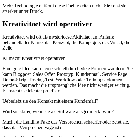
M
e
h
r
T
e
c
h
n
o
l
o
g
i
e
e
n
t
f
e
r
n
t
d
i
e
s
e
F
a
e
h
i
g
k
e
i
t
e
n
n
i
c
h
t
.
S
i
e
s
e
t
z
t
s
i
e
s
t
a
e
r
k
e
r
u
n
t
e
r
D
r
u
c
k
.
K
r
e
a
t
i
v
i
t
a
e
t
w
i
r
d
o
p
e
r
a
t
i
v
e
r
K
r
e
a
t
i
v
i
t
a
e
t
w
i
r
d
o
f
t
a
l
s
m
y
s
t
e
r
i
o
e
s
e
A
k
t
i
v
i
t
a
e
t
a
m
A
n
f
a
n
g
b
e
h
a
n
d
e
l
t
:
d
e
r
N
a
m
e
,
d
a
s
K
o
n
z
e
p
t
,
d
i
e
K
a
m
p
a
g
n
e
,
d
a
s
V
i
s
u
a
l
,
d
i
e
Z
e
i
l
e
.
K
I
m
a
c
h
t
K
r
e
a
t
i
v
i
t
a
e
t
o
p
e
r
a
t
i
v
e
r
.
E
i
n
e
g
u
t
e
I
d
e
e
k
a
n
n
h
e
u
t
e
s
c
h
n
e
l
l
d
u
r
c
h
v
i
e
l
e
F
o
r
m
e
n
w
a
n
d
e
r
n
.
S
i
e
k
a
n
n
B
l
o
g
p
o
s
t
,
S
a
l
e
s
O
f
f
e
r
,
P
r
o
t
o
t
y
p
,
K
u
n
d
e
n
m
a
i
l
,
S
e
r
v
i
c
e
P
a
g
e
,
D
e
m
o
-
S
k
r
i
p
t
,
P
r
i
c
i
n
g
-
T
e
s
t
,
W
o
r
k
f
l
o
w
o
d
e
r
T
r
a
i
n
i
n
g
s
d
o
k
u
m
e
n
t
w
e
r
d
e
n
.
D
a
s
m
a
c
h
t
d
i
e
u
r
s
p
r
u
e
n
g
l
i
c
h
e
I
d
e
e
n
i
c
h
t
w
e
n
i
g
e
r
w
i
c
h
t
i
g
.
E
s
m
a
c
h
t
s
i
e
l
e
i
c
h
t
e
r
p
r
u
e
f
b
a
r
.
U
e
b
e
r
l
e
b
t
s
i
e
d
e
n
K
o
n
t
a
k
t
m
i
t
e
i
n
e
m
K
u
n
d
e
n
f
a
l
l
?
W
i
r
d
s
i
e
k
l
a
r
e
r
,
w
e
n
n
s
i
e
a
l
s
S
o
f
t
w
a
r
e
a
u
s
g
e
d
r
u
e
c
k
t
w
i
r
d
?
M
a
c
h
t
d
i
e
L
a
n
d
i
n
g
P
a
g
e
d
a
s
V
e
r
s
p
r
e
c
h
e
n
s
c
h
a
e
r
f
e
r
o
d
e
r
z
e
i
g
t
s
i
e
,
d
a
s
s
d
a
s
V
e
r
s
p
r
e
c
h
e
n
v
a
g
e
i
s
t
?