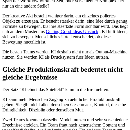
S
p
a
r
t
d
e
r
W
o
r
k
f
l
o
w
w
i
r
k
l
i
c
h
Z
e
i
t
,
o
d
e
r
v
e
r
s
c
h
i
e
b
t
e
r
K
o
m
p
l
e
x
i
t
a
e
t
n
u
r
a
n
e
i
n
e
a
n
d
e
r
e
S
t
e
l
l
e
?
D
e
r
k
r
e
a
t
i
v
e
A
k
t
b
e
s
t
e
h
t
w
e
n
i
g
e
r
d
a
r
i
n
,
e
i
n
e
i
n
z
e
l
n
e
s
p
o
l
i
e
r
t
e
s
O
b
j
e
k
t
z
u
e
r
z
e
u
g
e
n
.
E
r
b
e
s
t
e
h
t
s
t
a
e
r
k
e
r
d
a
r
i
n
,
e
i
n
e
I
d
e
e
d
u
r
c
h
g
e
n
u
g
F
o
r
m
a
t
e
z
u
b
e
w
e
g
e
n
,
b
i
s
i
h
r
e
s
t
a
e
r
k
s
t
e
F
o
r
m
s
i
c
h
t
b
a
r
w
i
r
d
.
D
a
s
l
i
e
g
t
n
a
h
a
n
d
e
m
M
u
s
t
e
r
a
u
s
G
e
t
t
i
n
g
G
o
o
d
I
d
e
a
s
U
n
s
t
u
c
k
.
K
I
h
i
l
f
t
I
d
e
e
n
,
s
i
c
h
z
u
b
e
w
e
g
e
n
.
M
e
n
s
c
h
l
i
c
h
e
s
U
r
t
e
i
l
e
n
t
s
c
h
e
i
d
e
t
,
o
b
d
i
e
s
e
B
e
w
e
g
u
n
g
n
u
e
t
z
l
i
c
h
i
s
t
.
D
i
e
b
e
s
t
e
n
T
e
a
m
s
w
e
r
d
e
n
K
I
d
e
s
h
a
l
b
n
i
c
h
t
n
u
r
a
l
s
O
u
t
p
u
t
-
M
a
s
c
h
i
n
e
n
u
t
z
e
n
.
S
i
e
w
e
r
d
e
n
K
I
a
l
s
D
r
u
c
k
s
y
s
t
e
m
f
u
e
r
I
d
e
e
n
n
u
t
z
e
n
.
G
l
e
i
c
h
e
P
r
o
d
u
k
t
i
o
n
s
k
r
a
f
t
b
e
d
e
u
t
e
t
n
i
c
h
t
g
l
e
i
c
h
e
E
r
g
e
b
n
i
s
s
e
D
e
r
S
a
t
z
“
K
I
e
b
n
e
t
d
a
s
S
p
i
e
l
f
e
l
d
”
k
a
n
n
i
n
d
i
e
I
r
r
e
f
u
e
h
r
e
n
.
K
I
k
a
n
n
m
e
h
r
M
e
n
s
c
h
e
n
Z
u
g
a
n
g
z
u
a
e
h
n
l
i
c
h
e
r
P
r
o
d
u
k
t
i
o
n
s
k
r
a
f
t
g
e
b
e
n
.
S
i
e
g
i
b
t
n
i
c
h
t
a
l
l
e
n
d
e
n
s
e
l
b
e
n
G
e
s
c
h
m
a
c
k
,
K
o
n
t
e
x
t
,
d
i
e
s
e
l
b
e
D
r
i
n
g
l
i
c
h
k
e
i
t
,
D
i
s
z
i
p
l
i
n
o
d
e
r
d
e
n
s
e
l
b
e
n
M
u
t
.
Z
w
e
i
T
e
a
m
s
k
o
e
n
n
e
n
d
a
s
s
e
l
b
e
M
o
d
e
l
l
n
u
t
z
e
n
u
n
d
s
e
h
r
v
e
r
s
c
h
i
e
d
e
n
e
E
r
g
e
b
n
i
s
s
e
e
r
z
i
e
l
e
n
.
E
i
n
T
e
a
m
f
r
a
g
t
n
a
c
h
g
e
n
e
r
i
s
c
h
e
m
C
o
n
t
e
n
t
u
n
d