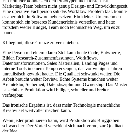
E
i
n
F
o
u
n
d
e
r
k
o
n
n
t
e
s
i
c
h
d
e
n
P
r
o
t
o
t
y
p
e
n
n
i
c
h
t
l
e
i
s
t
e
n
.
E
i
n
M
a
r
k
e
t
i
n
g
-
T
e
a
m
b
e
k
a
m
n
i
c
h
t
g
e
n
u
g
D
e
s
i
g
n
-
u
n
d
E
n
t
w
i
c
k
l
u
n
g
s
z
e
i
t
.
E
i
n
e
o
p
e
r
a
t
i
v
e
F
a
c
h
p
e
r
s
o
n
s
a
h
d
a
s
W
o
r
k
f
l
o
w
-
P
r
o
b
l
e
m
k
l
a
r
,
k
o
n
n
t
e
e
s
a
b
e
r
n
i
c
h
t
i
n
S
o
f
t
w
a
r
e
u
e
b
e
r
s
e
t
z
e
n
.
E
i
n
k
l
e
i
n
e
s
U
n
t
e
r
n
e
h
m
e
n
k
o
n
n
t
e
s
i
c
h
e
i
n
b
e
s
s
e
r
e
s
K
u
n
d
e
n
e
r
l
e
b
n
i
s
v
o
r
s
t
e
l
l
e
n
u
n
d
h
a
t
t
e
t
r
o
t
z
d
e
m
w
e
d
e
r
B
u
d
g
e
t
,
T
e
a
m
n
o
c
h
t
e
c
h
n
i
s
c
h
e
n
W
e
g
,
u
m
e
s
z
u
b
a
u
e
n
.
K
I
b
e
g
i
n
n
t
,
d
i
e
s
e
G
r
e
n
z
e
z
u
v
e
r
s
c
h
i
e
b
e
n
.
E
i
n
e
P
e
r
s
o
n
m
i
t
e
i
n
e
m
k
l
a
r
e
n
Z
i
e
l
k
a
n
n
h
e
u
t
e
C
o
d
e
,
E
n
t
w
u
e
r
f
e
,
B
i
l
d
e
r
,
R
e
s
e
a
r
c
h
-
Z
u
s
a
m
m
e
n
f
a
s
s
u
n
g
e
n
,
W
o
r
k
f
l
o
w
s
,
D
a
t
e
n
t
r
a
n
s
f
o
r
m
a
t
i
o
n
e
n
,
S
a
l
e
s
-
M
a
t
e
r
i
a
l
i
e
n
,
L
a
n
d
i
n
g
P
a
g
e
s
u
n
d
i
n
t
e
r
n
e
T
o
o
l
s
i
n
e
i
n
e
m
T
e
m
p
o
e
r
z
e
u
g
e
n
,
d
a
s
v
o
r
w
e
n
i
g
e
n
J
a
h
r
e
n
u
n
r
e
a
l
i
s
t
i
s
c
h
g
e
w
i
r
k
t
h
a
e
t
t
e
.
D
i
e
Q
u
a
l
i
t
a
e
t
s
c
h
w
a
n
k
t
w
e
i
t
e
r
.
D
i
e
A
r
b
e
i
t
b
r
a
u
c
h
t
w
e
i
t
e
r
R
e
v
i
e
w
.
E
c
h
t
e
S
y
s
t
e
m
e
b
r
a
u
c
h
e
n
w
e
i
t
e
r
A
r
c
h
i
t
e
k
t
u
r
,
S
i
c
h
e
r
h
e
i
t
,
D
a
t
e
n
d
i
s
z
i
p
l
i
n
u
n
d
O
w
n
e
r
s
h
i
p
.
D
a
s
M
u
s
t
e
r
i
s
t
s
i
c
h
t
b
a
r
:
P
r
o
d
u
k
t
i
o
n
w
i
r
d
b
i
l
l
i
g
e
r
,
s
c
h
n
e
l
l
e
r
u
n
d
b
r
e
i
t
e
r
v
e
r
f
u
e
g
b
a
r
.
D
a
s
i
r
o
n
i
s
c
h
e
E
r
g
e
b
n
i
s
i
s
t
,
d
a
s
s
m
e
h
r
T
e
c
h
n
o
l
o
g
i
e
m
e
n
s
c
h
l
i
c
h
e
K
r
e
a
t
i
v
i
t
a
e
t
w
e
r
t
v
o
l
l
e
r
m
a
c
h
e
n
k
a
n
n
.
W
e
n
n
j
e
d
e
r
p
r
o
d
u
z
i
e
r
e
n
k
a
n
n
,
w
i
r
d
P
r
o
d
u
k
t
i
o
n
a
l
s
B
u
r
g
g
r
a
b
e
n
s
c
h
w
a
e
c
h
e
r
.
D
e
r
V
o
r
t
e
i
l
v
e
r
s
c
h
i
e
b
t
s
i
c
h
n
a
c
h
v
o
r
n
e
,
z
u
r
Q
u
a
l
i
t
a
e
t
d
e
r
I
d
e
e
.