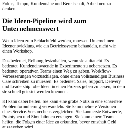
F
o
k
u
s
,
T
e
m
p
o
,
K
u
n
d
e
n
n
ä
h
e
u
n
d
B
e
r
e
i
t
s
c
h
a
f
t
,
A
r
b
e
i
t
n
e
u
z
u
d
e
n
k
e
n
.
D
i
e
I
d
e
e
n
-
P
i
p
e
l
i
n
e
w
i
r
d
z
u
m
U
n
t
e
r
n
e
h
m
e
n
s
w
e
r
t
W
e
n
n
I
d
e
e
n
z
u
m
S
c
h
l
a
c
h
t
f
e
l
d
w
e
r
d
e
n
,
m
u
e
s
s
e
n
U
n
t
e
r
n
e
h
m
e
n
I
d
e
e
n
e
n
t
w
i
c
k
l
u
n
g
w
i
e
e
i
n
B
e
t
r
i
e
b
s
s
y
s
t
e
m
b
e
h
a
n
d
e
l
n
,
n
i
c
h
t
w
i
e
e
i
n
e
n
W
o
r
k
s
h
o
p
.
D
a
s
b
e
d
e
u
t
e
t
,
R
e
i
b
u
n
g
f
e
s
t
z
u
h
a
l
t
e
n
,
w
e
n
n
s
i
e
a
u
f
t
a
u
c
h
t
.
E
s
b
e
d
e
u
t
e
t
,
K
u
n
d
e
n
e
i
n
w
a
e
n
d
e
i
n
E
x
p
e
r
i
m
e
n
t
e
z
u
u
e
b
e
r
s
e
t
z
e
n
.
E
s
b
e
d
e
u
t
e
t
,
o
p
e
r
a
t
i
v
e
n
T
e
a
m
s
e
i
n
e
n
W
e
g
z
u
g
e
b
e
n
,
W
o
r
k
f
l
o
w
-
V
e
r
b
e
s
s
e
r
u
n
g
e
n
v
o
r
z
u
s
c
h
l
a
g
e
n
,
o
h
n
e
e
i
n
e
n
v
o
l
l
s
t
a
e
n
d
i
g
e
n
B
u
s
i
n
e
s
s
C
a
s
e
s
c
h
r
e
i
b
e
n
z
u
m
u
e
s
s
e
n
.
E
s
b
e
d
e
u
t
e
t
,
S
a
l
e
s
,
S
u
p
p
o
r
t
,
D
e
l
i
v
e
r
y
u
n
d
L
e
a
d
e
r
s
h
i
p
r
o
h
e
I
d
e
e
n
i
n
e
i
n
e
n
P
r
o
z
e
s
s
g
e
b
e
n
z
u
l
a
s
s
e
n
,
i
n
d
e
m
s
i
e
s
c
h
n
e
l
l
g
e
t
e
s
t
e
t
w
e
r
d
e
n
k
o
e
n
n
e
n
.
K
I
k
a
n
n
d
a
b
e
i
h
e
l
f
e
n
.
S
i
e
k
a
n
n
e
i
n
e
g
r
o
b
e
N
o
t
i
z
i
n
e
i
n
e
s
c
h
a
e
r
f
e
r
e
P
r
o
b
l
e
m
f
o
r
m
u
l
i
e
r
u
n
g
v
e
r
w
a
n
d
e
l
n
.
S
i
e
k
a
n
n
m
e
h
r
e
r
e
V
e
r
s
i
o
n
e
n
e
i
n
e
s
S
e
r
v
i
c
e
-
V
e
r
s
p
r
e
c
h
e
n
s
v
e
r
g
l
e
i
c
h
e
n
.
S
i
e
k
a
n
n
e
r
s
t
e
E
n
t
w
u
e
r
f
e
,
P
r
o
t
o
t
y
p
e
n
u
n
d
S
i
m
u
l
a
t
i
o
n
e
n
e
r
z
e
u
g
e
n
.
S
i
e
k
a
n
n
e
i
n
e
m
T
e
a
m
h
e
l
f
e
n
,
d
i
e
F
o
l
g
e
n
e
i
n
e
r
I
d
e
e
z
u
e
r
k
u
n
d
e
n
,
b
e
v
o
r
e
r
n
s
t
h
a
f
t
G
e
l
d
a
u
s
g
e
g
e
b
e
n
w
i
r
d
.