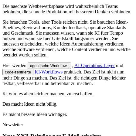
D
i
e
n
a
e
c
h
s
t
e
W
e
t
t
b
e
w
e
r
b
s
p
h
a
s
e
w
i
r
d
w
a
h
r
s
c
h
e
i
n
l
i
c
h
T
e
a
m
s
b
e
l
o
h
n
e
n
,
d
i
e
s
c
h
n
e
l
l
e
P
r
o
d
u
k
t
i
o
n
m
i
t
b
e
s
s
e
r
e
m
D
e
n
k
e
n
v
e
r
b
i
n
d
e
n
.
S
i
e
b
r
a
u
c
h
e
n
T
o
o
l
s
,
a
b
e
r
T
o
o
l
s
r
e
i
c
h
e
n
n
i
c
h
t
.
S
i
e
b
r
a
u
c
h
e
n
I
d
e
e
n
-
P
i
p
e
l
i
n
e
s
,
R
e
v
i
e
w
-
L
o
o
p
s
,
K
u
n
d
e
n
f
e
e
d
b
a
c
k
,
o
p
e
r
a
t
i
v
e
S
t
a
n
d
a
r
d
s
u
n
d
G
e
s
c
h
m
a
c
k
.
S
i
e
m
u
e
s
s
e
n
w
i
s
s
e
n
,
w
a
n
n
s
i
e
K
I
f
u
e
r
T
e
m
p
o
n
u
t
z
e
n
u
n
d
w
a
n
n
s
i
e
f
u
e
r
U
r
t
e
i
l
s
k
r
a
f
t
l
a
n
g
s
a
m
e
r
w
e
r
d
e
n
.
S
i
e
m
u
e
s
s
e
n
e
n
t
s
c
h
e
i
d
e
n
,
w
e
l
c
h
e
I
d
e
e
n
A
u
t
o
m
a
t
i
s
i
e
r
u
n
g
v
e
r
d
i
e
n
e
n
,
w
e
l
c
h
e
S
o
f
t
w
a
r
e
v
e
r
d
i
e
n
e
n
,
w
e
l
c
h
e
C
o
n
t
e
n
t
v
e
r
d
i
e
n
e
n
u
n
d
w
e
l
c
h
e
b
e
e
n
d
e
t
w
e
r
d
e
n
s
o
l
l
t
e
n
.
H
i
e
r
w
e
r
d
e
n
,
A
I
-
O
p
e
r
a
t
i
o
n
s
-
L
a
y
e
r
u
n
d
a
g
e
n
t
i
s
c
h
e
W
o
r
k
f
l
o
w
s
K
I
-
W
o
r
k
f
l
o
w
s
p
r
a
k
t
i
s
c
h
.
D
a
s
Z
i
e
l
i
s
t
n
i
c
h
t
n
u
r
,
c
o
d
e
-
z
e
n
t
r
i
e
r
t
e
m
e
h
r
D
i
n
g
e
z
u
m
a
c
h
e
n
.
D
a
s
Z
i
e
l
i
s
t
,
d
i
e
r
i
c
h
t
i
g
e
n
D
i
n
g
e
l
e
i
c
h
t
e
r
t
e
s
t
b
a
r
,
v
e
r
b
e
s
s
e
r
b
a
r
u
n
d
b
e
t
r
e
i
b
b
a
r
z
u
m
a
c
h
e
n
.
K
I
w
i
r
d
e
s
a
l
l
e
n
l
e
i
c
h
t
e
r
m
a
c
h
e
n
,
z
u
e
r
s
c
h
a
f
f
e
n
.
D
a
s
m
a
c
h
t
I
d
e
e
n
n
i
c
h
t
b
i
l
l
i
g
.
E
s
m
a
c
h
t
b
e
s
s
e
r
e
I
d
e
e
n
w
i
c
h
t
i
g
e
r
.
Newsletter