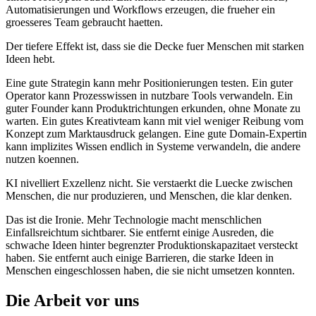
A
u
t
o
m
a
t
i
s
i
e
r
u
n
g
e
n
u
n
d
W
o
r
k
f
l
o
w
s
e
r
z
e
u
g
e
n
,
d
i
e
f
r
u
e
h
e
r
e
i
n
g
r
o
e
s
s
e
r
e
s
T
e
a
m
g
e
b
r
a
u
c
h
t
h
a
e
t
t
e
n
.
D
e
r
t
i
e
f
e
r
e
E
f
f
e
k
t
i
s
t
,
d
a
s
s
s
i
e
d
i
e
D
e
c
k
e
f
u
e
r
M
e
n
s
c
h
e
n
m
i
t
s
t
a
r
k
e
n
I
d
e
e
n
h
e
b
t
.
E
i
n
e
g
u
t
e
S
t
r
a
t
e
g
i
n
k
a
n
n
m
e
h
r
P
o
s
i
t
i
o
n
i
e
r
u
n
g
e
n
t
e
s
t
e
n
.
E
i
n
g
u
t
e
r
O
p
e
r
a
t
o
r
k
a
n
n
P
r
o
z
e
s
s
w
i
s
s
e
n
i
n
n
u
t
z
b
a
r
e
T
o
o
l
s
v
e
r
w
a
n
d
e
l
n
.
E
i
n
g
u
t
e
r
F
o
u
n
d
e
r
k
a
n
n
P
r
o
d
u
k
t
r
i
c
h
t
u
n
g
e
n
e
r
k
u
n
d
e
n
,
o
h
n
e
M
o
n
a
t
e
z
u
w
a
r
t
e
n
.
E
i
n
g
u
t
e
s
K
r
e
a
t
i
v
t
e
a
m
k
a
n
n
m
i
t
v
i
e
l
w
e
n
i
g
e
r
R
e
i
b
u
n
g
v
o
m
K
o
n
z
e
p
t
z
u
m
M
a
r
k
t
a
u
s
d
r
u
c
k
g
e
l
a
n
g
e
n
.
E
i
n
e
g
u
t
e
D
o
m
a
i
n
-
E
x
p
e
r
t
i
n
k
a
n
n
i
m
p
l
i
z
i
t
e
s
W
i
s
s
e
n
e
n
d
l
i
c
h
i
n
S
y
s
t
e
m
e
v
e
r
w
a
n
d
e
l
n
,
d
i
e
a
n
d
e
r
e
n
u
t
z
e
n
k
o
e
n
n
e
n
.
K
I
n
i
v
e
l
l
i
e
r
t
E
x
z
e
l
l
e
n
z
n
i
c
h
t
.
S
i
e
v
e
r
s
t
a
e
r
k
t
d
i
e
L
u
e
c
k
e
z
w
i
s
c
h
e
n
M
e
n
s
c
h
e
n
,
d
i
e
n
u
r
p
r
o
d
u
z
i
e
r
e
n
,
u
n
d
M
e
n
s
c
h
e
n
,
d
i
e
k
l
a
r
d
e
n
k
e
n
.
D
a
s
i
s
t
d
i
e
I
r
o
n
i
e
.
M
e
h
r
T
e
c
h
n
o
l
o
g
i
e
m
a
c
h
t
m
e
n
s
c
h
l
i
c
h
e
n
E
i
n
f
a
l
l
s
r
e
i
c
h
t
u
m
s
i
c
h
t
b
a
r
e
r
.
S
i
e
e
n
t
f
e
r
n
t
e
i
n
i
g
e
A
u
s
r
e
d
e
n
,
d
i
e
s
c
h
w
a
c
h
e
I
d
e
e
n
h
i
n
t
e
r
b
e
g
r
e
n
z
t
e
r
P
r
o
d
u
k
t
i
o
n
s
k
a
p
a
z
i
t
a
e
t
v
e
r
s
t
e
c
k
t
h
a
b
e
n
.
S
i
e
e
n
t
f
e
r
n
t
a
u
c
h
e
i
n
i
g
e
B
a
r
r
i
e
r
e
n
,
d
i
e
s
t
a
r
k
e
I
d
e
e
n
i
n
M
e
n
s
c
h
e
n
e
i
n
g
e
s
c
h
l
o
s
s
e
n
h
a
b
e
n
,
d
i
e
s
i
e
n
i
c
h
t
u
m
s
e
t
z
e
n
k
o
n
n
t
e
n
.
D
i
e
A
r
b
e
i
t
v
o
r
u
n
s