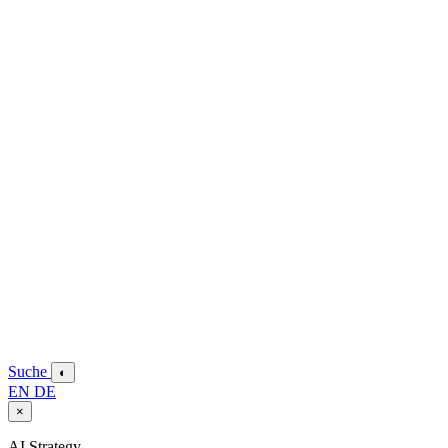
Suche
◐
EN
DE
×
AI Strategy