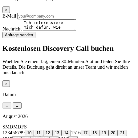
×
E-Mail
Nachricht
Anfrage senden
Kostenlosen Discovery Call buchen
Waehlen Sie einen Tag, einen 30-Minuten-Slot und teilen Sie Ihre
Details. Die Buchung geht direkt an unser Team und wir melden
uns danach.
×
Datum
←
→
August 2026
S
M
D
M
D
F
S
1
2
3
4
5
6
7
8
9
15
16
10
11
12
13
14
17
18
19
20
21