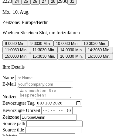
22
23
29
30
24
25
26
27
28
31
Mo., 10. Aug.
Zeitzone:
Europe/Berlin
Waehlen Sie einen Slot, um fortzufahren.
9:00
30 Min.
9:30
30 Min.
10:00
30 Min.
10:30
30 Min.
11:00
30 Min.
11:30
30 Min.
14:00
30 Min.
14:30
30 Min.
15:00
30 Min.
15:30
30 Min.
16:00
30 Min.
16:30
30 Min.
Ihre Details
Name
E-Mail
Notizen
Bevorzugter Tag
Bevorzugte Uhrzeit
Zeitzone
Source path
Source title