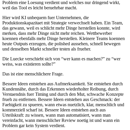
P
r
o
b
l
e
m
e
i
n
e
L
o
e
s
u
n
g
v
e
r
d
i
e
n
t
u
n
d
w
e
l
c
h
e
s
n
u
r
d
r
i
n
g
e
n
d
w
i
r
k
t
,
w
e
i
l
d
a
s
T
o
o
l
e
s
l
e
i
c
h
t
b
e
r
u
e
h
r
b
a
r
m
a
c
h
t
.
H
i
e
r
w
i
r
d
K
I
u
n
b
e
q
u
e
m
f
u
e
r
U
n
t
e
r
n
e
h
m
e
n
,
d
i
e
P
r
o
d
u
k
t
i
o
n
s
k
a
p
a
z
i
t
a
e
t
m
i
t
S
t
r
a
t
e
g
i
e
v
e
r
w
e
c
h
s
e
l
t
h
a
b
e
n
.
E
i
n
T
e
a
m
,
d
a
s
g
e
w
a
n
n
,
w
e
i
l
e
s
s
c
h
l
i
c
h
t
m
e
h
r
D
i
n
g
e
h
e
r
s
t
e
l
l
e
n
k
o
n
n
t
e
,
w
i
r
d
m
e
r
k
e
n
,
d
a
s
s
m
e
h
r
D
i
n
g
e
n
i
c
h
t
m
e
h
r
r
e
i
c
h
e
n
.
W
e
t
t
b
e
w
e
r
b
e
r
k
o
e
n
n
e
n
e
b
e
n
f
a
l
l
s
m
e
h
r
D
i
n
g
e
h
e
r
s
t
e
l
l
e
n
.
K
l
e
i
n
e
r
e
T
e
a
m
s
k
o
e
n
n
e
n
h
e
u
t
e
O
u
t
p
u
t
s
e
r
z
e
u
g
e
n
,
d
i
e
p
o
l
i
s
h
e
d
a
u
s
s
e
h
e
n
,
s
c
h
n
e
l
l
b
e
w
e
g
e
n
u
n
d
d
e
n
s
e
l
b
e
n
M
a
r
k
t
s
c
h
n
e
l
l
e
r
t
e
s
t
e
n
a
l
s
f
r
u
e
h
e
r
.
D
i
e
L
u
e
c
k
e
v
e
r
s
c
h
i
e
b
t
s
i
c
h
v
o
n
“
w
e
r
k
a
n
n
e
s
m
a
c
h
e
n
?”
z
u
“
w
e
r
w
e
i
s
s
,
w
a
s
e
x
i
s
t
i
e
r
e
n
s
o
l
l
t
e
?”
D
a
s
i
s
t
e
i
n
e
m
e
n
s
c
h
l
i
c
h
e
r
e
F
r
a
g
e
.
B
e
s
s
e
r
e
I
d
e
e
n
e
n
t
s
t
e
h
e
n
a
u
s
A
u
f
m
e
r
k
s
a
m
k
e
i
t
.
S
i
e
e
n
t
s
t
e
h
e
n
d
u
r
c
h
K
u
n
d
e
n
n
ä
h
e
,
d
u
r
c
h
d
a
s
E
r
k
e
n
n
e
n
w
i
e
d
e
r
h
o
l
t
e
r
R
e
i
b
u
n
g
,
d
u
r
c
h
V
e
r
s
t
a
e
n
d
n
i
s
f
u
e
r
T
i
m
i
n
g
u
n
d
d
u
r
c
h
d
e
n
M
u
t
,
s
c
h
w
a
c
h
e
K
o
n
z
e
p
t
e
f
r
u
e
h
z
u
e
n
t
f
e
r
n
e
n
.
B
e
s
s
e
r
e
I
d
e
e
n
e
n
t
s
t
e
h
e
n
a
u
s
G
e
s
c
h
m
a
c
k
:
d
e
r
F
a
e
h
i
g
k
e
i
t
z
u
s
p
u
e
r
e
n
,
w
a
n
n
e
t
w
a
s
n
u
e
t
z
l
i
c
h
,
k
l
a
r
,
m
e
n
s
c
h
l
i
c
h
u
n
d
k
o
m
m
e
r
z
i
e
l
l
s
c
h
a
r
f
i
s
t
.
B
e
s
s
e
r
e
I
d
e
e
n
e
n
t
s
t
e
h
e
n
a
u
c
h
a
u
s
U
r
t
e
i
l
s
k
r
a
f
t
:
z
u
w
i
s
s
e
n
,
w
a
n
n
m
a
n
a
u
t
o
m
a
t
i
s
i
e
r
t
,
w
a
n
n
m
a
n
v
e
r
e
i
n
f
a
c
h
t
,
w
a
n
n
m
e
n
s
c
h
l
i
c
h
e
r
R
e
v
i
e
w
n
o
e
t
i
g
i
s
t
u
n
d
w
a
n
n
e
i
n
P
r
o
b
l
e
m
g
a
r
k
e
i
n
S
y
s
t
e
m
v
e
r
d
i
e
n
t
.