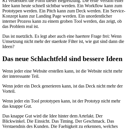
K
I
v
e
r
a
e
n
d
e
r
t
d
i
e
F
o
r
m
d
i
e
s
e
r
B
e
g
r
e
n
z
u
n
g
.
D
i
e
e
r
s
t
e
V
e
r
s
i
o
n
e
i
n
e
r
I
d
e
e
k
a
n
n
h
e
u
t
e
s
c
h
n
e
l
l
s
i
c
h
t
b
a
r
w
e
r
d
e
n
.
E
i
n
W
o
r
k
f
l
o
w
k
a
n
n
z
u
m
P
r
o
t
o
t
y
p
e
n
w
e
r
d
e
n
.
E
i
n
P
i
t
c
h
k
a
n
n
z
u
m
D
e
c
k
w
e
r
d
e
n
.
E
i
n
S
e
r
v
i
c
e
-
K
o
n
z
e
p
t
k
a
n
n
z
u
r
L
a
n
d
i
n
g
P
a
g
e
w
e
r
d
e
n
.
E
i
n
u
n
o
r
d
e
n
t
l
i
c
h
e
r
i
n
t
e
r
n
e
r
P
r
o
z
e
s
s
k
a
n
n
z
u
e
i
n
e
m
g
r
o
b
e
n
T
o
o
l
w
e
r
d
e
n
,
d
a
s
z
e
i
g
t
,
o
b
d
a
s
P
r
o
b
l
e
m
r
e
a
l
i
s
t
.
D
a
s
i
s
t
n
u
e
t
z
l
i
c
h
.
E
s
l
e
g
t
a
b
e
r
a
u
c
h
e
i
n
e
h
a
e
r
t
e
r
e
F
r
a
g
e
f
r
e
i
:
W
e
n
n
U
m
s
e
t
z
u
n
g
n
i
c
h
t
m
e
h
r
d
e
r
s
t
a
e
r
k
s
t
e
F
i
l
t
e
r
i
s
t
,
w
i
e
g
u
t
s
i
n
d
d
a
n
n
d
i
e
I
d
e
e
n
?
D
a
s
n
e
u
e
S
c
h
l
a
c
h
t
f
e
l
d
s
i
n
d
b
e
s
s
e
r
e
I
d
e
e
n
W
e
n
n
j
e
d
e
r
e
i
n
e
W
e
b
s
i
t
e
e
r
s
t
e
l
l
e
n
k
a
n
n
,
i
s
t
d
i
e
W
e
b
s
i
t
e
n
i
c
h
t
m
e
h
r
d
e
r
i
n
t
e
r
e
s
s
a
n
t
e
T
e
i
l
.
W
e
n
n
j
e
d
e
r
e
i
n
D
e
c
k
g
e
n
e
r
i
e
r
e
n
k
a
n
n
,
i
s
t
d
a
s
D
e
c
k
n
i
c
h
t
m
e
h
r
d
e
r
V
o
r
t
e
i
l
.
W
e
n
n
j
e
d
e
r
e
i
n
T
o
o
l
p
r
o
t
o
t
y
p
e
n
k
a
n
n
,
i
s
t
d
e
r
P
r
o
t
o
t
y
p
n
i
c
h
t
m
e
h
r
d
a
s
k
n
a
p
p
e
G
u
t
.
D
a
s
k
n
a
p
p
e
G
u
t
w
i
r
d
d
i
e
I
d
e
e
h
i
n
t
e
r
d
e
m
A
r
t
e
f
a
k
t
.
D
e
r
B
l
i
c
k
w
i
n
k
e
l
.
D
i
e
E
i
n
s
i
c
h
t
.
D
a
s
T
i
m
i
n
g
.
D
e
r
G
e
s
c
h
m
a
c
k
.
D
a
s
V
e
r
s
t
a
e
n
d
n
i
s
d
e
s
K
u
n
d
e
n
.
D
i
e
F
a
e
h
i
g
k
e
i
t
z
u
e
r
k
e
n
n
e
n
,
w
e
l
c
h
e
s