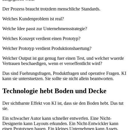
D
e
r
P
r
o
z
e
s
s
b
r
a
u
c
h
t
t
r
o
t
z
d
e
m
m
e
n
s
c
h
l
i
c
h
e
S
t
a
n
d
a
r
d
s
.
W
e
l
c
h
e
s
K
u
n
d
e
n
p
r
o
b
l
e
m
i
s
t
r
e
a
l
?
W
e
l
c
h
e
I
d
e
e
p
a
s
s
t
z
u
r
U
n
t
e
r
n
e
h
m
e
n
s
s
t
r
a
t
e
g
i
e
?
W
e
l
c
h
e
s
K
o
n
z
e
p
t
v
e
r
d
i
e
n
t
e
i
n
e
n
P
r
o
t
o
t
y
p
?
W
e
l
c
h
e
r
P
r
o
t
o
t
y
p
v
e
r
d
i
e
n
t
P
r
o
d
u
k
t
i
o
n
s
h
a
e
r
t
u
n
g
?
W
e
l
c
h
e
r
O
u
t
p
u
t
i
s
t
g
u
t
g
e
n
u
g
f
u
e
r
e
i
n
e
n
T
e
s
t
,
u
n
d
w
e
l
c
h
e
r
w
u
e
r
d
e
V
e
r
t
r
a
u
e
n
b
e
s
c
h
a
e
d
i
g
e
n
,
w
e
n
n
e
r
v
e
r
o
e
f
f
e
n
t
l
i
c
h
t
w
i
r
d
?
D
a
s
s
i
n
d
F
u
e
h
r
u
n
g
s
f
r
a
g
e
n
,
P
r
o
d
u
k
t
f
r
a
g
e
n
u
n
d
o
p
e
r
a
t
i
v
e
F
r
a
g
e
n
.
K
I
k
a
n
n
s
i
e
u
n
t
e
r
s
t
u
e
t
z
e
n
.
S
i
e
s
o
l
l
t
e
s
i
e
n
i
c
h
t
a
l
l
e
i
n
b
e
a
n
t
w
o
r
t
e
n
.
T
e
c
h
n
o
l
o
g
i
e
h
e
b
t
B
o
d
e
n
u
n
d
D
e
c
k
e
D
e
r
s
i
c
h
t
b
a
r
s
t
e
E
f
f
e
k
t
v
o
n
K
I
i
s
t
,
d
a
s
s
s
i
e
d
e
n
B
o
d
e
n
h
e
b
t
.
D
a
s
t
u
t
s
i
e
.
E
i
n
s
c
h
w
a
c
h
e
r
A
u
t
o
r
k
a
n
n
s
c
h
n
e
l
l
e
r
e
n
t
w
e
r
f
e
n
.
E
i
n
e
N
i
c
h
t
-
D
e
s
i
g
n
e
r
i
n
k
a
n
n
L
a
y
o
u
t
s
e
r
k
u
n
d
e
n
.
E
i
n
N
i
c
h
t
-
E
n
t
w
i
c
k
l
e
r
k
a
n
n
e
i
n
e
n
P
r
o
t
o
t
y
p
e
n
b
a
u
e
n
.
E
i
n
k
l
e
i
n
e
s
U
n
t
e
r
n
e
h
m
e
n
k
a
n
n
A
s
s
e
t
s
,